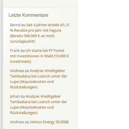
Afranga
Afranga
9,7 %
18,1 %
Bondora
Bondora
18,7 %
8,0 %
Letzte Kommentare
Esketit
Esketit
9,2 %
16,7
Bernd
zu
Seit 4 Jahren erziele ich 21
Finbee
Finbee
43,2%
35,2%
% Rendite pro Jahr mit Fagura
(Bereits 500.000 € an mich
Finbee (CZK)
Finbee (CZK)
0,0 %
0,0 %
zurückgezahlt)
HeavyFinance
HeavyFinance
41,9 %
9,3 %
Frank
zu
Ich starte bei FF Forest
IUVO Group
IUVO Group
-32,2 %
-55,0 %
mit Investitionen in Wald (10.000 €
Lenndy
Lenndy
-314,6 %
146,5 %
Investment)
Mintos
Mintos
107,5 %
13,0 %
Andreas
zu
Analyse: Kreditgeber
Moncera
Moncera
8,0 %
11,1 %
Tambadana bei Loanch unter der
Lupe (Akquisekosten und
Monestro
Monestro
9,1 %
>1000%
Rückstellungen)
Neo Finance
Neo Finance
0,0 %
0,0 %
Johan
zu
Analyse: Kreditgeber
Omaraha
Omaraha
16,4 %
18,0 %
Tambadana bei Loanch unter der
Lupe (Akquisekosten und
Rückstellungen)
Andreas
zu
Ventus Energy 50.000€