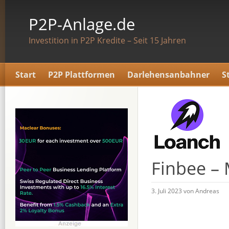
P2P-Anlage.de
Investition in P2P Kredite – Seit 15 Jahren
Start
P2P Plattformen
Darlehensanbahner
S
Finbee – 
3. Juli 2023 von Andreas