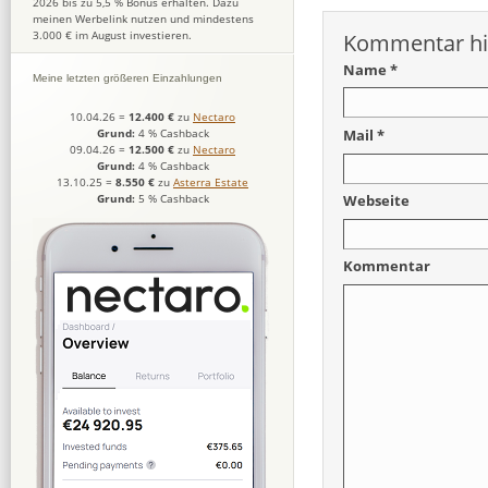
2026 bis zu 5,5 % Bonus erhalten. Dazu
meinen Werbelink nutzen und mindestens
3.000 € im August investieren.
Kommentar hi
Name *
Meine letzten größeren Einzahlungen
10.04.26
=
12.400 €
zu
Nectaro
Mail *
Grund:
4 % Cashback
09.04.26
=
12.500 €
zu
Nectaro
Grund:
4 % Cashback
13.10.25
=
8.550 €
zu
Asterra Estate
Grund:
5 % Cashback
Webseite
Kommentar