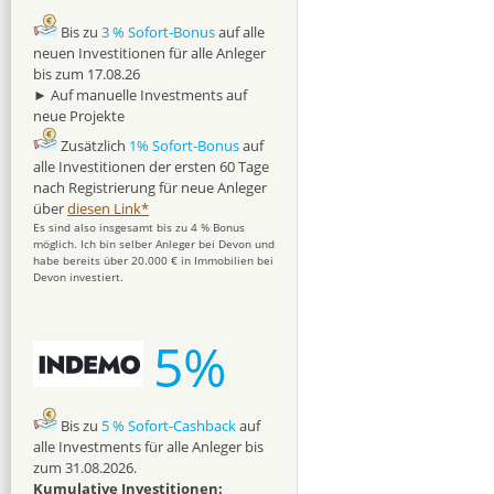
Bis zu
3 % Sofort-Bonus
auf alle
neuen Investitionen für alle Anleger
bis zum 17.08.26
► Auf manuelle Investments auf
neue Projekte
Zusätzlich
1% Sofort-Bonus
auf
alle Investitionen der ersten 60 Tage
nach Registrierung für neue Anleger
über
diesen Link*
Es sind also insgesamt bis zu 4 % Bonus
möglich. Ich bin selber Anleger bei Devon und
habe bereits über 20.000 € in Immobilien bei
Devon investiert.
5%
Bis zu
5 % Sofort-Cashback
auf
alle Investments für alle Anleger bis
zum 31.08.2026.
Kumulative Investitionen: