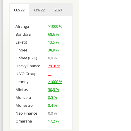
Q2/22
Q1/22
2021
Afranga
>1000 %
Bondora
68,6 %
Esketit
13,5 %
Finbee
38,9 %
Finbee (CZK)
0,0 %
HeavyFinance
-50,6 %
IUVO Group
---
Lenndy
>1000 %
Mintos
30,3 %
Moncera
8,5 %
Monestro
8,4 %
Neo Finance
0,0 %
Omaraha
17,2 %