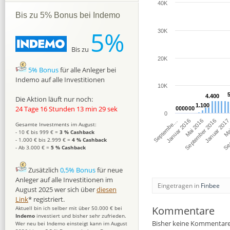
40K
Bis zu 5% Bonus bei Indemo
5%
30K
Bis zu
20K
5% Bonus
für alle Anleger bei
Indemo auf alle Investitionen
10K
4.400
4.400
Die Aktion läuft nur noch:
1.100
1.100
24 Tage 16 Stunden 13 min 27 sek
0
0
0
0
0
0
0
0
0
0
0
0
0
Mai 2016
Ma
Septembe…
September 2016
Sep
Januar 2016
Januar 201
Gesamte Investments im August:
- 10 € bis 999 € =
3 % Cashback
- 1.000 € bis 2.999 € =
4 % Cashback
- Ab 3.000 € =
5 % Cashback
Zusätzlich
0,5% Bonus
für neue
Anleger auf alle Investitionen im
Eingetragen in
Finbee
August 2025 wer sich über
diesen
Link
* registriert.
Kommentare
Aktuell bin ich selber mit über 50.000 € bei
Indemo
investiert und bisher sehr zufrieden.
Bisher keine Kommentare
Wer neu bei Indemo einsteigt kann im August