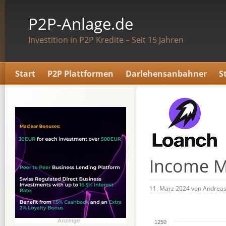
P2P-Anlage.de
Investition in P2P Kredite – Seit 15 Jahren
Start
P2P Plattformen
Darlehensanbahner
S
Income M
11. März 2024 von Andrea
1250