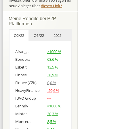
Investitionen der ersten 90 Tagen für
neue Anleger über
diesen Link*
Meine Rendite bei P2P
Plattformen
Q2/22
Q1/22
2021
Afranga
>1000 %
Bondora
68,6 %
Esketit
13,5 %
Finbee
38,9 %
Finbee (CZK)
0,0 %
HeavyFinance
-50,6 %
IUVO Group
---
Lenndy
>1000 %
Mintos
30,3 %
Moncera
8,5 %