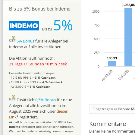
1.062,86
1.062,86
Bis zu 5% Bonus bei Indemo
1000
5%
750
Bis zu
500
5% Bonus
für alle Anleger bei
Indemo auf alle Investitionen
250
Die Aktion läuft nur noch:
100,93
100,93
21 Tage 11 Stunden 10 min 6 sek
0
April 2023
J
Mai 2023
Gesamte Investments im August:
- 10 € bis 999 € =
3 % Cashback
- 1.000 € bis 2.999 € =
4 % Cashback
- Ab 3.000 € =
5 % Cashback
Zusätzlich
0,5% Bonus
für neue
Anleger auf alle Investitionen im
Eingetragen in
Income Ma
August 2025 wer sich über
diesen
Link
* registriert.
Kommentare
Aktuell bin ich selber mit über 50.000 € bei
Indemo
investiert und bisher sehr zufrieden.
Bisher keine Kommentare
Wer neu bei Indemo einsteigt kann im August