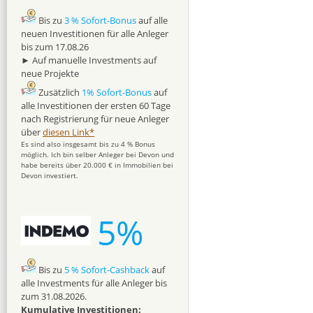
Bis zu
3 % Sofort-Bonus
auf alle
neuen Investitionen für alle Anleger
bis zum 17.08.26
► Auf manuelle Investments auf
neue Projekte
Zusätzlich
1% Sofort-Bonus
auf
alle Investitionen der ersten 60 Tage
nach Registrierung für neue Anleger
über
diesen Link*
Es sind also insgesamt bis zu 4 % Bonus
möglich. Ich bin selber Anleger bei Devon und
habe bereits über 20.000 € in Immobilien bei
Devon investiert.
5%
Bis zu
5 % Sofort-Cashback
auf
alle Investments für alle Anleger bis
zum 31.08.2026.
Kumulative Investitionen: