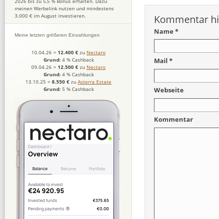
2026 bis zu 5,5 % Bonus erhalten. Dazu
meinen Werbelink nutzen und mindestens
3.000 € im August investieren.
Kommentar hi
Name *
Meine letzten größeren Einzahlungen
10.04.26
=
12.400 €
zu
Nectaro
Mail *
Grund:
4 % Cashback
09.04.26
=
12.500 €
zu
Nectaro
Grund:
4 % Cashback
13.10.25
=
8.550 €
zu
Asterra Estate
Grund:
5 % Cashback
Webseite
Kommentar