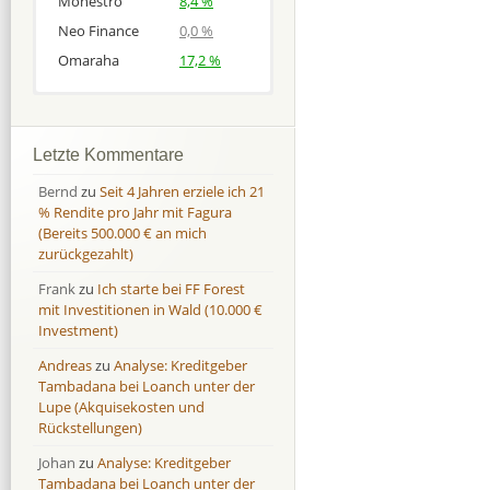
Monestro
8,4 %
Neo Finance
0,0 %
Omaraha
17,2 %
Afranga
Afranga
9,7 %
18,1 %
Bondora
Bondora
18,7 %
8,0 %
Letzte Kommentare
Esketit
Esketit
9,2 %
16,7
Bernd
zu
Seit 4 Jahren erziele ich 21
Finbee
Finbee
43,2%
35,2%
% Rendite pro Jahr mit Fagura
(Bereits 500.000 € an mich
Finbee (CZK)
Finbee (CZK)
0,0 %
0,0 %
zurückgezahlt)
HeavyFinance
HeavyFinance
41,9 %
9,3 %
Frank
zu
Ich starte bei FF Forest
IUVO Group
IUVO Group
-32,2 %
-55,0 %
mit Investitionen in Wald (10.000 €
Lenndy
Lenndy
-314,6 %
146,5 %
Investment)
Mintos
Mintos
107,5 %
13,0 %
Andreas
zu
Analyse: Kreditgeber
Moncera
Moncera
8,0 %
11,1 %
Tambadana bei Loanch unter der
Lupe (Akquisekosten und
Monestro
Monestro
9,1 %
>1000%
Rückstellungen)
Neo Finance
Neo Finance
0,0 %
0,0 %
Johan
zu
Analyse: Kreditgeber
Omaraha
Omaraha
16,4 %
18,0 %
Tambadana bei Loanch unter der