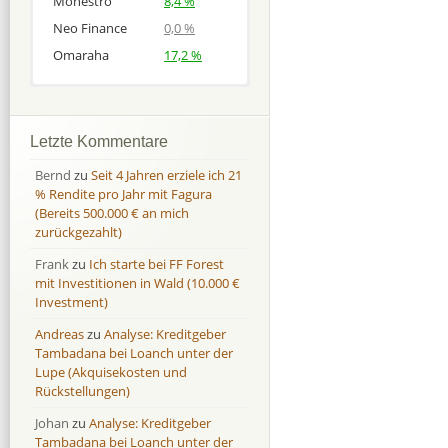
Monestro
8,4 %
Neo Finance
0,0 %
Omaraha
17,2 %
Afranga
Afranga
9,7 %
18,1 %
Bondora
Bondora
18,7 %
8,0 %
Letzte Kommentare
Esketit
Esketit
9,2 %
16,7
Bernd
zu
Seit 4 Jahren erziele ich 21
Finbee
Finbee
43,2%
35,2%
% Rendite pro Jahr mit Fagura
(Bereits 500.000 € an mich
Finbee (CZK)
Finbee (CZK)
0,0 %
0,0 %
zurückgezahlt)
HeavyFinance
HeavyFinance
41,9 %
9,3 %
Frank
zu
Ich starte bei FF Forest
IUVO Group
IUVO Group
-32,2 %
-55,0 %
mit Investitionen in Wald (10.000 €
Lenndy
Lenndy
-314,6 %
146,5 %
Investment)
Mintos
Mintos
107,5 %
13,0 %
Andreas
zu
Analyse: Kreditgeber
Moncera
Moncera
8,0 %
11,1 %
Tambadana bei Loanch unter der
Lupe (Akquisekosten und
Monestro
Monestro
9,1 %
>1000%
Rückstellungen)
Neo Finance
Neo Finance
0,0 %
0,0 %
Johan
zu
Analyse: Kreditgeber
Omaraha
Omaraha
16,4 %
18,0 %
Tambadana bei Loanch unter der