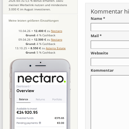
2026 bis zu 5,5 % Bonus erhalten. Dazu
meinen Werbelink nutzen und mindestens
3.000 € im August investieren.
Kommentar hi
Name *
Meine letzten größeren Einzahlungen
10.04.26
=
12.400 €
zu
Nectaro
Mail *
Grund:
4 % Cashback
09.04.26
=
12.500 €
zu
Nectaro
Grund:
4 % Cashback
13.10.25
=
8.550 €
zu
Asterra Estate
Grund:
5 % Cashback
Webseite
Kommentar