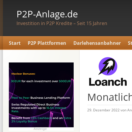
P2P-Anlage.de
Investition in P2P Kredite – Seit 15 Jahren
Start
P2P Plattformen
Darlehensanbahner
S
Monatlic
29. Dezember 2022 von An