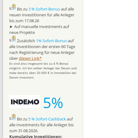
Bis zu
3 % Sofort-Bonus
auf alle
neuen Investitionen für alle Anleger
bis zum 17.08.26
► Auf manuelle Investments auf
neue Projekte
Zusätzlich
1% Sofort-Bonus
auf
alle Investitionen der ersten 60 Tage
nach Registrierung für neue Anleger
über
diesen Link*
Es sind also insgesamt bis zu 4 % Bonus
möglich. Ich bin selber Anleger bei Devon und
habe bereits über 20.000 € in Immobilien bei
Devon investiert.
5%
Bis zu
5 % Sofort-Cashback
auf
alle Investments für alle Anleger bis
zum 31.08.2026.
Kumulative Investitionen: