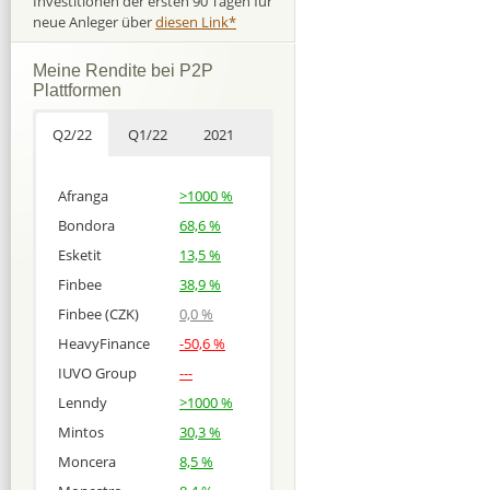
Investitionen der ersten 90 Tagen für
neue Anleger über
diesen Link*
Meine Rendite bei P2P
Plattformen
Q2/22
Q1/22
2021
Afranga
>1000 %
Bondora
68,6 %
Esketit
13,5 %
Finbee
38,9 %
Finbee (CZK)
0,0 %
HeavyFinance
-50,6 %
IUVO Group
---
Lenndy
>1000 %
Mintos
30,3 %
Moncera
8,5 %