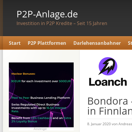
P2P-Anlage.de
Investition in P2P Kredite – Seit 15 Jahren
Start
P2P Plattformen
Darlehensanbahner
S
Bondora 
in Finnla
8. Januar 2020 von Andrea