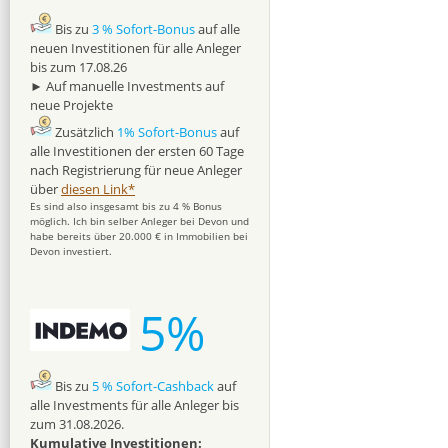
Bis zu
3 % Sofort-Bonus
auf alle
neuen Investitionen für alle Anleger
bis zum 17.08.26
► Auf manuelle Investments auf
neue Projekte
Zusätzlich
1% Sofort-Bonus
auf
alle Investitionen der ersten 60 Tage
nach Registrierung für neue Anleger
über
diesen Link*
Es sind also insgesamt bis zu 4 % Bonus
möglich. Ich bin selber Anleger bei Devon und
habe bereits über 20.000 € in Immobilien bei
Devon investiert.
5%
Bis zu
5 % Sofort-Cashback
auf
alle Investments für alle Anleger bis
zum 31.08.2026.
Kumulative Investitionen: