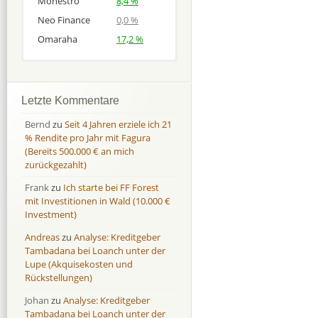
Monestro
8,4 %
Neo Finance
0,0 %
Omaraha
17,2 %
Afranga
Afranga
9,7 %
18,1 %
Bondora
Bondora
18,7 %
8,0 %
Letzte Kommentare
Esketit
Esketit
9,2 %
16,7
Bernd
zu
Seit 4 Jahren erziele ich 21
Finbee
Finbee
43,2%
35,2%
% Rendite pro Jahr mit Fagura
(Bereits 500.000 € an mich
Finbee (CZK)
Finbee (CZK)
0,0 %
0,0 %
zurückgezahlt)
HeavyFinance
HeavyFinance
41,9 %
9,3 %
Frank
zu
Ich starte bei FF Forest
IUVO Group
IUVO Group
-32,2 %
-55,0 %
mit Investitionen in Wald (10.000 €
Lenndy
Lenndy
-314,6 %
146,5 %
Investment)
Mintos
Mintos
107,5 %
13,0 %
Andreas
zu
Analyse: Kreditgeber
Moncera
Moncera
8,0 %
11,1 %
Tambadana bei Loanch unter der
Lupe (Akquisekosten und
Monestro
Monestro
9,1 %
>1000%
Rückstellungen)
Neo Finance
Neo Finance
0,0 %
0,0 %
Johan
zu
Analyse: Kreditgeber
Omaraha
Omaraha
16,4 %
18,0 %
Tambadana bei Loanch unter der