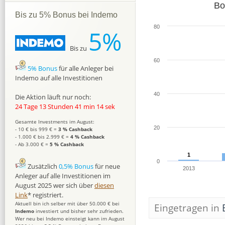
Bo
Bis zu 5% Bonus bei Indemo
80
5%
Bis zu
60
5% Bonus
für alle Anleger bei
Indemo auf alle Investitionen
40
Die Aktion läuft nur noch:
24 Tage 13 Stunden 41 min 13 sek
Gesamte Investments im August:
20
- 10 € bis 999 € =
3 % Cashback
- 1.000 € bis 2.999 € =
4 % Cashback
- Ab 3.000 € =
5 % Cashback
1
1
0
Zusätzlich
0,5% Bonus
für neue
2013
Anleger auf alle Investitionen im
August 2025 wer sich über
diesen
Link
* registriert.
Aktuell bin ich selber mit über 50.000 € bei
Eingetragen in
Indemo
investiert und bisher sehr zufrieden.
Wer neu bei Indemo einsteigt kann im August