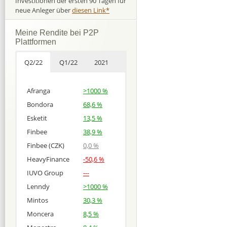
Investitionen der ersten 90 Tagen für
neue Anleger über
diesen Link*
Meine Rendite bei P2P
Plattformen
Q2/22
Q1/22
2021
Afranga
>1000 %
Bondora
68,6 %
Esketit
13,5 %
Finbee
38,9 %
Finbee (CZK)
0,0 %
HeavyFinance
-50,6 %
IUVO Group
---
Lenndy
>1000 %
Mintos
30,3 %
Moncera
8,5 %