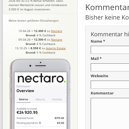
2026 bis zu 5,5 % Bonus erhalten. Dazu
Kommenta
meinen Werbelink nutzen und mindestens
3.000 € im August investieren.
Bisher keine 
Meine letzten größeren Einzahlungen
10.04.26
=
12.400 €
zu
Nectaro
Kommentar hi
Grund:
4 % Cashback
09.04.26
=
12.500 €
zu
Nectaro
Name *
Grund:
4 % Cashback
13.10.25
=
8.550 €
zu
Asterra Estate
Grund:
5 % Cashback
Mail *
Webseite
Kommentar