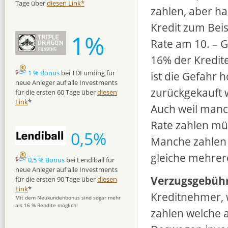
Tage über
diesen Link*
zahlen, aber h
Kredit zum Beis
1%
Rate am 10. – G
16% der Kredite
1 % Bonus
bei TDFunding für
ist die Gefahr
neue Anleger auf alle Investments
zurückgekauft 
für die ersten 60 Tage über
diesen
Link
*
Auch weil manc
Rate zahlen mü
0,5%
Manche zahlen 
gleiche mehrer
0,5 % Bonus
bei Lendiball für
neue Anleger auf alle Investments
Verzugsgebüh
für die ersten 90 Tage über
diesen
Link
*
Kreditnehmer, 
Mit dem Neukundenbonus sind sogar mehr
als 16 % Rendite möglich!
zahlen welche 