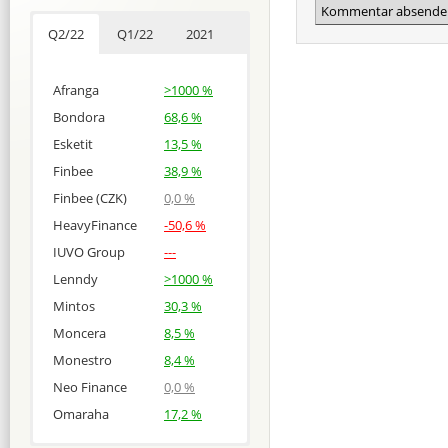
Q2/22
Q1/22
2021
Afranga
>1000 %
Bondora
68,6 %
Esketit
13,5 %
Finbee
38,9 %
Finbee (CZK)
0,0 %
HeavyFinance
-50,6 %
IUVO Group
---
Lenndy
>1000 %
Mintos
30,3 %
Moncera
8,5 %
Monestro
8,4 %
Neo Finance
0,0 %
Omaraha
17,2 %