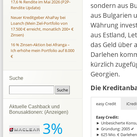
17,6 % Rendite im Mai 2026 (P2P-
sondern aus Bu
Rendite Update)
aus Bulgarien 
Neuer Kreditgeber AhaPay bei
Währung investi
Loanch (Mein Ziel-Portfolio von
17.500 € erreicht, monatlich 200+ €
aus Estland, L
Zinsen)
das Geld über a
16 % Zinsen-Aktion bei Afranga –
Ich erhöhe mein Portfolio auf 8.000
Darlehen kommt
€
kürzlich zugef
Georgien.
Suche
Die Kreditanb
easy Credit
iCredi
Aktuelle Cashback und
Bonusaktionen: (Anzeigen)
Easy Credit:
3%
► Unbesicherte Konsu
► Gründung: 2005 ✔
► 625 Mio. € Darlehen