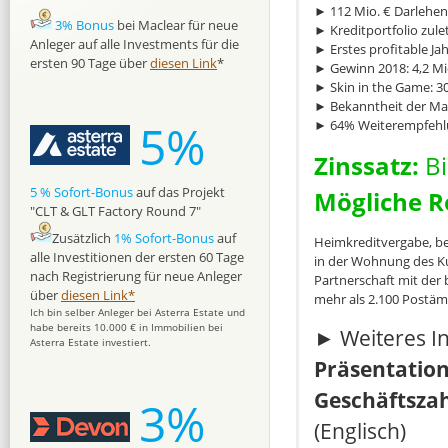
► 112 Mio. € Darlehen
3% Bonus
bei Maclear für neue
► Kreditportfolio zulet
Anleger auf alle Investments für die
► Erstes profitable Ja
ersten 90 Tage über
diesen Link
*
► Gewinn 2018: 4,2 Mi
► Skin in the Game: 
► Bekanntheit der Mar
5%
► 64% Weiterempfehl
Zinssatz:
Bi
5 % Sofort-Bonus
auf das Projekt
Mögliche R
"CLT & GLT Factory Round 7"
Zusätzlich
1% Sofort-Bonus
auf
Heimkreditvergabe, be
alle Investitionen der ersten 60 Tage
in der Wohnung des Ku
nach Registrierung für neue Anleger
Partnerschaft mit der 
über
diesen Link*
mehr als 2.100 Postämt
Ich bin selber Anleger bei Asterra Estate und
habe bereits 10.000 € in Immobilien bei
► Weiteres In
Asterra Estate investiert.
Präsentation
Geschäftszah
3%
(Englisch)