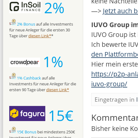
keine Nachteile
2%
—>
Jetzt auch 
IUVO Group im
2% Bonus
auf alle Investments
für neue Anleger für die ersten 30
IUVO Group ist i
Tage über
diesen Link*
*
Ich bewerte IUV
den Plattform
1%
Hier mein erste
https://p2p-an
1% Cashback
auf alle
iuvo-group/
Investments für neue Anleger für die
ersten 90 Tage über
diesen Link*
Eingetragen in
15€
Kommenta
Bisher keine 
15€ Bonus
bei mindestens 250€
Investment für neue Anleger über