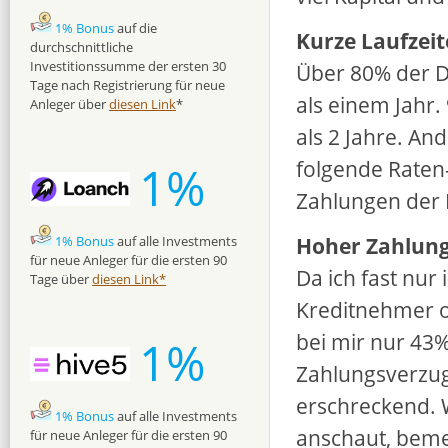
1% Bonus
auf die
Kurze Laufzeit
durchschnittliche
Investitionssumme der ersten 30
Über 80% der D
Tage nach Registrierung für neue
als einem Jahr
Anleger über
diesen Link
*
als 2 Jahre. An
folgende Raten-
1%
Zahlungen der 
Hoher Zahlun
1% Bonus
auf alle Investments
für neue Anleger für die ersten 90
Da ich fast nur 
Tage über
diesen Link*
Kreditnehmer o
bei mir nur 43%
1%
Zahlungsverzug.
erschreckend. 
1% Bonus
auf alle Investments
anschaut, beme
für neue Anleger für die ersten 90