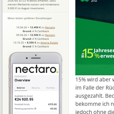
2026 bis zu 5,5 % Bonus erhalten. Dazu
meinen Werbelink nutzen und mindestens
3.000 € im August investieren.
Meine letzten größeren Einzahlungen
10.04.26
=
12.400 €
zu
Nectaro
Grund:
4 % Cashback
09.04.26
=
12.500 €
zu
Nectaro
Grund:
4 % Cashback
13.10.25
=
8.550 €
zu
Asterra Estate
Grund:
5 % Cashback
15% wird aber 
im Falle der Rü
ausgezahlt. Bed
bekomme ich na
jedoch ohne die