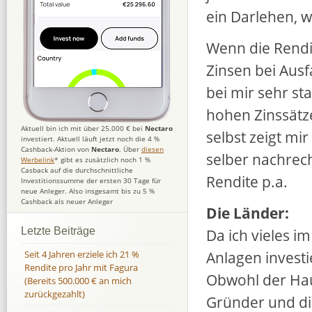
ein Darlehen, w
Wenn die Rendi
Zinsen bei Ausf
bei mir sehr st
hohen Zinssätze
Aktuell bin ich mit über 25.000 € bei
Nectaro
selbst zeigt mi
investiert. Aktuell läuft jetzt noch die 4 %
Cashback-Aktion von
Nectaro
. Über
diesen
selber nachrech
Werbelink
* gibt es zusätzlich noch 1 %
Casback auf die durchschnittliche
Rendite p.a.
Investitionssumme der ersten 30 Tage für
neue Anleger. Also insgesamt bis zu 5 %
Cashback als neuer Anleger
Die Länder:
Da ich vieles im
Letzte Beiträge
Anlagen investi
Seit 4 Jahren erziele ich 21 %
Rendite pro Jahr mit Fagura
Obwohl der Haup
(Bereits 500.000 € an mich
zurückgezahlt)
Gründer und di