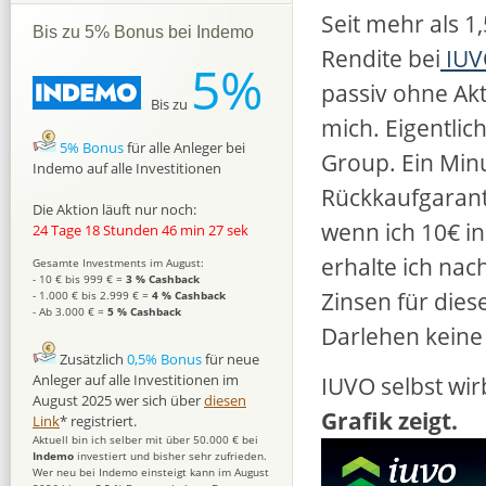
Seit mehr als 1
Bis zu 5% Bonus bei Indemo
Rendite bei
IUV
5%
passiv ohne Akti
Bis zu
mich. Eigentlic
5% Bonus
für alle Anleger bei
Group. Ein Minu
Indemo auf alle Investitionen
Rückkaufgarant
Die Aktion läuft nur noch:
wenn ich 10€ in
24 Tage 18 Stunden 46 min 26 sek
erhalte ich nac
Gesamte Investments im August:
- 10 € bis 999 € =
3 % Cashback
Zinsen für dies
- 1.000 € bis 2.999 € =
4 % Cashback
- Ab 3.000 € =
5 % Cashback
Darlehen keine 
Zusätzlich
0,5% Bonus
für neue
IUVO selbst wir
Anleger auf alle Investitionen im
August 2025 wer sich über
diesen
Grafik zeigt.
Link
* registriert.
Aktuell bin ich selber mit über 50.000 € bei
Indemo
investiert und bisher sehr zufrieden.
Wer neu bei Indemo einsteigt kann im August