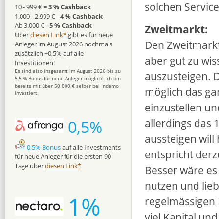
– Meist erst kürzlich
Geschäftszahlen:
Fin
solchen Servic
10 - 999 € =
3 % Cashback
– Bisher nur sehr ger
1.000 - 2.999 €=
4 % Cashback
Ab 3.000 €=
5 % Cashback
Nur „Viva Credit“ oder
Zweitmarkt:
Über
diesen Link*
gibt es für neue
Zukunft noch in mein
Den Zweitmarkt 
Anleger im August 2026 nochmals
stimmt.
zusätzlich +0,5% auf alle
aber gut zu wiss
Investitionen!
Es sind also insgesamt im August 2026 bis zu
auszusteigen. D
5,5 % Bonus für neue Anleger möglich! Ich bin
bereits mit über 50.000 € selber bei Indemo
möglich das ga
investiert.
einzustellen un
allerdings das 
0,5%
aussteigen will
0,5% Bonus
auf alle Investments
entspricht derz
für neue Anleger für die ersten 90
Tage über
diesen Link*
Besser wäre es 
nutzen und lieb
1%
regelmässigen 
viel Kapital u