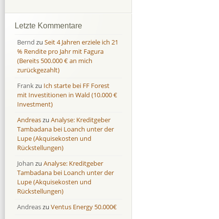
Afranga
Afranga
9,7 %
18,1 %
Bondora
Bondora
18,7 %
8,0 %
Letzte Kommentare
Esketit
Esketit
9,2 %
16,7
Bernd
zu
Seit 4 Jahren erziele ich 21
Finbee
Finbee
43,2%
35,2%
% Rendite pro Jahr mit Fagura
(Bereits 500.000 € an mich
Finbee (CZK)
Finbee (CZK)
0,0 %
0,0 %
zurückgezahlt)
HeavyFinance
HeavyFinance
41,9 %
9,3 %
Frank
zu
Ich starte bei FF Forest
IUVO Group
IUVO Group
-32,2 %
-55,0 %
mit Investitionen in Wald (10.000 €
Lenndy
Lenndy
-314,6 %
146,5 %
Investment)
Mintos
Mintos
107,5 %
13,0 %
Andreas
zu
Analyse: Kreditgeber
Moncera
Moncera
8,0 %
11,1 %
Tambadana bei Loanch unter der
Lupe (Akquisekosten und
Monestro
Monestro
9,1 %
>1000%
Rückstellungen)
Neo Finance
Neo Finance
0,0 %
0,0 %
Johan
zu
Analyse: Kreditgeber
Omaraha
Omaraha
16,4 %
18,0 %
Tambadana bei Loanch unter der
Lupe (Akquisekosten und
Rückstellungen)
Andreas
zu
Ventus Energy 50.000€