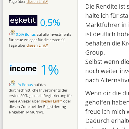
Tage über
diesen Link*
Die Rendite ist
halte ich für st
0,5%
Marktführer in
ist deutlich hö
0,5% Bonus
auf alle Investments
für neue Anleger für die ersten 90
behalten die K
Tage über
diesen Link*
Group.
Selbst wenn die
1%
noch weiter inv
nach Alternati
1% Bonus
auf das
durchschnittliche Investments der
Wenn dir die 
ersten 30 Tage nach Registrierung für
geholfen haben 
neue Anleger über
diesen Link*
oder
diesen Code bei der Registrierung
freue ich mich 
eingeben: MMCNWE
Dadurch erhalte