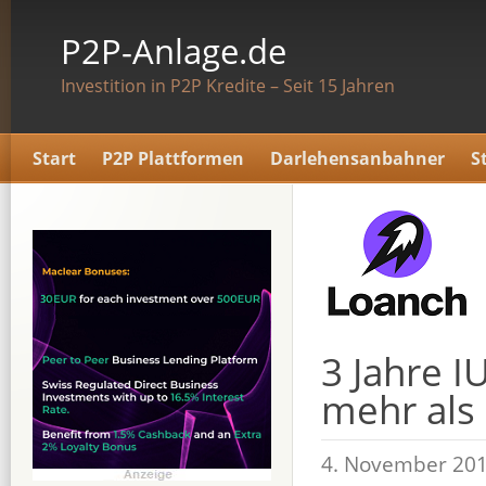
P2P-Anlage.de
Investition in P2P Kredite – Seit 15 Jahren
Start
P2P Plattformen
Darlehensanbahner
S
3 Jahre I
mehr als
4. November 201