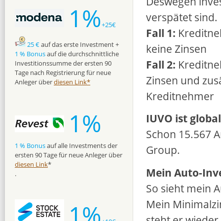
Deswegen inves
1%
verspätet sind.
+25€
Fall 1:
Kreditne
25 €
auf das erste Investment +
keine Zinsen
1 % Bonus
auf die durchschnittliche
Fall 2:
Kreditne
Investitionssumme der ersten 90
Tage nach Registrierung für neue
Zinsen und zus
Anleger über
diesen Link*
Kreditnehmer
1%
IUVO ist global
Schon 15.567 A
1 % Bonus
auf alle Investments der
Group.
ersten 90 Tage für neue Anleger über
diesen Link
*
Mein Auto-Inv
.
So sieht mein A
Mein Minimalzin
1%
steht er wieder