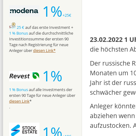
1%
+25€
25 €
auf das erste Investment +
1 % Bonus
auf die durchschnittliche
23.02.2022 1 U
Investitionssumme der ersten 90
Tage nach Registrierung für neue
die höchsten A
Anleger über
diesen Link*
Der russische R
1%
Monaten um 10
Jahr ist der ru
1 % Bonus
auf alle Investments der
schwächer gew
ersten 90 Tage für neue Anleger über
diesen Link
*
Anleger könnte
.
abziehen wenn 
aufzustocken. A
1%