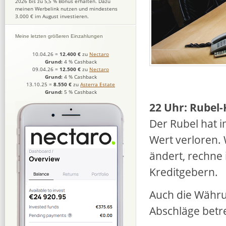
2026 bis zu 5,5 % Bonus erhalten. Dazu
meinen Werbelink nutzen und mindestens
3.000 € im August investieren.
Meine letzten größeren Einzahlungen
10.04.26
=
12.400 €
zu
Nectaro
Grund:
4 % Cashback
09.04.26
=
12.500 €
zu
Nectaro
Grund:
4 % Cashback
13.10.25
=
8.550 €
zu
Asterra Estate
Grund:
5 % Cashback
22 Uhr:
Rubel-
Der Rubel hat i
Wert verloren.
ändert, rechne 
Kreditgebern.
Auch die Währun
Abschläge betr