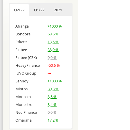
Q2/22
Q1/22
2021
Afranga
>1000 %
Bondora
68,6 %
Esketit
13,5 %
Finbee
38,9 %
Finbee (CZK)
0,0 %
HeavyFinance
-50,6 %
IUVO Group
---
Lenndy
>1000 %
Mintos
30,3 %
Moncera
8,5 %
Monestro
8,4 %
Neo Finance
0,0 %
Omaraha
17,2 %