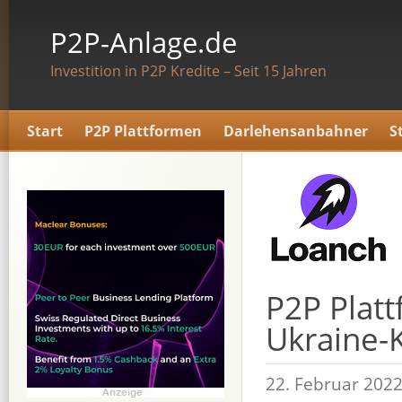
P2P-Anlage.de
Investition in P2P Kredite – Seit 15 Jahren
Start
P2P Plattformen
Darlehensanbahner
S
P2P Platt
Ukraine-
22. Februar 202