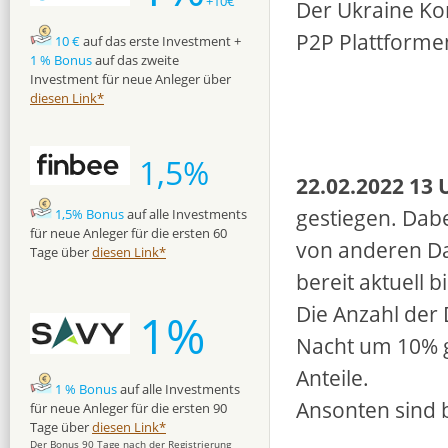
+10€
Der Ukraine Kon
P2P Plattforme
10 €
auf das erste Investment +
1 % Bonus
auf das zweite
Investment für neue Anleger über
diesen Link*
1,5%
22.02.2022 13 
gestiegen. Dabe
1,5% Bonus
auf alle Investments
für neue Anleger für die ersten 60
von anderen Da
Tage über
diesen Link*
bereit aktuell 
Die Anzahl der 
1%
Nacht um 10% ge
Anteile.
1 % Bonus
auf alle Investments
Ansonten sind 
für neue Anleger für die ersten 90
Tage über
diesen Link*
Der Bonus 90 Tage nach der Registrierung