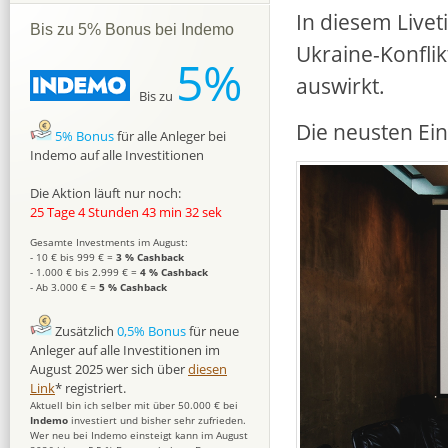
In diesem Livet
Bis zu 5% Bonus bei Indemo
Ukraine-Konflik
5%
auswirkt.
Bis zu
Die neusten Ei
5% Bonus
für alle Anleger bei
Indemo auf alle Investitionen
Die Aktion läuft nur noch:
25 Tage 4 Stunden 43 min 31 sek
Gesamte Investments im August:
- 10 € bis 999 € =
3 % Cashback
- 1.000 € bis 2.999 € =
4 % Cashback
- Ab 3.000 € =
5 % Cashback
Zusätzlich
0,5% Bonus
für neue
Anleger auf alle Investitionen im
August 2025 wer sich über
diesen
Link
* registriert.
Aktuell bin ich selber mit über 50.000 € bei
Indemo
investiert und bisher sehr zufrieden.
Wer neu bei Indemo einsteigt kann im August