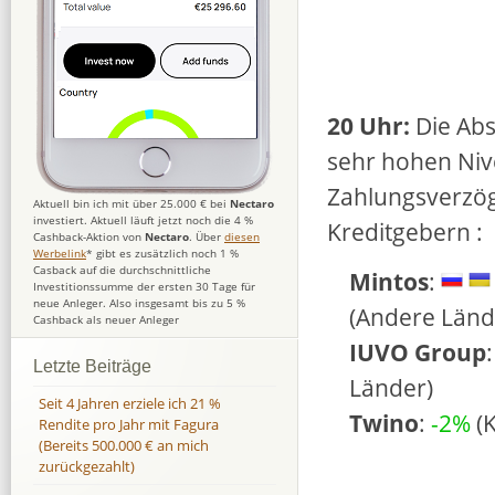
20 Uhr:
Die Abs
sehr hohen Niv
Zahlungsverzög
Aktuell bin ich mit über 25.000 € bei
Nectaro
investiert. Aktuell läuft jetzt noch die 4 %
Kreditgebern :
Cashback-Aktion von
Nectaro
. Über
diesen
Werbelink
* gibt es zusätzlich noch 1 %
Casback auf die durchschnittliche
Mintos
:
Investitionssumme der ersten 30 Tage für
neue Anleger. Also insgesamt bis zu 5 %
(Andere Länd
Cashback als neuer Anleger
IUVO Group
Letzte Beiträge
Länder)
Seit 4 Jahren erziele ich 21 %
Twino
:
-2%
(K
Rendite pro Jahr mit Fagura
(Bereits 500.000 € an mich
zurückgezahlt)