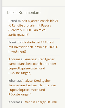
Afranga
Afranga
9,7 %
18,1 %
Bondora
Bondora
18,7 %
8,0 %
Letzte Kommentare
Esketit
Esketit
9,2 %
16,7
Bernd
zu
Seit 4 Jahren erziele ich 21
Finbee
Finbee
43,2%
35,2%
% Rendite pro Jahr mit Fagura
(Bereits 500.000 € an mich
Finbee (CZK)
Finbee (CZK)
0,0 %
0,0 %
zurückgezahlt)
HeavyFinance
HeavyFinance
41,9 %
9,3 %
Frank
zu
Ich starte bei FF Forest
IUVO Group
IUVO Group
-32,2 %
-55,0 %
mit Investitionen in Wald (10.000 €
Lenndy
Lenndy
-314,6 %
146,5 %
Investment)
Mintos
Mintos
107,5 %
13,0 %
Andreas
zu
Analyse: Kreditgeber
Moncera
Moncera
8,0 %
11,1 %
Tambadana bei Loanch unter der
Lupe (Akquisekosten und
Monestro
Monestro
9,1 %
>1000%
Rückstellungen)
Neo Finance
Neo Finance
0,0 %
0,0 %
Johan
zu
Analyse: Kreditgeber
Omaraha
Omaraha
16,4 %
18,0 %
Tambadana bei Loanch unter der
Lupe (Akquisekosten und
Rückstellungen)
Andreas
zu
Ventus Energy 50.000€