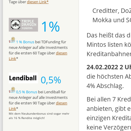
Tage über
diesen Link*
Creditter, Do
Mokka und S
1%
Das heißt das 
1 % Bonus
bei TDFunding für
Mintos listen 
neue Anleger auf alle Investments
Kreditanbahner
für die ersten 60 Tage über
diesen
Link
*
24.02.2022 2 U
die höchsten A
0,5%
4% Abschlag.
0,5 % Bonus
bei Lendiball für
Bei allen 7 Kre
neue Anleger auf alle Investments
für die ersten 90 Tage über
diesen
anbieten, gibt
Link
*
Mit dem Neukundenbonus sind sogar mehr
einzigen Kredit
als 16 % Rendite möglich!
keine Verzöger