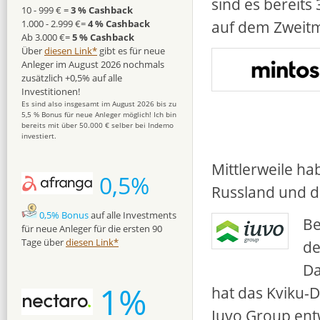
sind es bereits
10 - 999 € =
3 % Cashback
auf dem Zweitm
1.000 - 2.999 €=
4 % Cashback
Ab 3.000 €=
5 % Cashback
Über
diesen Link*
gibt es für neue
Anleger im August 2026 nochmals
zusätzlich +0,5% auf alle
Investitionen!
Es sind also insgesamt im August 2026 bis zu
5,5 % Bonus für neue Anleger möglich! Ich bin
bereits mit über 50.000 € selber bei Indemo
investiert.
Mittlerweile h
0,5%
Russland und d
0,5% Bonus
auf alle Investments
Be
für neue Anleger für die ersten 90
Tage über
diesen Link*
de
Da
1%
hat das Kviku-
Iuvo Group entw