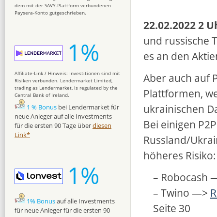
dem mit der SAVY-Plattform verbundenen
Paysera-Konto gutgeschrieben.
22.02.2022 2 U
und russische T
1%
es an den Akti
Affiliate-Link / Hinweis: Investitionen sind mit
Aber auch auf P
Risiken verbunden. Lendermarket Limited,
trading as Lendermarket, is regulated by the
Plattformen, we
Central Bank of Ireland.
ukrainischen D
1 % Bonus
bei Lendermarket für
neue Anleger auf alle Investments
Bei einigen P2P
für die ersten 90 Tage über
diesen
Link*
Russland/Ukrain
höheres Risiko:
1%
– Robocash 
– Twino —>
R
1% Bonus
auf alle Investments
Seite 30
für neue Anleger für die ersten 90