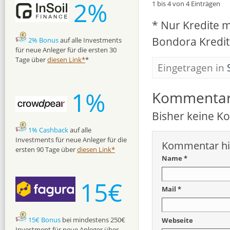
2%
1 bis 4 von 4 Einträgen
* Nur Kredite m
Bondora Kredit
2% Bonus
auf alle Investments
für neue Anleger für die ersten 30
Tage über
diesen Link*
*
Eingetragen in
1%
Kommenta
Bisher keine 
1% Cashback
auf alle
Investments für neue Anleger für die
Kommentar hi
ersten 90 Tage über
diesen Link*
Name *
15€
Mail *
15€ Bonus
bei mindestens 250€
Webseite
Investment für neue Anleger über