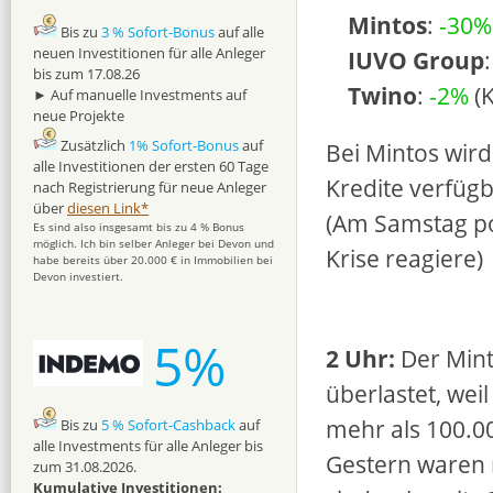
Mintos
:
-30
Bis zu
3 % Sofort-Bonus
auf alle
neuen Investitionen für alle Anleger
IUVO Group
bis zum 17.08.26
Twino
:
-2%
(K
► Auf manuelle Investments auf
neue Projekte
Zusätzlich
1% Sofort-Bonus
auf
Bei Mintos wird
alle Investitionen der ersten 60 Tage
Kredite verfügb
nach Registrierung für neue Anleger
über
diesen Link*
(Am Samstag post
Es sind also insgesamt bis zu 4 % Bonus
möglich. Ich bin selber Anleger bei Devon und
Krise reagiere)
habe bereits über 20.000 € in Immobilien bei
Devon investiert.
5%
2 Uhr:
Der Mint
überlastet, we
mehr als 100.00
Bis zu
5 % Sofort-Cashback
auf
alle Investments für alle Anleger bis
Gestern waren 
zum 31.08.2026.
Kumulative Investitionen: