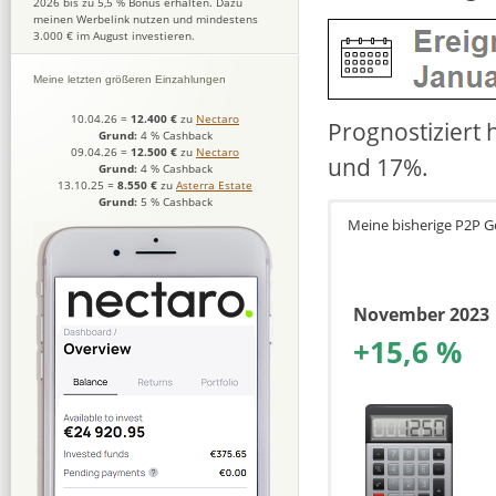
2026 bis zu 5,5 % Bonus erhalten. Dazu
meinen Werbelink nutzen und mindestens
3.000 € im August investieren.
Meine letzten größeren Einzahlungen
10.04.26
=
12.400 €
zu
Nectaro
Prognostiziert 
Grund:
4 % Cashback
09.04.26
=
12.500 €
zu
Nectaro
und 17%.
Grund:
4 % Cashback
13.10.25
=
8.550 €
zu
Asterra Estate
Grund:
5 % Cashback
Meine bisherige P2P 
November 2023
+15,6 %