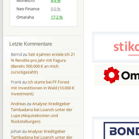
Monestro
8,4 %
Neo Finance
0,0 %
Omaraha
17,2 %
Afranga
Afranga
9,7 %
18,1 %
Bondora
Bondora
18,7 %
8,0 %
Letzte Kommentare
Esketit
Esketit
9,2 %
16,7
Bernd
zu
Seit 4 Jahren erziele ich 21
Finbee
Finbee
43,2%
35,2%
% Rendite pro Jahr mit Fagura
(Bereits 500.000 € an mich
Finbee (CZK)
Finbee (CZK)
0,0 %
0,0 %
zurückgezahlt)
HeavyFinance
HeavyFinance
41,9 %
9,3 %
Frank
zu
Ich starte bei FF Forest
IUVO Group
IUVO Group
-32,2 %
-55,0 %
mit Investitionen in Wald (10.000 €
Lenndy
Lenndy
-314,6 %
146,5 %
Investment)
Mintos
Mintos
107,5 %
13,0 %
Andreas
zu
Analyse: Kreditgeber
Moncera
Moncera
8,0 %
11,1 %
Tambadana bei Loanch unter der
Lupe (Akquisekosten und
Monestro
Monestro
9,1 %
>1000%
Rückstellungen)
Neo Finance
Neo Finance
0,0 %
0,0 %
Johan
zu
Analyse: Kreditgeber
Omaraha
Omaraha
16,4 %
18,0 %
Tambadana bei Loanch unter der