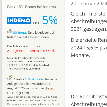
22. Februar 202
Bis zu 5% Bonus bei Indemo
Gleich im erst
5%
Abschreibungen
Bis zu
2021 gestiegen
5% Bonus
für alle Anleger bei
Indemo auf alle Investitionen
Die erzielte Re
2024 15,6 % p.a
Die Aktion läuft nur noch:
23 Tage 16 Stunden 45 min 55 sek
Monate.
Gesamte Investments im August:
- 10 € bis 999 € =
3 % Cashback
- 1.000 € bis 2.999 € =
4 % Cashback
- Ab 3.000 € =
5 % Cashback
Zusätzlich
0,5% Bonus
für neue
Anleger auf alle Investitionen im
August 2025 wer sich über
diesen
Link
* registriert.
Die Rendite ist
Aktuell bin ich selber mit über 50.000 € bei
Indemo
investiert und bisher sehr zufrieden.
Abschreibunge
Wer neu bei Indemo einsteigt kann im August