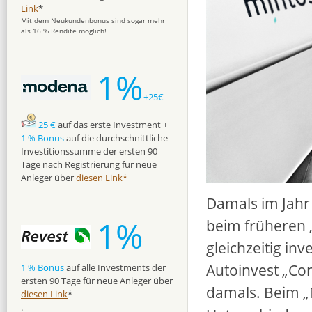
Link
*
Mit dem Neukundenbonus sind sogar mehr
als 16 % Rendite möglich!
1%
+25€
25 €
auf das erste Investment +
1 % Bonus
auf die durchschnittliche
Investitionssumme der ersten 90
Tage nach Registrierung für neue
Anleger über
diesen Link*
Damals im Jahr 
1%
beim früheren „
gleichzeitig inv
Autoinvest „Co
1 % Bonus
auf alle Investments der
ersten 90 Tage für neue Anleger über
damals. Beim „M
diesen Link
*
.