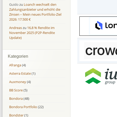
Guido
zu
Loanch wechselt den
Zahlungsanbieter und erhöht die
Zinsen – Mein neues Portfolio-Ziel
2026: 17.500 €
Andreas
zu
16,8 % Rendite im
November 2025 (P2P-Rendite
Update)
Kategorien
Afranga
(4)
Asterra Estate
(1)
Auxmoney
(4)
BB Score
(5)
Bondora
(48)
Bondora Portfolio
(22)
Bondster
(1)