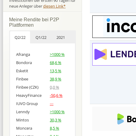
Investitionen der ersten 90 Tagen für
neue Anleger über
diesen Link*
Meine Rendite bei P2P
Plattformen
Q2/22
Q1/22
2021
Afranga
>1000 %
Bondora
68,6 %
Esketit
13,5 %
Finbee
38,9 %
Finbee (CZK)
0,0 %
HeavyFinance
-50,6 %
IUVO Group
---
Lenndy
>1000 %
Mintos
30,3 %
Moncera
8,5 %