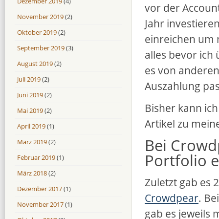
Dezember 2019
(4)
vor der Account
November 2019
(2)
Jahr investier
Oktober 2019
(2)
einreichen um 
September 2019
(3)
alles bevor ich
August 2019
(2)
es von anderen 
Juli 2019
(2)
Auszahlung pas
Juni 2019
(2)
Bisher kann ich
Mai 2019
(2)
Artikel zu mei
April 2019
(1)
Bei Crowdp
März 2019
(2)
Portfolio 
Februar 2019
(1)
März 2018
(2)
Zuletzt gab es 
Dezember 2017
(1)
Crowdpear
. Be
November 2017
(1)
gab es jeweils