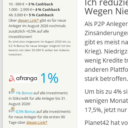
Ich reduzi
10 - 999 € =
3 % Cashback
Wegen Nie
1.000 - 2.999 €=
4 % Cashback
Ab 3.000 €=
5 % Cashback
Über
diesen Link*
gibt es für neue
Als P2P Anlege
Anleger im August 2026 nochmals
Zinsänderunge
zusätzlich +0,5% auf alle
Investitionen!
gibt es meist n
Es sind also insgesamt im August 2026 bis zu
5,5 % Bonus für neue Anleger möglich! Ich bin
Krieg). Niedrig
bereits mit über 50.000 € selber bei Indemo
investiert.
wenig Kredite t
anderen Plattf
1%
stark betroffen
Um bis zu 4% si
1% Bonus
auf alle Investments
in Stikcredit für alle Anleger bis 31.
wenigen Monate
August 2026!
17,5%, jetzt nu
0,5% Bonus
auf alle Investments
für neue Anleger für die ersten 90
Planet42 hat v
Tage über
diesen Link*