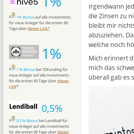
1%
Irgendwann jed
die Zinsen zu ni
1% Bonus
auf alle Investments
für neue Anleger für die ersten 90
bleibt mir nicht
Tage über
diesen Link*
abzuziehen. Da
welche noch hö
1%
Mich erinnert d
mich das schwer
1 % Bonus
bei TDFunding für
neue Anleger auf alle Investments
überall gab es 
für die ersten 60 Tage über
diesen
Link
*
0,5%
0,5 % Bonus
bei Lendiball für
neue Anleger auf alle Investments
für die ersten 90 Tage über
diesen