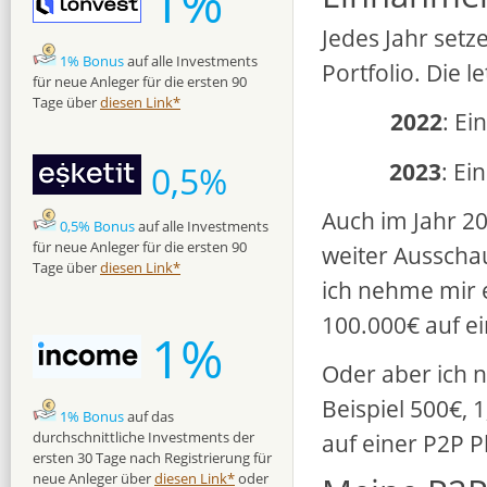
1%
Jedes Jahr setz
1% Bonus
auf alle Investments
Portfolio. Die l
für neue Anleger für die ersten 90
Tage über
diesen Link*
2022
: Ei
2023
: Ei
0,5%
Auch im Jahr 20
0,5% Bonus
auf alle Investments
für neue Anleger für die ersten 90
weiter Ausschau
Tage über
diesen Link*
ich nehme mir e
100.000€ auf ei
1%
Oder aber ich 
Beispiel 500€, 
1% Bonus
auf das
auf einer P2P P
durchschnittliche Investments der
ersten 30 Tage nach Registrierung für
neue Anleger über
diesen Link*
oder