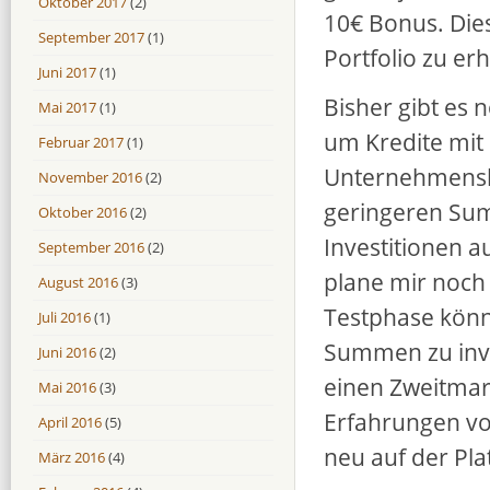
Oktober 2017
(2)
10€ Bonus. Die
September 2017
(1)
Portfolio zu er
Juni 2017
(1)
Bisher gibt es 
Mai 2017
(1)
um Kredite mit
Februar 2017
(1)
Unternehmenskr
November 2016
(2)
geringeren Sum
Oktober 2016
(2)
Investitionen a
September 2016
(2)
plane mir noch 
August 2016
(3)
Testphase könn
Juli 2016
(1)
Summen zu inve
Juni 2016
(2)
einen Zweitmark
Mai 2016
(3)
Erfahrungen vor
April 2016
(5)
neu auf der Pl
März 2016
(4)