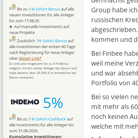
Group habe ich
Bis zu
3 % Sofort-Bonus
auf alle
neuen Investitionen für alle Anleger
russischen Kred
bis zum 17.08.26
► Auf manuelle Investments auf
abgeschrieben.
neue Projekte
kommen und dan
Zusätzlich
1% Sofort-Bonus
auf
alle Investitionen der ersten 60 Tage
Bei Finbee habe
nach Registrierung für neue Anleger
über
diesen Link*
weil meine Verz
Es sind also insgesamt bis zu 4 % Bonus
möglich. Ich bin selber Anleger bei Devon und
und war absehba
habe bereits über 20.000 € in Immobilien bei
Devon investiert.
Portfolio von 4
Bei so vielen n
5%
mit mehr als 6
noch keinen Aus
Bis zu
5 % Sofort-Cashback
auf
welche mit mehr
alle Investments für alle Anleger bis
zum 31.08.2026.
Kumulative Investitionen: