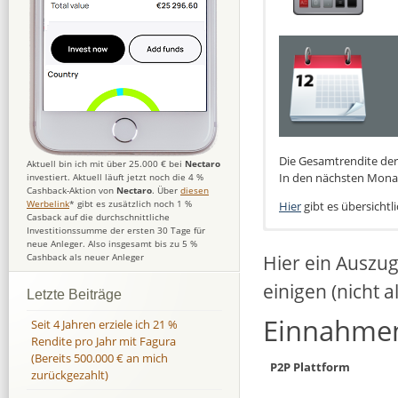
Die Gesamtrendite der 
Aktuell bin ich mit über 25.000 € bei
Nectaro
In den nächsten Monat
investiert. Aktuell läuft jetzt noch die 4 %
Cashback-Aktion von
Nectaro
. Über
diesen
Werbelink
* gibt es zusätzlich noch 1 %
Hier
gibt es übersichtl
Casback auf die durchschnittliche
Investitionssumme der ersten 30 Tage für
neue Anleger. Also insgesamt bis zu 5 %
Hier ein Auszu
Cashback als neuer Anleger
einigen (nicht a
Letzte Beiträge
Einnahmen
Seit 4 Jahren erziele ich 21 %
Rendite pro Jahr mit Fagura
(Bereits 500.000 € an mich
P2P Plattform
zurückgezahlt)