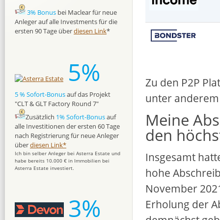
3% Bonus
bei Maclear für neue
Anleger auf alle Investments für die
ersten 90 Tage über
diesen Link
*
5%
Zu den P2P Pla
5 % Sofort-Bonus
auf das Projekt
unter anderem 
"CLT & GLT Factory Round 7"
Meine Abs
Zusätzlich
1% Sofort-Bonus
auf
alle Investitionen der ersten 60 Tage
den höchst
nach Registrierung für neue Anleger
über
diesen Link*
Insgesamt hatte
Ich bin selber Anleger bei Asterra Estate und
habe bereits 10.000 € in Immobilien bei
Asterra Estate investiert.
hohe Abschreib
November 2021 
3%
Erholung der A
demnächst geb