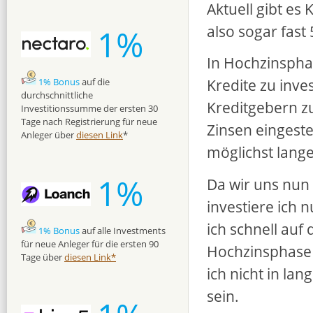
Aktuell gibt es
also sogar fast
1%
In Hochzinsphas
Kredite zu inve
1% Bonus
auf die
durchschnittliche
Kreditgebern z
Investitionssumme der ersten 30
Tage nach Registrierung für neue
Zinsen eingestel
Anleger über
diesen Link
*
möglichst lange
1%
Da wir uns nun 
investiere ich 
ich schnell au
1% Bonus
auf alle Investments
für neue Anleger für die ersten 90
Hochzinsphase
Tage über
diesen Link*
ich nicht in lan
sein.