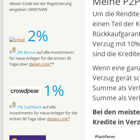
Meine P2P
diesen Code bei der Registrierung
eingeben: MMCNWE
Um die Rendite 
einen Teil der 
2%
Rückkaufgaranti
Verzug mit 10%
sind die Kredit
2% Bonus
auf alle Investments
für neue Anleger für die ersten 30
Tage über
diesen Link*
*
Wenn eine ganz
Verzug gerät s
1%
Summe als Verl
Summe als Verl
1% Cashback
auf alle
Bei den meiste
Investments für neue Anleger für die
ersten 90 Tage über
diesen Link*
Kredite in Ver
Plattform