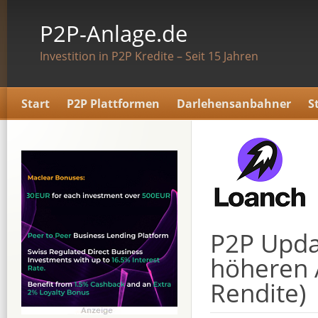
P2P-Anlage.de
Investition in P2P Kredite – Seit 15 Jahren
Start
P2P Plattformen
Darlehensanbahner
S
P2P Updat
höheren 
Rendite)