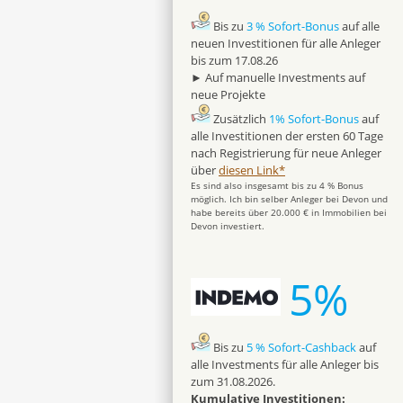
Bis zu
3 % Sofort-Bonus
auf alle
neuen Investitionen für alle Anleger
bis zum 17.08.26
► Auf manuelle Investments auf
neue Projekte
Zusätzlich
1% Sofort-Bonus
auf
alle Investitionen der ersten 60 Tage
nach Registrierung für neue Anleger
über
diesen Link*
Es sind also insgesamt bis zu 4 % Bonus
möglich. Ich bin selber Anleger bei Devon und
habe bereits über 20.000 € in Immobilien bei
Devon investiert.
5%
Bis zu
5 % Sofort-Cashback
auf
alle Investments für alle Anleger bis
zum 31.08.2026.
Kumulative Investitionen: