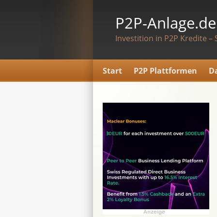
P2P-Anlage.de
Investition in P2P Kredite – 
Start
P2P Plattformen
D