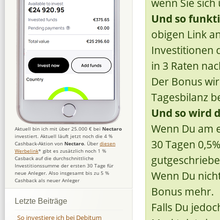
wenn Sie sich
Und so funkti
obigen Link an
Investitionen
in 3 Raten na
Der Bonus wir
Tagesbilanz b
Und so wird d
Wenn Du am ers
Aktuell bin ich mit über 25.000 € bei
Nectaro
investiert. Aktuell läuft jetzt noch die 4 %
30 Tagen 0,5%
Cashback-Aktion von
Nectaro
. Über
diesen
Werbelink
* gibt es zusätzlich noch 1 %
gutgeschriebe
Casback auf die durchschnittliche
Investitionssumme der ersten 30 Tage für
Wenn Du nicht 
neue Anleger. Also insgesamt bis zu 5 %
Cashback als neuer Anleger
Bonus mehr.
Letzte Beiträge
Falls Du jedo
So investiere ich bei Debitum