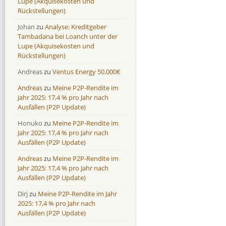
Lupe (Akquisekosten und
Monestro
Monestro
9,1 %
>1000%
Rückstellungen)
Neo Finance
Neo Finance
0,0 %
0,0 %
Johan
zu
Analyse: Kreditgeber
Omaraha
Omaraha
16,4 %
18,0 %
Tambadana bei Loanch unter der
Lupe (Akquisekosten und
Rückstellungen)
Andreas
zu
Ventus Energy 50.000€
Andreas
zu
Meine P2P-Rendite im
Jahr 2025: 17,4 % pro Jahr nach
Ausfällen (P2P Update)
Honuko
zu
Meine P2P-Rendite im
Jahr 2025: 17,4 % pro Jahr nach
Ausfällen (P2P Update)
Andreas
zu
Meine P2P-Rendite im
Jahr 2025: 17,4 % pro Jahr nach
Ausfällen (P2P Update)
Dirj
zu
Meine P2P-Rendite im Jahr
2025: 17,4 % pro Jahr nach
Ausfällen (P2P Update)