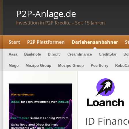
P2P-Anlage.de
Investition in P2P Kredite – Seit 15 Jahren
Start
P2P Plattformen
Darlehensanbahner
S
Aasa
Banknote
Bino.lv
Creamfinance
CreditStar
Do
Mogo
Mozipo Group
Mozipo Group
PeerBerry
RoboCa
ID Financ