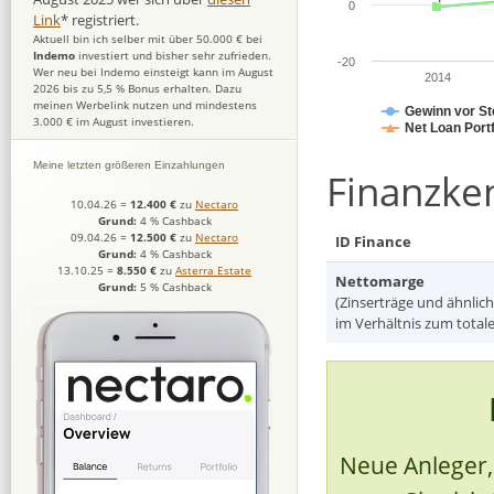
0
Link
* registriert.
Aktuell bin ich selber mit über 50.000 € bei
Indemo
investiert und bisher sehr zufrieden.
-20
Wer neu bei Indemo einsteigt kann im August
2014
2026 bis zu 5,5 % Bonus erhalten. Dazu
meinen Werbelink nutzen und mindestens
Gewinn vor St
3.000 € im August investieren.
Net Loan Port
Meine letzten größeren Einzahlungen
Finanzke
10.04.26
=
12.400 €
zu
Nectaro
Grund:
4 % Cashback
09.04.26
=
12.500 €
zu
Nectaro
ID Finance
Grund:
4 % Cashback
13.10.25
=
8.550 €
zu
Asterra Estate
Nettomarge
Grund:
5 % Cashback
(Zinserträge und ähnlich
im Verhältnis zum total
Neue Anleger, 