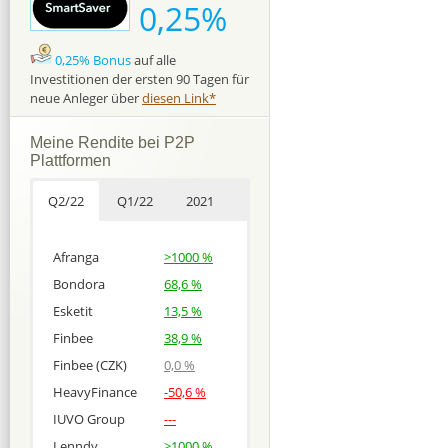
0,25%
0,25% Bonus
auf alle
Investitionen der ersten 90 Tagen für
neue Anleger über
diesen Link*
Meine Rendite bei P2P
Plattformen
Q2/22
Q1/22
2021
Afranga
>1000 %
Bondora
68,6 %
Esketit
13,5 %
Finbee
38,9 %
Finbee (CZK)
0,0 %
HeavyFinance
-50,6 %
IUVO Group
---
Lenndy
>1000 %