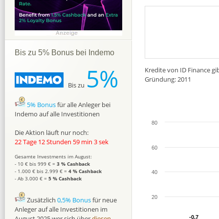
Bis zu 5% Bonus bei Indemo
5%
Kredite von ID Finance gib
Gründung: 2011
Bis zu
5% Bonus
für alle Anleger bei
Indemo auf alle Investitionen
80
Die Aktion läuft nur noch:
22 Tage 12 Stunden 59 min 2 sek
60
Gesamte Investments im August:
- 10 € bis 999 € =
3 % Cashback
- 1.000 € bis 2.999 € =
4 % Cashback
40
- Ab 3.000 € =
5 % Cashback
20
Zusätzlich
0,5% Bonus
für neue
Anleger auf alle Investitionen im
August 2025 wer sich über
diesen
-0,7
-0,7