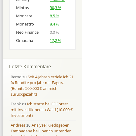
Mintos
30,3 %
Moncera
8,5 %
Monestro
8,4 %
Neo Finance
0,0 %
Omaraha
17,2 %
Afranga
Afranga
9,7 %
18,1 %
Bondora
Bondora
18,7 %
8,0 %
Letzte Kommentare
Esketit
Esketit
9,2 %
16,7
Bernd
zu
Seit 4 Jahren erziele ich 21
Finbee
Finbee
43,2%
35,2%
% Rendite pro Jahr mit Fagura
(Bereits 500.000 € an mich
Finbee (CZK)
Finbee (CZK)
0,0 %
0,0 %
zurückgezahlt)
HeavyFinance
HeavyFinance
41,9 %
9,3 %
Frank
zu
Ich starte bei FF Forest
IUVO Group
IUVO Group
-32,2 %
-55,0 %
mit Investitionen in Wald (10.000 €
Lenndy
Lenndy
-314,6 %
146,5 %
Investment)
Mintos
Mintos
107,5 %
13,0 %
Andreas
zu
Analyse: Kreditgeber
Moncera
Moncera
8,0 %
11,1 %
Tambadana bei Loanch unter der