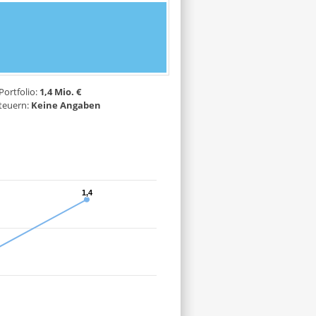
Portfolio:
1,4 Mio. €
teuern:
Keine Angaben
1,4
1,4