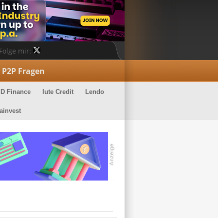
Folge mir:
P2P Fragen
ID Finance
Iute Credit
Lendo
ainvest