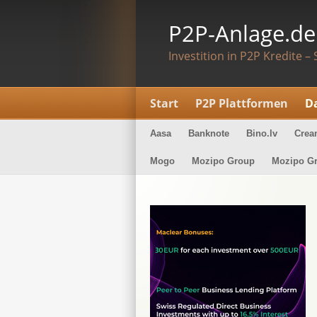
P2P-Anlage.de
Investition in P2P Kredite – 
Start
P2P Plattformen
D
Aasa
Banknote
Bino.lv
Crea
Mogo
Mozipo Group
Mozipo G