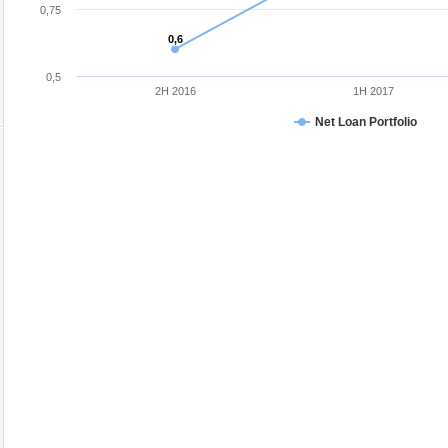
0,75
0,6
0,6
0,5
2H 2016
1H 2017
Net Loan Portfolio