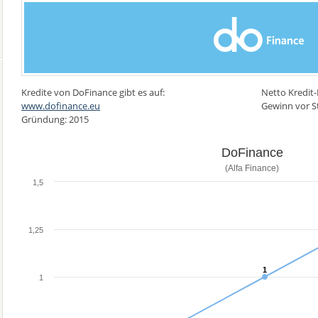
Kredite von DoFinance gibt es auf:
Netto Kredit-
www.dofinance.eu
Gewinn vor S
Gründung: 2015
DoFinance
(Alfa Finance)
1,5
1,25
1
1
1