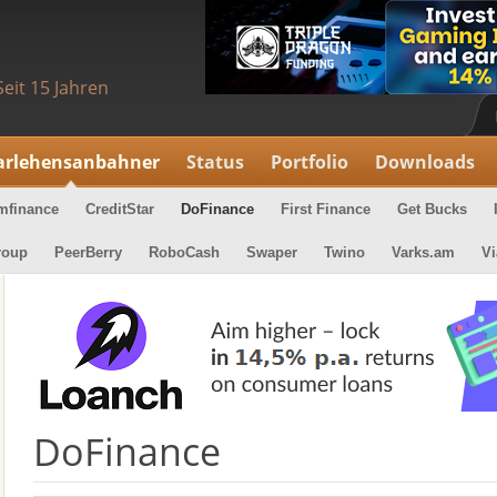
Seit 15 Jahren
arlehensanbahner
Status
Portfolio
Downloads
mfinance
CreditStar
DoFinance
First Finance
Get Bucks
roup
PeerBerry
RoboCash
Swaper
Twino
Varks.am
Vi
DoFinance