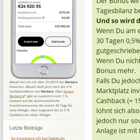
Der Bonus wir
Tagesbilanz b
Und so wird d
Wenn Du am ers
30 Tagen 0,5%
gutgeschriebe
Wenn Du nicht 
Bonus mehr.
Falls Du jedo
Aktuell bin ich mit über 25.000 € bei
Nectaro
investiert. Aktuell läuft jetzt noch die 4 %
Marktplatz inv
Cashback-Aktion von
Nectaro
. Über
diesen
Werbelink
* gibt es zusätzlich noch 1 %
Cashback (= 1
Casback auf die durchschnittliche
Investitionssumme der ersten 30 Tage für
lohnt sich als
neue Anleger. Also insgesamt bis zu 5 %
Cashback als neuer Anleger
jedoch nur sov
Letzte Beiträge
Anlage ist mit
So investiere ich bei Debitum