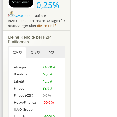
0,25%
0,25% Bonus
auf alle
Investitionen der ersten 90 Tagen für
neue Anleger über
diesen Link*
Meine Rendite bei P2P
Plattformen
Q2/22
Q1/22
2021
Afranga
>1000 %
Bondora
68,6 %
Esketit
13,5 %
Finbee
38,9 %
Finbee (CZK)
0,0 %
HeavyFinance
-50,6 %
IUVO Group
---
Lenndy
>1000 %