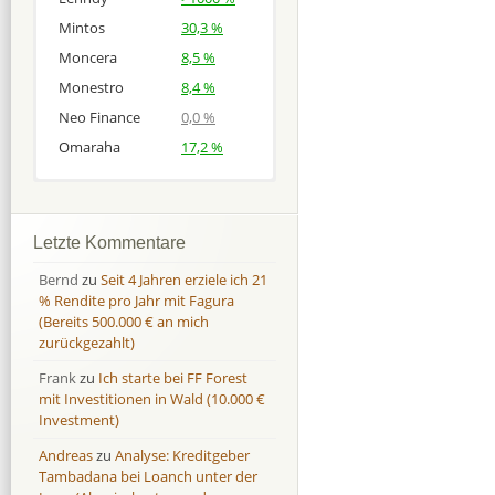
Mintos
30,3 %
Moncera
8,5 %
Monestro
8,4 %
Neo Finance
0,0 %
Omaraha
17,2 %
Afranga
Afranga
9,7 %
18,1 %
Bondora
Bondora
18,7 %
8,0 %
Letzte Kommentare
Esketit
Esketit
9,2 %
16,7
Bernd
zu
Seit 4 Jahren erziele ich 21
Finbee
Finbee
43,2%
35,2%
% Rendite pro Jahr mit Fagura
(Bereits 500.000 € an mich
Finbee (CZK)
Finbee (CZK)
0,0 %
0,0 %
zurückgezahlt)
HeavyFinance
HeavyFinance
41,9 %
9,3 %
Frank
zu
Ich starte bei FF Forest
IUVO Group
IUVO Group
-32,2 %
-55,0 %
mit Investitionen in Wald (10.000 €
Lenndy
Lenndy
-314,6 %
146,5 %
Investment)
Mintos
Mintos
107,5 %
13,0 %
Andreas
zu
Analyse: Kreditgeber
Moncera
Moncera
8,0 %
11,1 %
Tambadana bei Loanch unter der