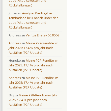
Lupe (Akquisekosten und
Monestro
Monestro
9,1 %
>1000%
Rückstellungen)
Neo Finance
Neo Finance
0,0 %
0,0 %
Johan
zu
Analyse: Kreditgeber
Omaraha
Omaraha
16,4 %
18,0 %
Tambadana bei Loanch unter der
Lupe (Akquisekosten und
Rückstellungen)
Andreas
zu
Ventus Energy 50.000€
Andreas
zu
Meine P2P-Rendite im
Jahr 2025: 17,4 % pro Jahr nach
Ausfällen (P2P Update)
Honuko
zu
Meine P2P-Rendite im
Jahr 2025: 17,4 % pro Jahr nach
Ausfällen (P2P Update)
Andreas
zu
Meine P2P-Rendite im
Jahr 2025: 17,4 % pro Jahr nach
Ausfällen (P2P Update)
Dirj
zu
Meine P2P-Rendite im Jahr
2025: 17,4 % pro Jahr nach
Ausfällen (P2P Update)