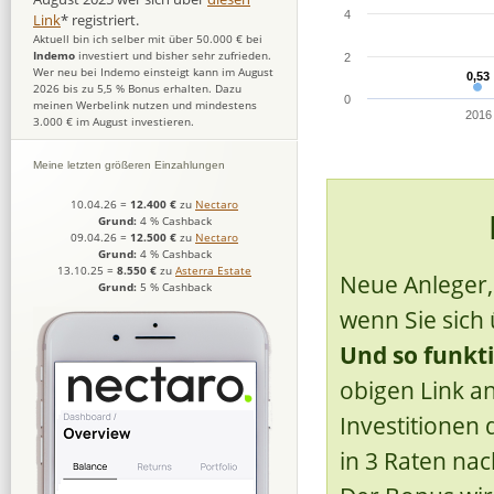
4
Link
* registriert.
Aktuell bin ich selber mit über 50.000 € bei
Indemo
investiert und bisher sehr zufrieden.
2
Wer neu bei Indemo einsteigt kann im August
0,53
0,53
2026 bis zu 5,5 % Bonus erhalten. Dazu
0
meinen Werbelink nutzen und mindestens
2016
3.000 € im August investieren.
Meine letzten größeren Einzahlungen
10.04.26
=
12.400 €
zu
Nectaro
Grund:
4 % Cashback
09.04.26
=
12.500 €
zu
Nectaro
Grund:
4 % Cashback
13.10.25
=
8.550 €
zu
Asterra Estate
Neue Anleger, 
Grund:
5 % Cashback
wenn Sie sich
Und so funkti
obigen Link an
Investitionen
in 3 Raten na