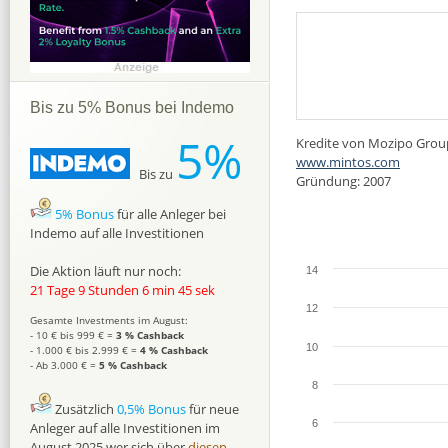
Bis zu 5% Bonus bei Indemo
5%
Kredite von Mozipo Group
www.mintos.com
Bis zu
Gründung: 2007
5% Bonus
für alle Anleger bei
Indemo auf alle Investitionen
Die Aktion läuft nur noch:
14
21 Tage 9 Stunden 6 min 44 sek
12
Gesamte Investments im August:
- 10 € bis 999 € =
3 % Cashback
10
- 1.000 € bis 2.999 € =
4 % Cashback
- Ab 3.000 € =
5 % Cashback
8
Zusätzlich
0,5% Bonus
für neue
6
Anleger auf alle Investitionen im
August 2025 wer sich über
diesen