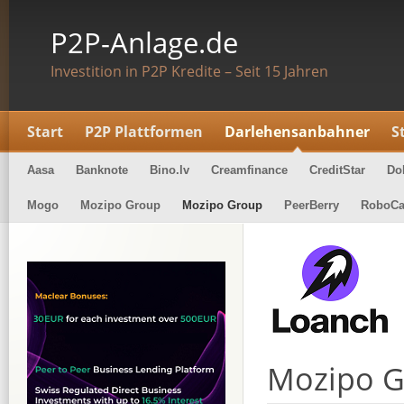
P2P-Anlage.de
Investition in P2P Kredite – Seit 15 Jahren
Start
P2P Plattformen
Darlehensanbahner
S
Aasa
Banknote
Bino.lv
Creamfinance
CreditStar
Do
Mogo
Mozipo Group
Mozipo Group
PeerBerry
RoboCa
Mozipo 