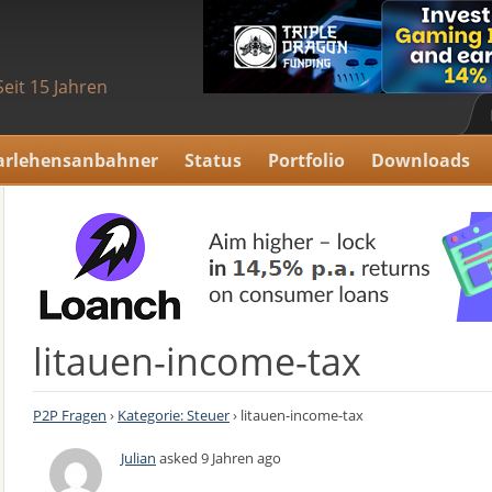
Seit 15 Jahren
arlehensanbahner
Status
Portfolio
Downloads
litauen-income-tax
P2P Fragen
›
Kategorie: Steuer
›
litauen-income-tax
Julian
asked 9 Jahren ago