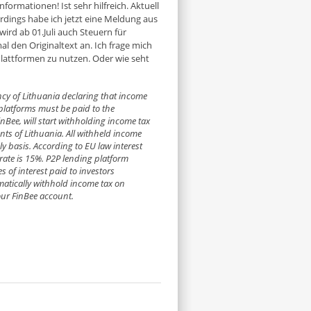
nformationen! Ist sehr hilfreich. Aktuell
erdings habe ich jetzt eine Meldung aus
rd ab 01.Juli auch Steuern für
l den Originaltext an. Ich frage mich
lattformen zu nutzen. Oder wie seht
ncy of Lithuania declaring that income
platforms must be paid to the
inBee, will start withholding income tax
nts of Lithuania. All withheld income
ly basis. According to EU law interest
rate is 15%. P2P lending platform
s of interest paid to investors
omatically withhold income tax on
our FinBee account.