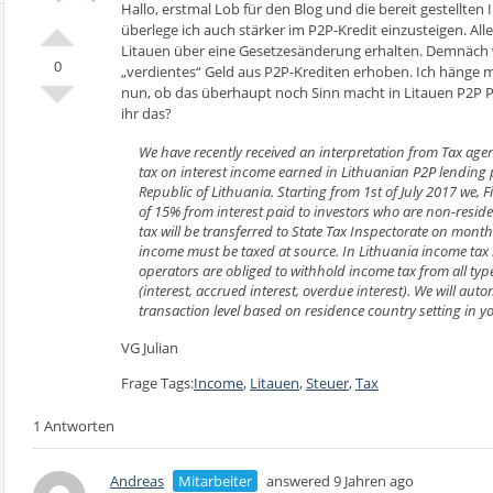
Hallo, erstmal Lob für den Blog und die bereit gestellten I
überlege ich auch stärker im P2P-Kredit einzusteigen. All
Litauen über eine Gesetzesänderung erhalten. Demnäch wi
0
„verdientes“ Geld aus P2P-Krediten erhoben. Ich hänge ma
nun, ob das überhaupt noch Sinn macht in Litauen P2P P
ihr das?
We have recently received an interpretation from Tax age
tax on interest income earned in Lithuanian P2P lending 
Republic of Lithuania. Starting from 1st of July 2017 we, F
of 15% from interest paid to investors who are non-reside
tax will be transferred to State Tax Inspectorate on month
income must be taxed at source. In Lithuania income tax 
operators are obliged to withhold income tax from all type
(interest, accrued interest, overdue interest). We will aut
transaction level based on residence country setting in y
VG Julian
Frage Tags:
Income
,
Litauen
,
Steuer
,
Tax
1 Antworten
Andreas
Mitarbeiter
answered 9 Jahren ago