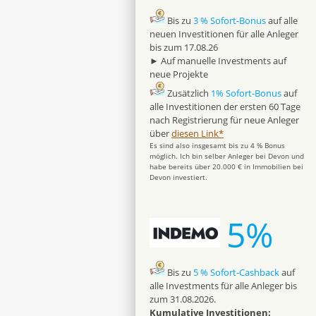
Bis zu
3 % Sofort-Bonus
auf alle
neuen Investitionen für alle Anleger
bis zum 17.08.26
► Auf manuelle Investments auf
neue Projekte
Zusätzlich
1% Sofort-Bonus
auf
alle Investitionen der ersten 60 Tage
nach Registrierung für neue Anleger
über
diesen Link*
Es sind also insgesamt bis zu 4 % Bonus
möglich. Ich bin selber Anleger bei Devon und
habe bereits über 20.000 € in Immobilien bei
Devon investiert.
5%
Bis zu
5 % Sofort-Cashback
auf
alle Investments für alle Anleger bis
zum 31.08.2026.
Kumulative Investitionen: