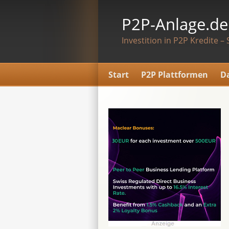
P2P-Anlage.de
Investition in P2P Kredite – 
Start
P2P Plattformen
D