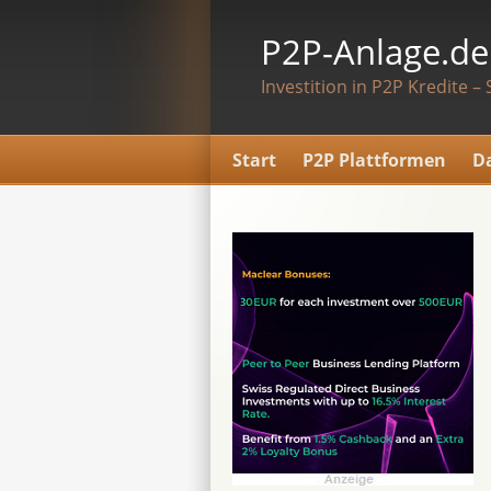
P2P-Anlage.de
Investition in P2P Kredite – 
Start
P2P Plattformen
D