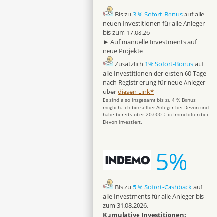
Bis zu
3 % Sofort-Bonus
auf alle
neuen Investitionen für alle Anleger
bis zum 17.08.26
► Auf manuelle Investments auf
neue Projekte
Zusätzlich
1% Sofort-Bonus
auf
alle Investitionen der ersten 60 Tage
nach Registrierung für neue Anleger
über
diesen Link*
Es sind also insgesamt bis zu 4 % Bonus
möglich. Ich bin selber Anleger bei Devon und
habe bereits über 20.000 € in Immobilien bei
Devon investiert.
5%
Bis zu
5 % Sofort-Cashback
auf
alle Investments für alle Anleger bis
zum 31.08.2026.
Kumulative Investitionen: