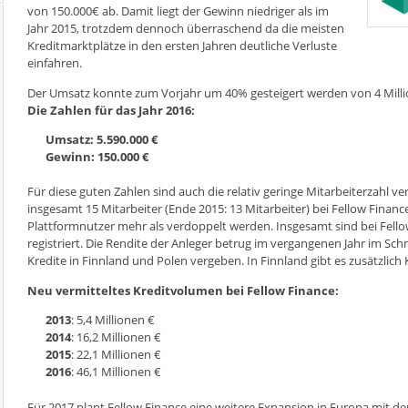
von 150.000€ ab. Damit liegt der Gewinn niedriger als im
Jahr 2015, trotzdem dennoch überraschend da die meisten
Kreditmarktplätze in den ersten Jahren deutliche Verluste
einfahren.
Der Umsatz konnte zum Vorjahr um 40% gesteigert werden von 4 Million
Die Zahlen für das Jahr 2016:
Umsatz: 5.590.000 €
Gewinn: 150.000 €
Für diese guten Zahlen sind auch die relativ geringe Mitarbeiterzahl v
insgesamt 15 Mitarbeiter (Ende 2015: 13 Mitarbeiter) bei Fellow Financ
Plattformnutzer mehr als verdoppelt werden. Insgesamt sind bei Fello
registriert. Die Rendite der Anleger betrug im vergangenen Jahr im Sch
Kredite in Finnland und Polen vergeben. In Finnland gibt es zusätzlic
Neu vermitteltes Kreditvolumen bei Fellow Finance:
2013
: 5,4 Millionen €
2014
: 16,2 Millionen €
2015
: 22,1 Millionen €
2016
: 46,1 Millionen €
Für 2017 plant Fellow Finance eine weitere Expansion in Europa mit d