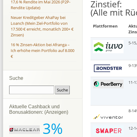
Zinstief:
17,6 % Rendite im Mai 2026 (P2P-
Rendite Update)
(Alle mit R
Neuer Kreditgeber AhaPay bei
Loanch (Mein Ziel-Portfolio von
Plattformen
Aktu
17.500 € erreicht, monatlich 200+ €
Zins
Zinsen)
5-15
16 % Zinsen-Aktion bei Afranga –
Ich erhöhe mein Portfolio auf 8.000
€
9-1
Suche
11-1
Aktuelle Cashback und
8-1
Bonusaktionen: (Anzeigen)
3%
12-