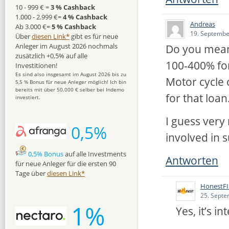
10 - 999 € =
3 % Cashback
1.000 - 2.999 €=
4 % Cashback
Andreas
Ab 3.000 €=
5 % Cashback
19. Septembe
Über
diesen Link*
gibt es für neue
Do you mean
Anleger im August 2026 nochmals
zusätzlich +0,5% auf alle
100-400% for
Investitionen!
Es sind also insgesamt im August 2026 bis zu
Motor cycle 
5,5 % Bonus für neue Anleger möglich! Ich bin
bereits mit über 50.000 € selber bei Indemo
for that loan
investiert.
I guess very
0,5%
involved in 
0,5% Bonus
auf alle Investments
Antworten
für neue Anleger für die ersten 90
Tage über
diesen Link*
HonestFI
25. Septe
1%
Yes, it’s i