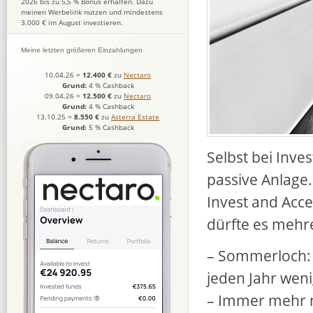
2026 bis zu 5,5 % Bonus erhalten. Dazu
meinen Werbelink nutzen und mindestens
3.000 € im August investieren.
Meine letzten größeren Einzahlungen
10.04.26
=
12.400 €
zu
Nectaro
Grund:
4 % Cashback
09.04.26
=
12.500 €
zu
Nectaro
Grund:
4 % Cashback
13.10.25
=
8.550 €
zu
Asterra Estate
Grund:
5 % Cashback
Selbst bei Inve
passive Anlage.
Invest and Acce
dürfte es mehr
– Sommerloch: 
jeden Jahr wen
– Immer mehr ne