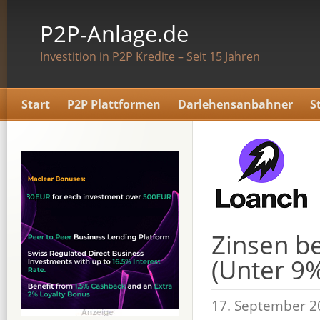
P2P-Anlage.de
Investition in P2P Kredite – Seit 15 Jahren
Start
P2P Plattformen
Darlehensanbahner
S
Zinsen b
(Unter 9%
17. September 2