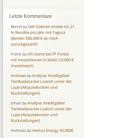
Afranga
Afranga
9,7 %
18,1 %
Bondora
Bondora
18,7 %
8,0 %
Letzte Kommentare
Esketit
Esketit
9,2 %
16,7
Bernd
zu
Seit 4 Jahren erziele ich 21
Finbee
Finbee
43,2%
35,2%
% Rendite pro Jahr mit Fagura
(Bereits 500.000 € an mich
Finbee (CZK)
Finbee (CZK)
0,0 %
0,0 %
zurückgezahlt)
HeavyFinance
HeavyFinance
41,9 %
9,3 %
Frank
zu
Ich starte bei FF Forest
IUVO Group
IUVO Group
-32,2 %
-55,0 %
mit Investitionen in Wald (10.000 €
Lenndy
Lenndy
-314,6 %
146,5 %
Investment)
Mintos
Mintos
107,5 %
13,0 %
Andreas
zu
Analyse: Kreditgeber
Moncera
Moncera
8,0 %
11,1 %
Tambadana bei Loanch unter der
Lupe (Akquisekosten und
Monestro
Monestro
9,1 %
>1000%
Rückstellungen)
Neo Finance
Neo Finance
0,0 %
0,0 %
Johan
zu
Analyse: Kreditgeber
Omaraha
Omaraha
16,4 %
18,0 %
Tambadana bei Loanch unter der
Lupe (Akquisekosten und
Rückstellungen)
Andreas
zu
Ventus Energy 50.000€