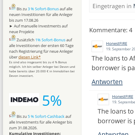
Eingetragen in
Bis zu
3 % Sofort-Bonus
auf alle
neuen Investitionen für alle Anleger
bis zum 17.08.26
► Auf manuelle Investments auf
Kommentare: 4
neue Projekte
Zusätzlich
1% Sofort-Bonus
auf
HonestFIRE
alle Investitionen der ersten 60 Tage
19. September 2
nach Registrierung für neue Anleger
The loans to A
über
diesen Link*
Es sind also insgesamt bis zu 4 % Bonus
borrower is pa
möglich. Ich bin selber Anleger bei Devon und
habe bereits über 20.000 € in Immobilien bei
Devon investiert.
Antworten
5%
HonestFIRE
19. Septembe
The loans to
Bis zu
5 % Sofort-Cashback
auf
borrower is 
alle Investments für alle Anleger bis
zum 31.08.2026.
Antworten
Kumulative Investitionen: