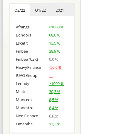
Q2/22
Q1/22
2021
Afranga
>1000 %
Bondora
68,6 %
Esketit
13,5 %
Finbee
38,9 %
Finbee (CZK)
0,0 %
HeavyFinance
-50,6 %
IUVO Group
---
Lenndy
>1000 %
Mintos
30,3 %
Moncera
8,5 %
Monestro
8,4 %
Neo Finance
0,0 %
Omaraha
17,2 %