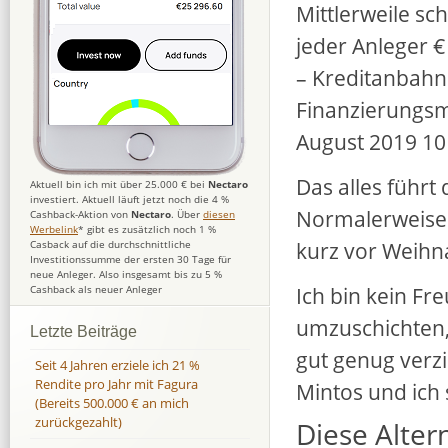
Mittlerweile sc
jeder Anleger €
– Kreditanbahn
Finanzierungsmö
August 2019 10
Das alles führt
Aktuell bin ich mit über 25.000 € bei
Nectaro
investiert. Aktuell läuft jetzt noch die 4 %
Normalerweise 
Cashback-Aktion von
Nectaro
. Über
diesen
Werbelink
* gibt es zusätzlich noch 1 %
kurz vor Weihn
Casback auf die durchschnittliche
Investitionssumme der ersten 30 Tage für
neue Anleger. Also insgesamt bis zu 5 %
Ich bin kein Fr
Cashback als neuer Anleger
umzuschichten, 
Letzte Beiträge
gut genug verzi
Seit 4 Jahren erziele ich 21 %
Rendite pro Jahr mit Fagura
Mintos und ich 
(Bereits 500.000 € an mich
zurückgezahlt)
Diese Alter