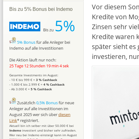
Vor diesem Som
Bis zu 5% Bonus bei Indemo
Kredite von Mo
5%
Zinsen sehr vie
Bis zu
Kredite waren 
5% Bonus
für alle Anleger bei
später sieht es
Indemo auf alle Investitionen
investieren, nu
Die Aktion läuft nur noch:
25 Tage 12 Stunden 19 min 3 sek
Gesamte Investments im August:
- 10 € bis 999 € =
3 % Cashback
- 1.000 € bis 2.999 € =
4 % Cashback
- Ab 3.000 € =
5 % Cashback
Zusätzlich
0,5% Bonus
für neue
Anleger auf alle Investitionen im
August 2025 wer sich über
diesen
Link
* registriert.
Aktuell bin ich selber mit über 50.000 € bei
Indemo
investiert und bisher sehr zufrieden.
Wer neu bei Indemo einsteigt kann im August