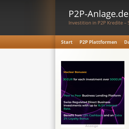
P2P-Anlage.de
Investition in P2P Kredite – 
Start
P2P Plattformen
D