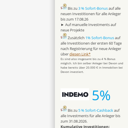
Bis zu
3 % Sofort-Bonus
auf alle
neuen Investitionen für alle Anleger
bis zum 17.08.26
► Auf manuelle Investments auf
neue Projekte
Zusätzlich
1% Sofort-Bonus
auf
alle Investitionen der ersten 60 Tage
nach Registrierung für neue Anleger
über
diesen Link*
Es sind also insgesamt bis zu 4 % Bonus
möglich. Ich bin selber Anleger bei Devon und
habe bereits über 20.000 € in Immobilien bei
Devon investiert.
5%
Bis zu
5 % Sofort-Cashback
auf
alle Investments für alle Anleger bis
zum 31.08.2026.
Kumulative Investitionen: