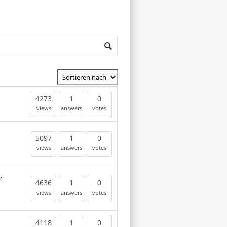
4273
1
0
views
answers
votes
5097
1
0
views
answers
votes
r
4636
1
0
views
answers
votes
4118
1
0