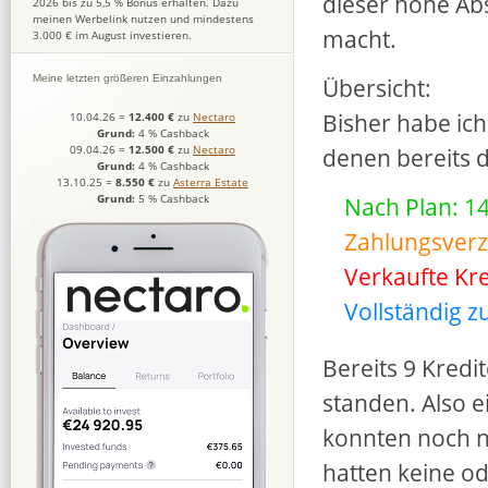
dieser hohe Abs
2026 bis zu 5,5 % Bonus erhalten. Dazu
meinen Werbelink nutzen und mindestens
macht.
3.000 € im August investieren.
Übersicht:
Meine letzten größeren Einzahlungen
Bisher habe ich 
10.04.26
=
12.400 €
zu
Nectaro
Grund:
4 % Cashback
denen bereits di
09.04.26
=
12.500 €
zu
Nectaro
Grund:
4 % Cashback
13.10.25
=
8.550 €
zu
Asterra Estate
Nach Plan: 14
Grund:
5 % Cashback
Zahlungsverz
Verkaufte Kre
Vollständig z
Bereits 9 Kredi
standen. Also e
konnten noch ni
hatten keine od