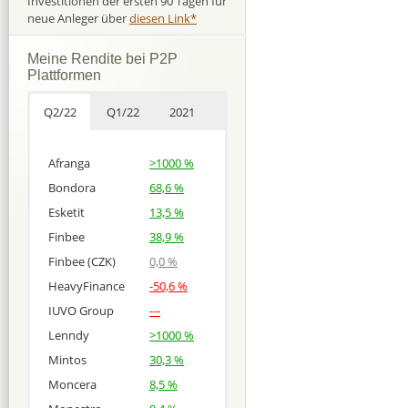
Investitionen der ersten 90 Tagen für
neue Anleger über
diesen Link*
Meine Rendite bei P2P
Plattformen
Q2/22
Q1/22
2021
Afranga
>1000 %
Bondora
68,6 %
Esketit
13,5 %
Finbee
38,9 %
Finbee (CZK)
0,0 %
HeavyFinance
-50,6 %
IUVO Group
---
Lenndy
>1000 %
Mintos
30,3 %
Moncera
8,5 %