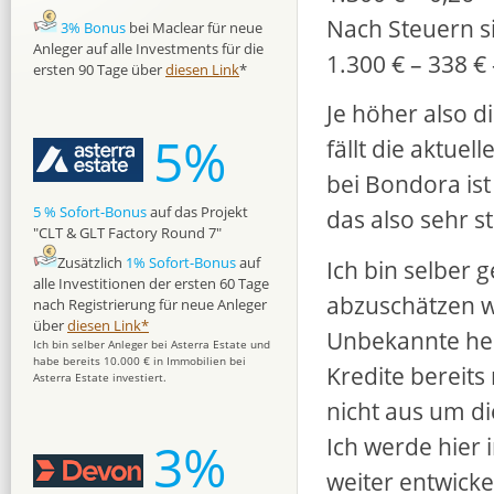
Nach Steuern si
3% Bonus
bei Maclear für neue
Anleger auf alle Investments für die
1.300 € – 338 € 
ersten 90 Tage über
diesen Link
*
Je höher also d
5%
fällt die aktue
bei Bondora ist
5 % Sofort-Bonus
auf das Projekt
das also sehr s
"CLT & GLT Factory Round 7"
Zusätzlich
1% Sofort-Bonus
auf
Ich bin selber g
alle Investitionen der ersten 60 Tage
abzuschätzen wi
nach Registrierung für neue Anleger
über
diesen Link*
Unbekannte heiß
Ich bin selber Anleger bei Asterra Estate und
habe bereits 10.000 € in Immobilien bei
Kredite bereit
Asterra Estate investiert.
nicht aus um di
Ich werde hier 
3%
weiter entwickel