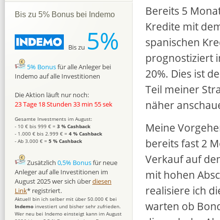
Bereits 5 Monat
Bis zu 5% Bonus bei Indemo
Kredite mit dem
5%
spanischen Kre
Bis zu
prognostiziert
5% Bonus
für alle Anleger bei
20%. Dies ist de
Indemo auf alle Investitionen
Teil meiner Str
Die Aktion läuft nur noch:
näher anscha
23 Tage 18 Stunden 33 min 54 sek
Gesamte Investments im August:
Meine Vorgehen 
- 10 € bis 999 € =
3 % Cashback
- 1.000 € bis 2.999 € =
4 % Cashback
bereits fast 2 M
- Ab 3.000 € =
5 % Cashback
Verkauf auf de
Zusätzlich
0,5% Bonus
für neue
mit hohen Absch
Anleger auf alle Investitionen im
August 2025 wer sich über
diesen
realisiere ich 
Link
* registriert.
Aktuell bin ich selber mit über 50.000 € bei
warten ob Bondo
Indemo
investiert und bisher sehr zufrieden.
Wer neu bei Indemo einsteigt kann im August