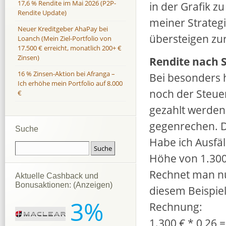
17,6 % Rendite im Mai 2026 (P2P-
in der Grafik z
Rendite Update)
meiner Strategi
Neuer Kreditgeber AhaPay bei
übersteigen zur
Loanch (Mein Ziel-Portfolio von
17.500 € erreicht, monatlich 200+ €
Zinsen)
Rendite nach 
16 % Zinsen-Aktion bei Afranga –
Bei besonders h
Ich erhöhe mein Portfolio auf 8.000
noch der Steue
€
gezahlt werden 
gegenrechen. D
Suche
Habe ich Ausfä
Höhe von 1.300 
Rechnet man nun
Aktuelle Cashback und
Bonusaktionen: (Anzeigen)
diesem Beispie
3%
Rechnung:
1.300 € * 0,26 