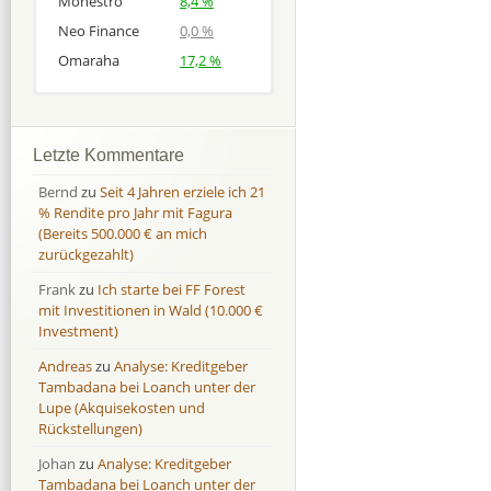
Monestro
8,4 %
Neo Finance
0,0 %
Omaraha
17,2 %
Afranga
Afranga
9,7 %
18,1 %
Bondora
Bondora
18,7 %
8,0 %
Letzte Kommentare
Esketit
Esketit
9,2 %
16,7
Bernd
zu
Seit 4 Jahren erziele ich 21
Finbee
Finbee
43,2%
35,2%
% Rendite pro Jahr mit Fagura
(Bereits 500.000 € an mich
Finbee (CZK)
Finbee (CZK)
0,0 %
0,0 %
zurückgezahlt)
HeavyFinance
HeavyFinance
41,9 %
9,3 %
Frank
zu
Ich starte bei FF Forest
IUVO Group
IUVO Group
-32,2 %
-55,0 %
mit Investitionen in Wald (10.000 €
Lenndy
Lenndy
-314,6 %
146,5 %
Investment)
Mintos
Mintos
107,5 %
13,0 %
Andreas
zu
Analyse: Kreditgeber
Moncera
Moncera
8,0 %
11,1 %
Tambadana bei Loanch unter der
Lupe (Akquisekosten und
Monestro
Monestro
9,1 %
>1000%
Rückstellungen)
Neo Finance
Neo Finance
0,0 %
0,0 %
Johan
zu
Analyse: Kreditgeber
Omaraha
Omaraha
16,4 %
18,0 %
Tambadana bei Loanch unter der