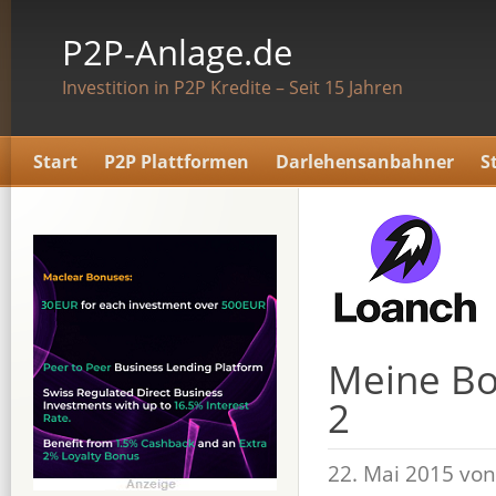
P2P-Anlage.de
Investition in P2P Kredite – Seit 15 Jahren
Start
P2P Plattformen
Darlehensanbahner
S
Meine Bon
2
22. Mai 2015 vo