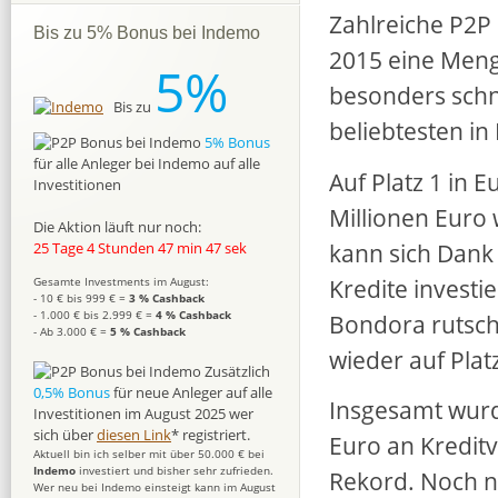
Zahlreiche P2P
Bis zu 5% Bonus bei Indemo
2015 eine Meng
5%
besonders schn
Bis zu
beliebtesten in
5% Bonus
für alle Anleger bei Indemo auf alle
Auf Platz 1 in 
Investitionen
Millionen Euro
Die Aktion läuft nur noch:
kann sich Dank 
25 Tage 4 Stunden 47 min 46 sek
Kredite investi
Gesamte Investments im August:
- 10 € bis 999 € =
3 % Cashback
- 1.000 € bis 2.999 € =
4 % Cashback
Bondora rutsch
- Ab 3.000 € =
5 % Cashback
wieder auf Pla
Zusätzlich
0,5% Bonus
für neue Anleger auf alle
Insgesamt wurd
Investitionen im August 2025 wer
sich über
diesen Link
* registriert.
Euro an Kreditv
Aktuell bin ich selber mit über 50.000 € bei
Indemo
investiert und bisher sehr zufrieden.
Rekord. Noch ni
Wer neu bei Indemo einsteigt kann im August