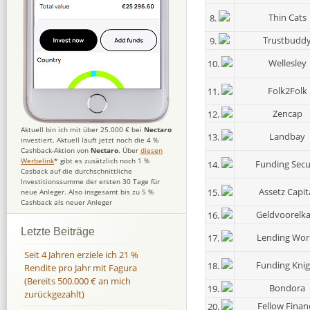
Thin Cats
8.
Trustbudd
9.
Wellesley
10.
Folk2Folk
11.
Zencap
12.
Aktuell bin ich mit über 25.000 € bei
Nectaro
Landbay
13.
investiert. Aktuell läuft jetzt noch die 4 %
Cashback-Aktion von
Nectaro
. Über
diesen
Werbelink
* gibt es zusätzlich noch 1 %
Funding Secu
14.
Casback auf die durchschnittliche
Investitionssumme der ersten 30 Tage für
Assetz Capit
15.
neue Anleger. Also insgesamt bis zu 5 %
Cashback als neuer Anleger
Geldvoorelka
16.
Letzte Beiträge
Lending Wor
17.
Seit 4 Jahren erziele ich 21 %
Funding Knig
18.
Rendite pro Jahr mit Fagura
(Bereits 500.000 € an mich
Bondora
19.
zurückgezahlt)
Fellow Finan
20.