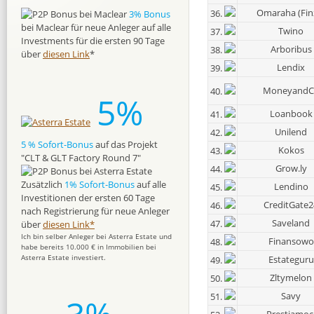
Omaraha (Fin
36.
3% Bonus
bei Maclear für neue Anleger auf alle
Twino
37.
Investments für die ersten 90 Tage
Arboribus
38.
über
diesen Link
*
Lendix
39.
MoneyandC
40.
5%
Loanbook
41.
Unilend
42.
5 % Sofort-Bonus
auf das Projekt
Kokos
43.
"CLT & GLT Factory Round 7"
Grow.ly
44.
Zusätzlich
1% Sofort-Bonus
auf alle
Lendino
45.
Investitionen der ersten 60 Tage
CreditGate2
46.
nach Registrierung für neue Anleger
Saveland
47.
über
diesen Link*
Ich bin selber Anleger bei Asterra Estate und
Finansowo
48.
habe bereits 10.000 € in Immobilien bei
Asterra Estate investiert.
Estateguru
49.
Zltymelon
50.
Savy
51.