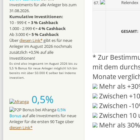
Relendex
67.
Investments für alle Anleger bis zum
31.08.2026.
Kumulative Investitionen:
10 - 999 € =
3 % Cashback
1.000 - 2.999 €=
4 % Cashback
GESAMT:
Ab 3.000 €=
5 % Cashback
Über
diesen Link*
gibt es für neue
Anleger im August 2026 nochmals
zusätzlich +0,5% auf alle
* Zur Bestimmu
Investitionen!
Es sind also insgesamt im August 2026 bis zu
mit dem durchs
5,5 % Bonus für neue Anleger möglich! Ich bin
bereits mit über 50.000 € selber bei Indemo
Monate verglic
investiert.
Mehr als +3
Zwischen +1
0,5%
Zwischen -1
0,5%
Zwischen 10 
Bonus
auf alle Investments für neue
Anleger für die ersten 90 Tage über
Mehr als 30%
diesen Link*