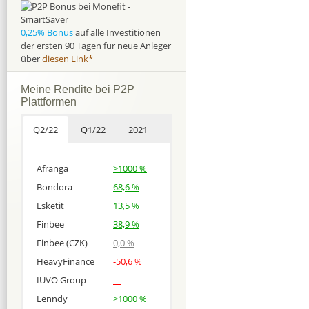
0,25% Bonus
auf alle Investitionen
der ersten 90 Tagen für neue Anleger
über
diesen Link*
Meine Rendite bei P2P
Plattformen
Q2/22
Q1/22
2021
Afranga
>1000 %
Bondora
68,6 %
Esketit
13,5 %
Finbee
38,9 %
Finbee (CZK)
0,0 %
HeavyFinance
-50,6 %
IUVO Group
---
Lenndy
>1000 %