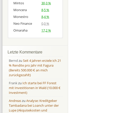
Mintos
30,3 %
Moncera
8,5 %
Monestro
8,4 %
Neo Finance
0,0 %
Omaraha
17,2 %
Afranga
Afranga
9,7 %
18,1 %
Bondora
Bondora
18,7 %
8,0 %
Letzte Kommentare
Esketit
Esketit
9,2 %
16,7
Bernd
zu
Seit 4 Jahren erziele ich 21
Finbee
Finbee
43,2%
35,2%
% Rendite pro Jahr mit Fagura
(Bereits 500.000 € an mich
Finbee (CZK)
Finbee (CZK)
0,0 %
0,0 %
zurückgezahlt)
HeavyFinance
HeavyFinance
41,9 %
9,3 %
Frank
zu
Ich starte bei FF Forest
IUVO Group
IUVO Group
-32,2 %
-55,0 %
mit Investitionen in Wald (10.000 €
Lenndy
Lenndy
-314,6 %
146,5 %
Investment)
Mintos
Mintos
107,5 %
13,0 %
Andreas
zu
Analyse: Kreditgeber
Moncera
Moncera
8,0 %
11,1 %
Tambadana bei Loanch unter der
Lupe (Akquisekosten und
Monestro
Monestro
9,1 %
>1000%