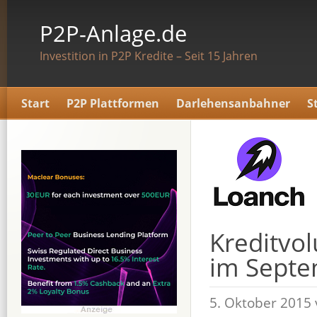
P2P-Anlage.de
Investition in P2P Kredite – Seit 15 Jahren
Start
P2P Plattformen
Darlehensanbahner
S
Kreditvo
im Septe
5. Oktober 2015