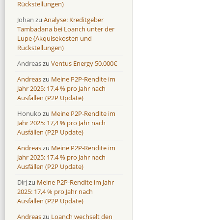
Rückstellungen)
Neo Finance
Neo Finance
0,0 %
0,0 %
Johan
zu
Analyse: Kreditgeber
Omaraha
Omaraha
16,4 %
18,0 %
Tambadana bei Loanch unter der
Lupe (Akquisekosten und
Rückstellungen)
Andreas
zu
Ventus Energy 50.000€
Andreas
zu
Meine P2P-Rendite im
Jahr 2025: 17,4 % pro Jahr nach
Ausfällen (P2P Update)
Honuko
zu
Meine P2P-Rendite im
Jahr 2025: 17,4 % pro Jahr nach
Ausfällen (P2P Update)
Andreas
zu
Meine P2P-Rendite im
Jahr 2025: 17,4 % pro Jahr nach
Ausfällen (P2P Update)
Dirj
zu
Meine P2P-Rendite im Jahr
2025: 17,4 % pro Jahr nach
Ausfällen (P2P Update)
Andreas
zu
Loanch wechselt den