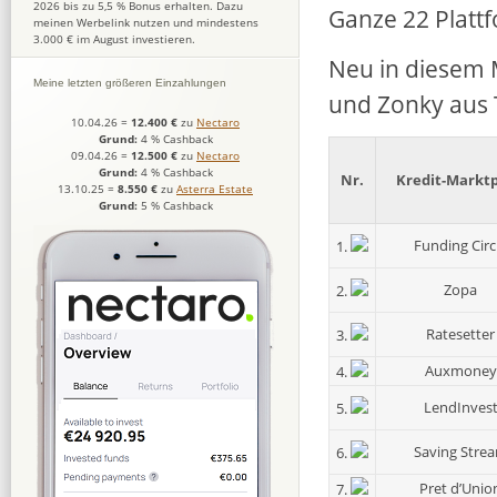
2026 bis zu 5,5 % Bonus erhalten. Dazu
Ganze 22 Platt
meinen Werbelink nutzen und mindestens
3.000 € im August investieren.
Neu in diesem 
Meine letzten größeren Einzahlungen
und Zonky aus 
10.04.26
=
12.400 €
zu
Nectaro
Grund:
4 % Cashback
09.04.26
=
12.500 €
zu
Nectaro
Grund:
4 % Cashback
Nr.
Kredit-Marktp
13.10.25
=
8.550 €
zu
Asterra Estate
Grund:
5 % Cashback
Funding Circ
1.
Zopa
2.
Ratesetter
3.
Auxmoney
4.
LendInves
5.
Saving Stre
6.
Pret d’Unio
7.