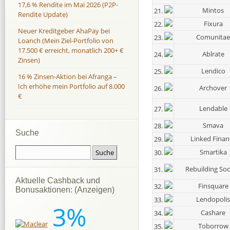
17,6 % Rendite im Mai 2026 (P2P-
Mintos
21.
Rendite Update)
Fixura
22.
Neuer Kreditgeber AhaPay bei
Comunitae
23.
Loanch (Mein Ziel-Portfolio von
17.500 € erreicht, monatlich 200+ €
Ablrate
24.
Zinsen)
Lendico
25.
16 % Zinsen-Aktion bei Afranga –
Ich erhöhe mein Portfolio auf 8.000
Archover
26.
€
Lendable
27.
Smava
28.
Suche
Linked Finan
29.
Smartika
30.
Rebuilding Soc
31.
Aktuelle Cashback und
Finsquare
32.
Bonusaktionen: (Anzeigen)
Lendopolis
33.
3%
Cashare
34.
Toborrow
35.