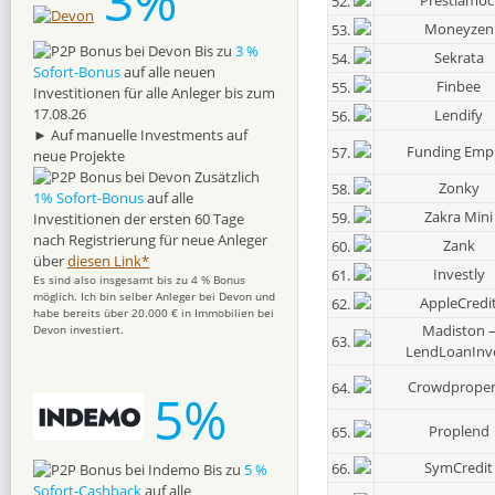
3%
Prestiamoc
52.
Moneyzen
53.
Bis zu
3 %
Sekrata
54.
Sofort-Bonus
auf alle neuen
Finbee
55.
Investitionen für alle Anleger bis zum
17.08.26
Lendify
56.
► Auf manuelle Investments auf
Funding Emp
57.
neue Projekte
Zusätzlich
Zonky
58.
1% Sofort-Bonus
auf alle
Zakra Mini
59.
Investitionen der ersten 60 Tage
nach Registrierung für neue Anleger
Zank
60.
über
diesen Link*
Investly
61.
Es sind also insgesamt bis zu 4 % Bonus
möglich. Ich bin selber Anleger bei Devon und
AppleCredi
62.
habe bereits über 20.000 € in Immobilien bei
Madiston 
Devon investiert.
63.
LendLoanInv
Crowdproper
64.
5%
Proplend
65.
SymCredit
66.
Bis zu
5 %
Sofort-Cashback
auf alle