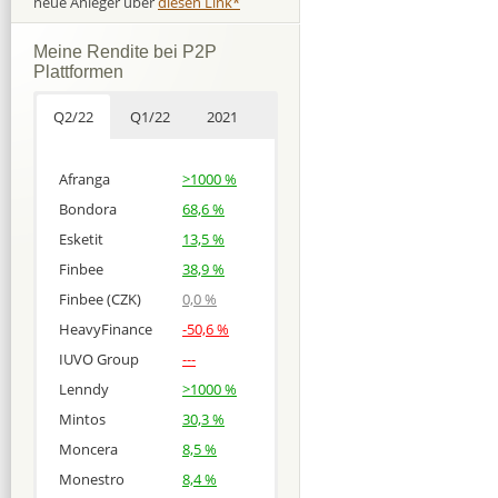
neue Anleger über
diesen Link*
Meine Rendite bei P2P
Plattformen
Q2/22
Q1/22
2021
Afranga
>1000 %
Bondora
68,6 %
Esketit
13,5 %
Finbee
38,9 %
Finbee (CZK)
0,0 %
HeavyFinance
-50,6 %
IUVO Group
---
Lenndy
>1000 %
Mintos
30,3 %
Moncera
8,5 %
Monestro
8,4 %