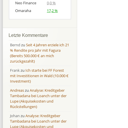
Neo Finance
0,0 %
Omaraha
17,2 %
Afranga
Afranga
9,7 %
18,1 %
Bondora
Bondora
18,7 %
8,0 %
Letzte Kommentare
Esketit
Esketit
9,2 %
16,7
Bernd
zu
Seit 4 Jahren erziele ich 21
Finbee
Finbee
43,2%
35,2%
% Rendite pro Jahr mit Fagura
(Bereits 500.000 € an mich
Finbee (CZK)
Finbee (CZK)
0,0 %
0,0 %
zurückgezahlt)
HeavyFinance
HeavyFinance
41,9 %
9,3 %
Frank
zu
Ich starte bei FF Forest
IUVO Group
IUVO Group
-32,2 %
-55,0 %
mit Investitionen in Wald (10.000 €
Lenndy
Lenndy
-314,6 %
146,5 %
Investment)
Mintos
Mintos
107,5 %
13,0 %
Andreas
zu
Analyse: Kreditgeber
Moncera
Moncera
8,0 %
11,1 %
Tambadana bei Loanch unter der
Lupe (Akquisekosten und
Monestro
Monestro
9,1 %
>1000%
Rückstellungen)
Neo Finance
Neo Finance
0,0 %
0,0 %
Johan
zu
Analyse: Kreditgeber
Omaraha
Omaraha
16,4 %
18,0 %
Tambadana bei Loanch unter der
Lupe (Akquisekosten und