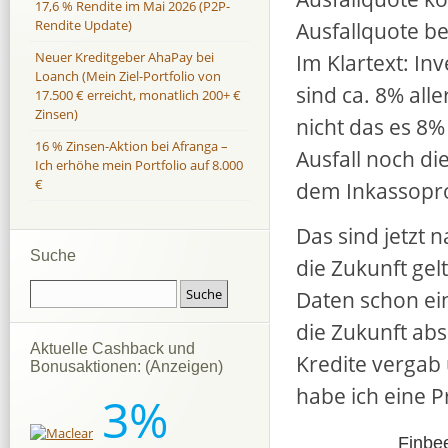
17,6 % Rendite im Mai 2026 (P2P-
Ausfallquote be
Rendite Update)
Im Klartext: In
Neuer Kreditgeber AhaPay bei
Loanch (Mein Ziel-Portfolio von
sind ca. 8% all
17.500 € erreicht, monatlich 200+ €
Zinsen)
nicht das es 8%
16 % Zinsen-Aktion bei Afranga –
Ausfall noch d
Ich erhöhe mein Portfolio auf 8.000
€
dem Inkassopro
Das sind jetzt n
Suche
die Zukunft ge
Daten schon ei
die Zukunft abs
Aktuelle Cashback und
Kredite vergab
Bonusaktionen: (Anzeigen)
habe ich eine P
3%
Finbee