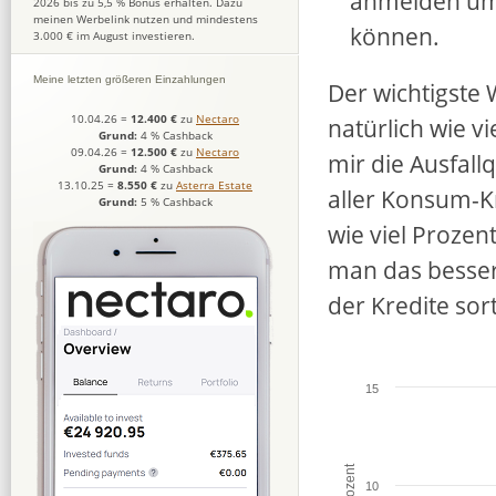
anmelden um 
2026 bis zu 5,5 % Bonus erhalten. Dazu
meinen Werbelink nutzen und mindestens
können.
3.000 € im August investieren.
Meine letzten größeren Einzahlungen
Der wichtigste 
10.04.26
=
12.400 €
zu
Nectaro
natürlich wie vi
Grund:
4 % Cashback
09.04.26
=
12.500 €
zu
Nectaro
mir die Ausfallq
Grund:
4 % Cashback
13.10.25
=
8.550 €
zu
Asterra Estate
aller Konsum-Kr
Grund:
5 % Cashback
wie viel Prozen
man das besser
der Kredite sort
15
10