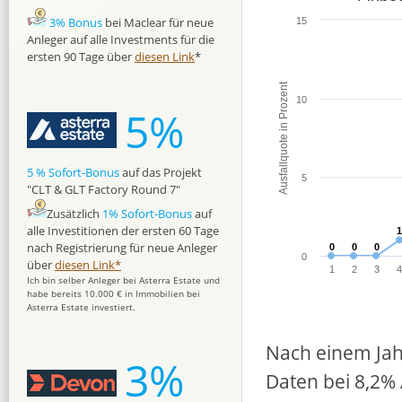
3% Bonus
bei Maclear für neue
15
Anleger auf alle Investments für die
ersten 90 Tage über
diesen Link
*
Ausfallquote in Prozent
10
5%
5 % Sofort-Bonus
auf das Projekt
5
"CLT & GLT Factory Round 7"
Zusätzlich
1% Sofort-Bonus
auf
alle Investitionen der ersten 60 Tage
1
1
nach Registrierung für neue Anleger
0
0
0
0
0
0
0
über
diesen Link*
1
2
3
Ich bin selber Anleger bei Asterra Estate und
habe bereits 10.000 € in Immobilien bei
Asterra Estate investiert.
Nach einem Jah
3%
Daten bei 8,2% 