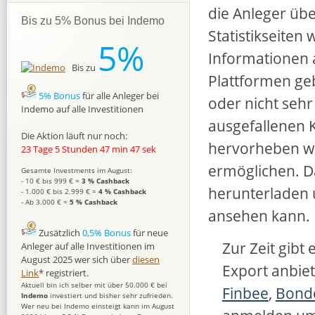
die Anleger über
Bis zu 5% Bonus bei Indemo
Statistikseiten 
5%
Informationen 
Bis zu
Plattformen ge
5% Bonus
für alle Anleger bei
oder nicht sehr
Indemo auf alle Investitionen
ausgefallenen K
Die Aktion läuft nur noch:
hervorheben we
23 Tage 5 Stunden 47 min 46 sek
ermöglichen. Da
Gesamte Investments im August:
- 10 € bis 999 € =
3 % Cashback
herunterladen 
- 1.000 € bis 2.999 € =
4 % Cashback
- Ab 3.000 € =
5 % Cashback
ansehen kann.
Zusätzlich
0,5% Bonus
für neue
Zur Zeit gibt
Anleger auf alle Investitionen im
August 2025 wer sich über
diesen
Export anbie
Link
* registriert.
Aktuell bin ich selber mit über 50.000 € bei
Finbee
,
Bond
Indemo
investiert und bisher sehr zufrieden.
Wer neu bei Indemo einsteigt kann im August