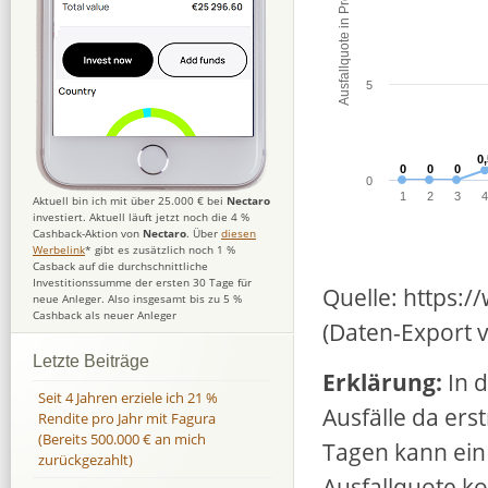
Ausfallquote in Prozent
5
0,
0,
0
0
0
0
0
0
0
1
2
3
Aktuell bin ich mit über 25.000 € bei
Nectaro
investiert. Aktuell läuft jetzt noch die 4 %
Cashback-Aktion von
Nectaro
. Über
diesen
Werbelink
* gibt es zusätzlich noch 1 %
Casback auf die durchschnittliche
Investitionssumme der ersten 30 Tage für
Quelle: https:/
neue Anleger. Also insgesamt bis zu 5 %
Cashback als neuer Anleger
(Daten-Export 
Letzte Beiträge
Erklärung:
In d
Seit 4 Jahren erziele ich 21 %
Ausfälle da ers
Rendite pro Jahr mit Fagura
(Bereits 500.000 € an mich
Tagen kann ein 
zurückgezahlt)
Ausfallquote ko