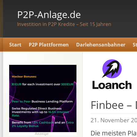
P2P-Anlage.de
Investition in P2P Kredite – Seit 15 Jahren
Start
P2P Plattformen
Darlehensanbahner
S
Finbee –
21. November 2
Die meisten Pl