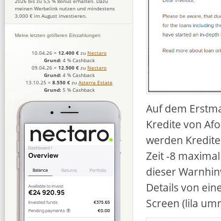
2026 bis zu 5,5 % Bonus erhalten. Dazu
meinen Werbelink nutzen und mindestens
3.000 € im August investieren.
Meine letzten größeren Einzahlungen
10.04.26
=
12.400 €
zu
Nectaro
Grund:
4 % Cashback
09.04.26
=
12.500 €
zu
Nectaro
Grund:
4 % Cashback
13.10.25
=
8.550 €
zu
Asterra Estate
Grund:
5 % Cashback
Auf dem Erstmar
Kredite von Afo
werden Kredite 
Zeit -8 maxima
dieser Warnhin
Details von ein
Screen (lila um