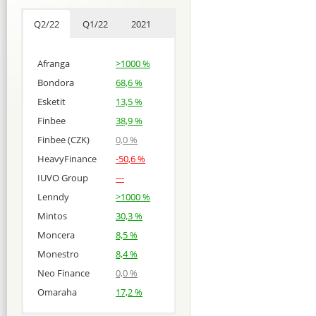
Q2/22
Q1/22
2021
Afranga
>1000 %
Bondora
68,6 %
Esketit
13,5 %
Finbee
38,9 %
Finbee (CZK)
0,0 %
HeavyFinance
-50,6 %
IUVO Group
---
Lenndy
>1000 %
Mintos
30,3 %
Moncera
8,5 %
Monestro
8,4 %
Neo Finance
0,0 %
Omaraha
17,2 %