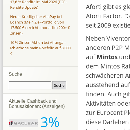
17,6 % Rendite im Mai 2026 (P2P-
Aforti gibt es g
Rendite Update)
Aforti Factor. 
Neuer Kreditgeber AhaPay bei
Loanch (Mein Ziel-Portfolio von
seit 2009 exist
17.500 € erreicht, monatlich 200+ €
Zinsen)
Neben Viventor
16 % Zinsen-Aktion bei Afranga –
anderen P2P Ma
Ich erhöhe mein Portfolio auf 8.000
€
auf
Mintos
und
dem Mintos Rat
schwächeren Anb
Suche
ausstehend auf
finden. Auch g
Aktuelle Cashback und
Aktivitäten ode
Bonusaktionen: (Anzeigen)
zur Eurocent P
3%
diese Darlehen 