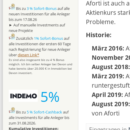
Aforti ist auch 
Bis zu
3 % Sofort-Bonus
auf alle
Aktienkurs star
neuen Investitionen für alle Anleger
bis zum 17.08.26
Probleme.
► Auf manuelle Investments auf
neue Projekte
Historie:
Zusätzlich
1% Sofort-Bonus
auf
alle Investitionen der ersten 60 Tage
März 2016:
Af
nach Registrierung für neue Anleger
über
diesen Link*
November 2
Es sind also insgesamt bis zu 4 % Bonus
möglich. Ich bin selber Anleger bei Devon und
August 2018:
habe bereits über 20.000 € in Immobilien bei
Devon investiert.
März 2019:
Af
runtergestuft
5%
April 2019:
Af
August 2019:
von Aforti
Bis zu
5 % Sofort-Cashback
auf
alle Investments für alle Anleger bis
zum 31.08.2026.
Eingetragen in
Kumulative Investitionen: