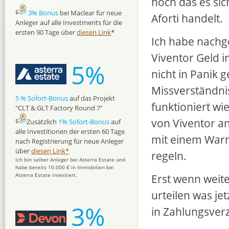
hoch das es sic
3% Bonus
bei Maclear für neue
Aforti handelt.
Anleger auf alle Investments für die
ersten 90 Tage über
diesen Link
*
Ich habe nachg
Viventor Geld in
5%
nicht in Panik 
Missverständni
5 % Sofort-Bonus
auf das Projekt
funktioniert wie
"CLT & GLT Factory Round 7"
von Viventor an
Zusätzlich
1% Sofort-Bonus
auf
alle Investitionen der ersten 60 Tage
mit einem Warnh
nach Registrierung für neue Anleger
über
diesen Link*
regeln.
Ich bin selber Anleger bei Asterra Estate und
habe bereits 10.000 € in Immobilien bei
Erst wenn weit
Asterra Estate investiert.
urteilen was je
3%
in Zahlungsver