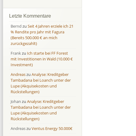
Afranga
Afranga
9,7 %
18,1 %
Bondora
Bondora
18,7 %
8,0 %
Letzte Kommentare
Esketit
Esketit
9,2 %
16,7
Bernd
zu
Seit 4 Jahren erziele ich 21
Finbee
Finbee
43,2%
35,2%
% Rendite pro Jahr mit Fagura
(Bereits 500.000 € an mich
Finbee (CZK)
Finbee (CZK)
0,0 %
0,0 %
zurückgezahlt)
HeavyFinance
HeavyFinance
41,9 %
9,3 %
Frank
zu
Ich starte bei FF Forest
IUVO Group
IUVO Group
-32,2 %
-55,0 %
mit Investitionen in Wald (10.000 €
Lenndy
Lenndy
-314,6 %
146,5 %
Investment)
Mintos
Mintos
107,5 %
13,0 %
Andreas
zu
Analyse: Kreditgeber
Moncera
Moncera
8,0 %
11,1 %
Tambadana bei Loanch unter der
Lupe (Akquisekosten und
Monestro
Monestro
9,1 %
>1000%
Rückstellungen)
Neo Finance
Neo Finance
0,0 %
0,0 %
Johan
zu
Analyse: Kreditgeber
Omaraha
Omaraha
16,4 %
18,0 %
Tambadana bei Loanch unter der
Lupe (Akquisekosten und
Rückstellungen)
Andreas
zu
Ventus Energy 50.000€