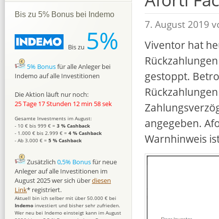
Bis zu 5% Bonus bei Indemo
7. August 2019 
5%
Viventor hat he
Bis zu
Rückzahlungen 
5% Bonus
für alle Anleger bei
gestoppt. Betro
Indemo auf alle Investitionen
Rückzahlungen 
Die Aktion läuft nur noch:
25 Tage 17 Stunden 12 min 57 sek
Zahlungsverzög
Gesamte Investments im August:
angegeben. Afor
- 10 € bis 999 € =
3 % Cashback
- 1.000 € bis 2.999 € =
4 % Cashback
Warnhinweis ist
- Ab 3.000 € =
5 % Cashback
Zusätzlich
0,5% Bonus
für neue
Anleger auf alle Investitionen im
August 2025 wer sich über
diesen
Link
* registriert.
Aktuell bin ich selber mit über 50.000 € bei
Indemo
investiert und bisher sehr zufrieden.
Wer neu bei Indemo einsteigt kann im August