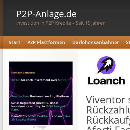
P2P-Anlage.de
Investition in P2P Kredite – Seit 15 Jahren
Start
P2P Plattformen
Darlehensanbahner
S
Viventor 
Rückzahl
Rückkauf
Aforti Fa