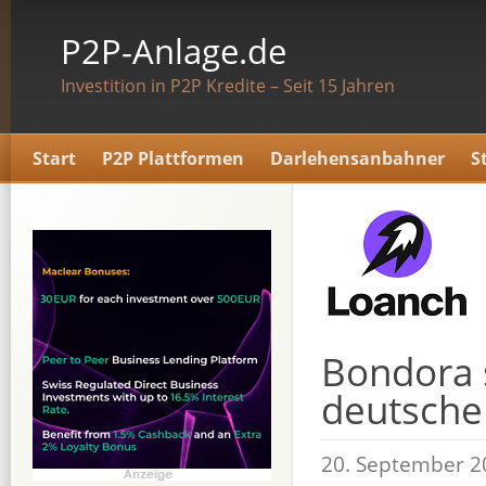
P2P-Anlage.de
Investition in P2P Kredite – Seit 15 Jahren
Start
P2P Plattformen
Darlehensanbahner
S
Bondora 
deutsche
20. September 2