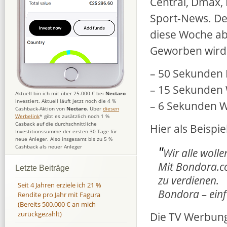
Central, Dmax, 
Sport-News. De
diese Woche ab
Geworben wird 
– 50 Sekunden
– 15 Sekunden
Aktuell bin ich mit über 25.000 € bei
Nectaro
investiert. Aktuell läuft jetzt noch die 4 %
– 6 Sekunden 
Cashback-Aktion von
Nectaro
. Über
diesen
Werbelink
* gibt es zusätzlich noch 1 %
Casback auf die durchschnittliche
Hier als Beispi
Investitionssumme der ersten 30 Tage für
neue Anleger. Also insgesamt bis zu 5 %
"
Cashback als neuer Anleger
Wir alle wolle
Mit Bondora.c
Letzte Beiträge
zu verdienen.
Seit 4 Jahren erziele ich 21 %
Bondora – einf
Rendite pro Jahr mit Fagura
(Bereits 500.000 € an mich
Die TV Werbung
zurückgezahlt)