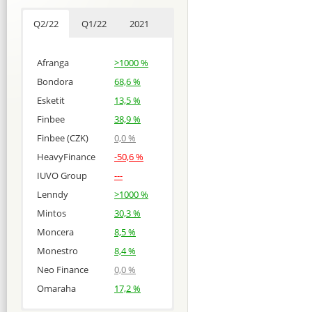
Q2/22
Q1/22
2021
Afranga
>1000 %
Bondora
68,6 %
Esketit
13,5 %
Finbee
38,9 %
Finbee (CZK)
0,0 %
HeavyFinance
-50,6 %
IUVO Group
---
Lenndy
>1000 %
Mintos
30,3 %
Moncera
8,5 %
Monestro
8,4 %
Neo Finance
0,0 %
Omaraha
17,2 %