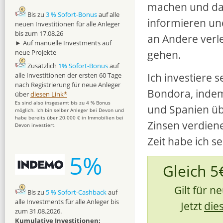
machen und das
Bis zu
3 % Sofort-Bonus
auf alle
informieren un
neuen Investitionen für alle Anleger
bis zum 17.08.26
an Andere verl
► Auf manuelle Investments auf
gehen.
neue Projekte
Zusätzlich
1% Sofort-Bonus
auf
Ich investiere s
alle Investitionen der ersten 60 Tage
nach Registrierung für neue Anleger
Bondora, indem 
über
diesen Link*
Es sind also insgesamt bis zu 4 % Bonus
und Spanien üb
möglich. Ich bin selber Anleger bei Devon und
habe bereits über 20.000 € in Immobilien bei
Zinsen verdien
Devon investiert.
Zeit habe ich s
5%
Gleich 5
Gilt für 
Bis zu
5 % Sofort-Cashback
auf
alle Investments für alle Anleger bis
Jetzt
die
zum 31.08.2026.
Kumulative Investitionen: