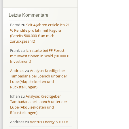
Afranga
Afranga
9,7 %
18,1 %
Bondora
Bondora
18,7 %
8,0 %
Letzte Kommentare
Esketit
Esketit
9,2 %
16,7
Bernd
zu
Seit 4 Jahren erziele ich 21
Finbee
Finbee
43,2%
35,2%
% Rendite pro Jahr mit Fagura
(Bereits 500.000 € an mich
Finbee (CZK)
Finbee (CZK)
0,0 %
0,0 %
zurückgezahlt)
HeavyFinance
HeavyFinance
41,9 %
9,3 %
Frank
zu
Ich starte bei FF Forest
IUVO Group
IUVO Group
-32,2 %
-55,0 %
mit Investitionen in Wald (10.000 €
Lenndy
Lenndy
-314,6 %
146,5 %
Investment)
Mintos
Mintos
107,5 %
13,0 %
Andreas
zu
Analyse: Kreditgeber
Moncera
Moncera
8,0 %
11,1 %
Tambadana bei Loanch unter der
Lupe (Akquisekosten und
Monestro
Monestro
9,1 %
>1000%
Rückstellungen)
Neo Finance
Neo Finance
0,0 %
0,0 %
Johan
zu
Analyse: Kreditgeber
Omaraha
Omaraha
16,4 %
18,0 %
Tambadana bei Loanch unter der
Lupe (Akquisekosten und
Rückstellungen)
Andreas
zu
Ventus Energy 50.000€