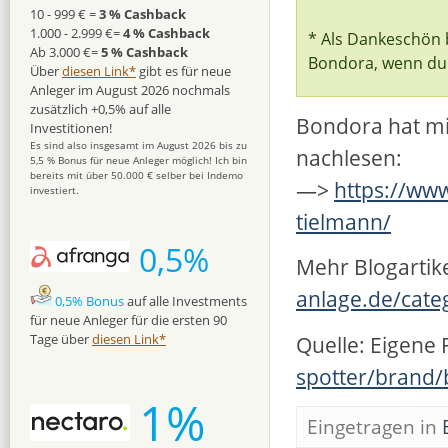
10 - 999 € =
3 % Cashback
1.000 - 2.999 €=
4 % Cashback
* Als Dankeschön 
Ab 3.000 €=
5 % Cashback
Bondora, wenn du d
Über
diesen Link*
gibt es für neue
Anleger im August 2026 nochmals
zusätzlich +0,5% auf alle
Bondora hat mi
Investitionen!
Es sind also insgesamt im August 2026 bis zu
nachlesen:
5,5 % Bonus für neue Anleger möglich! Ich bin
bereits mit über 50.000 € selber bei Indemo
—>
https://ww
investiert.
tielmann/
0,5%
Mehr Blogartike
anlage.de/cate
0,5% Bonus
auf alle Investments
für neue Anleger für die ersten 90
Quelle: Eigene
Tage über
diesen Link*
spotter/brand
1%
Eingetragen in