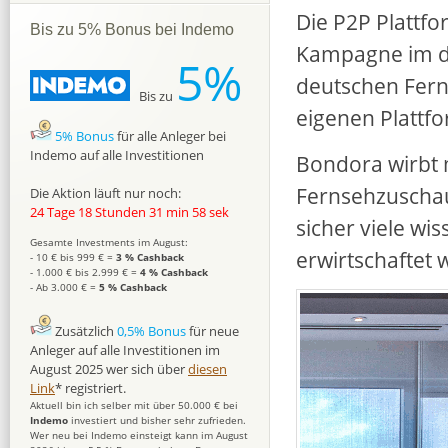
Die P2P Plattf
Bis zu 5% Bonus bei Indemo
Kampagne im de
5%
deutschen Fern
Bis zu
eigenen Plattf
5% Bonus
für alle Anleger bei
Indemo auf alle Investitionen
Bondora wirbt 
Fernsehzuschau
Die Aktion läuft nur noch:
24 Tage 18 Stunden 31 min 56 sek
sicher viele wi
Gesamte Investments im August:
erwirtschaftet 
- 10 € bis 999 € =
3 % Cashback
- 1.000 € bis 2.999 € =
4 % Cashback
- Ab 3.000 € =
5 % Cashback
Zusätzlich
0,5% Bonus
für neue
Anleger auf alle Investitionen im
August 2025 wer sich über
diesen
Link
* registriert.
Aktuell bin ich selber mit über 50.000 € bei
Indemo
investiert und bisher sehr zufrieden.
Wer neu bei Indemo einsteigt kann im August