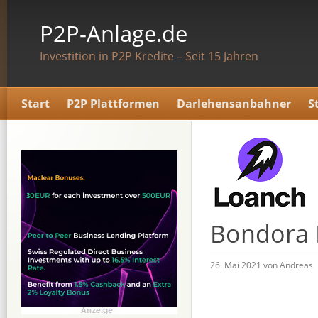
P2P-Anlage.de
Investition in P2P Kredite – Seit 15 Jahren
Start
P2P Plattformen
Darlehensanbahner
S
Bondora 
26. Mai 2021 von Andreas