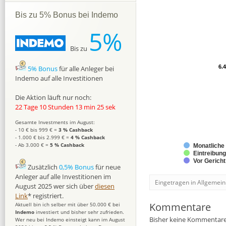
Bis zu 5% Bonus bei Indemo
5%
Bis zu
6.
6.
5% Bonus
für alle Anleger bei
Indemo auf alle Investitionen
Die Aktion läuft nur noch:
22 Tage 10 Stunden 13 min 24 sek
Gesamte Investments im August:
- 10 € bis 999 € =
3 % Cashback
- 1.000 € bis 2.999 € =
4 % Cashback
- Ab 3.000 € =
5 % Cashback
Monatliche
Eintreibun
Vor Gerich
Zusätzlich
0,5% Bonus
für neue
Anleger auf alle Investitionen im
Eingetragen in Allgemein
August 2025 wer sich über
diesen
Link
* registriert.
Kommentare
Aktuell bin ich selber mit über 50.000 € bei
Indemo
investiert und bisher sehr zufrieden.
Bisher keine Kommentare
Wer neu bei Indemo einsteigt kann im August