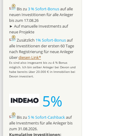
Bis zu
3 % Sofort-Bonus
auf alle
neuen Investitionen für alle Anleger
bis zum 17.08.26
► Auf manuelle Investments auf
neue Projekte
Zusätzlich
1% Sofort-Bonus
auf
alle Investitionen der ersten 60 Tage
nach Registrierung für neue Anleger
über
diesen Link*
Es sind also insgesamt bis zu 4 % Bonus
möglich. Ich bin selber Anleger bei Devon und
habe bereits über 20.000 € in Immobilien bei
Devon investiert.
5%
Bis zu
5 % Sofort-Cashback
auf
alle Investments für alle Anleger bis
zum 31.08.2026.
Kumulative Investitionen: