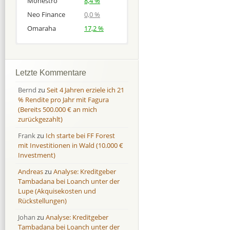
Monestro
8,4 %
Neo Finance
0,0 %
Omaraha
17,2 %
Afranga
Afranga
9,7 %
18,1 %
Bondora
Bondora
18,7 %
8,0 %
Letzte Kommentare
Esketit
Esketit
9,2 %
16,7
Bernd
zu
Seit 4 Jahren erziele ich 21
Finbee
Finbee
43,2%
35,2%
% Rendite pro Jahr mit Fagura
(Bereits 500.000 € an mich
Finbee (CZK)
Finbee (CZK)
0,0 %
0,0 %
zurückgezahlt)
HeavyFinance
HeavyFinance
41,9 %
9,3 %
Frank
zu
Ich starte bei FF Forest
IUVO Group
IUVO Group
-32,2 %
-55,0 %
mit Investitionen in Wald (10.000 €
Lenndy
Lenndy
-314,6 %
146,5 %
Investment)
Mintos
Mintos
107,5 %
13,0 %
Andreas
zu
Analyse: Kreditgeber
Moncera
Moncera
8,0 %
11,1 %
Tambadana bei Loanch unter der
Lupe (Akquisekosten und
Monestro
Monestro
9,1 %
>1000%
Rückstellungen)
Neo Finance
Neo Finance
0,0 %
0,0 %
Johan
zu
Analyse: Kreditgeber
Omaraha
Omaraha
16,4 %
18,0 %
Tambadana bei Loanch unter der