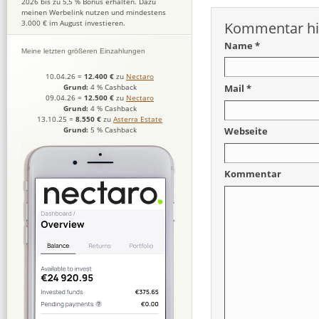
2026 bis zu 5,5 % Bonus erhalten. Dazu
meinen Werbelink nutzen und mindestens
3.000 € im August investieren.
Kommentar hi
Name *
Meine letzten größeren Einzahlungen
10.04.26
=
12.400 €
zu
Nectaro
Mail *
Grund:
4 % Cashback
09.04.26
=
12.500 €
zu
Nectaro
Grund:
4 % Cashback
13.10.25
=
8.550 €
zu
Asterra Estate
Grund:
5 % Cashback
Webseite
Kommentar