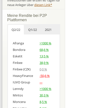
Investitionen der ersten 90 Tagen für
neue Anleger über
diesen Link*
Meine Rendite bei P2P
Plattformen
Q2/22
Q1/22
2021
Afranga
>1000 %
Bondora
68,6 %
Esketit
13,5 %
Finbee
38,9 %
Finbee (CZK)
0,0 %
HeavyFinance
-50,6 %
IUVO Group
---
Lenndy
>1000 %
Mintos
30,3 %
Moncera
8,5 %