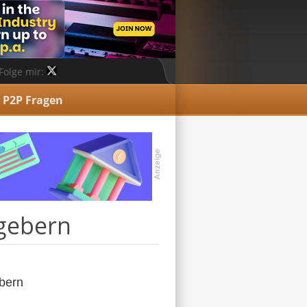
Folge mir:
P2P Fragen
tgebern
ebern