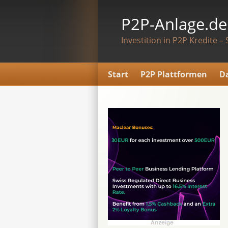
P2P-Anlage.de
Investition in P2P Kredite – 
Start
P2P Plattformen
D