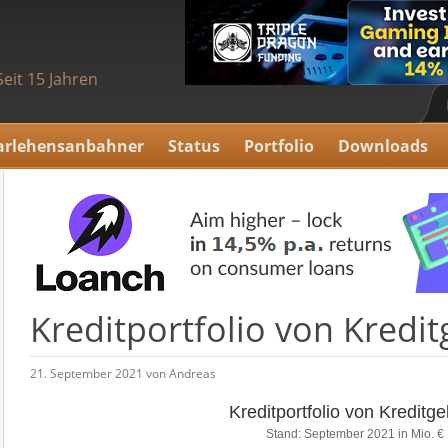
Seit 15 Jahren
arlehensanbahner
Status
Portfolio
Downloads
Kreditportfolio von Kredi
21. September 2021 von Andreas
Kreditportfolio von Kreditg
Stand: September 2021 in Mio. €