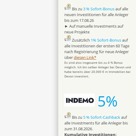
Bis zu
3 % Sofort-Bonus
auf alle
neuen Investitionen für alle Anleger
bis zum 17.08.26
► Auf manuelle Investments auf
neue Projekte
Zusätzlich
1% Sofort-Bonus
auf
alle Investitionen der ersten 60 Tage
nach Registrierung für neue Anleger
über
diesen Link*
Es sind also insgesamt bis zu 4 % Bonus
möglich. Ich bin selber Anleger bei Devon und
habe bereits über 20.000 € in Immobilien bei
Devon investiert.
5%
Bis zu
5 % Sofort-Cashback
auf
alle Investments für alle Anleger bis
zum 31.08.2026.
Kumulative Investitionen: