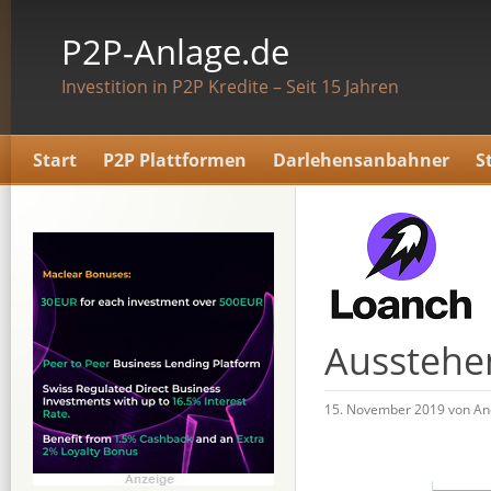
P2P-Anlage.de
Investition in P2P Kredite – Seit 15 Jahren
Start
P2P Plattformen
Darlehensanbahner
S
Ausstehe
15. November 2019 von An