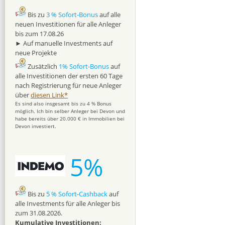
Bis zu
3 % Sofort-Bonus
auf alle
neuen Investitionen für alle Anleger
bis zum 17.08.26
► Auf manuelle Investments auf
neue Projekte
Zusätzlich
1% Sofort-Bonus
auf
alle Investitionen der ersten 60 Tage
nach Registrierung für neue Anleger
über
diesen Link*
Es sind also insgesamt bis zu 4 % Bonus
möglich. Ich bin selber Anleger bei Devon und
habe bereits über 20.000 € in Immobilien bei
Devon investiert.
5%
Bis zu
5 % Sofort-Cashback
auf
alle Investments für alle Anleger bis
zum 31.08.2026.
Kumulative Investitionen: