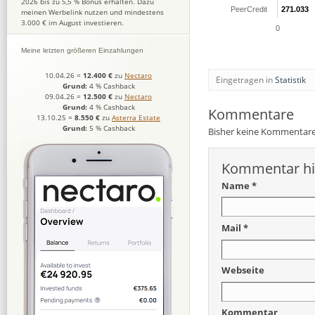
2026 bis zu 5,5 % Bonus erhalten. Dazu
PeerCredit
271.033
271.033
meinen Werbelink nutzen und mindestens
3.000 € im August investieren.
0
Meine letzten größeren Einzahlungen
10.04.26
=
12.400 €
zu
Nectaro
Eingetragen in
Statistik
Grund:
4 % Cashback
09.04.26
=
12.500 €
zu
Nectaro
Grund:
4 % Cashback
Kommentare
13.10.25
=
8.550 €
zu
Asterra Estate
Grund:
5 % Cashback
Bisher keine Kommentare
Kommentar hi
Name *
Mail *
Webseite
Kommentar