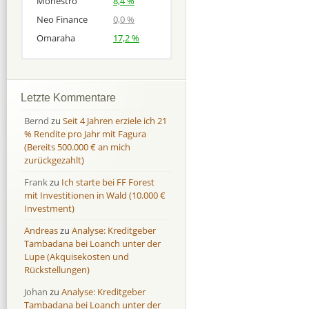
Monestro
8,4 %
Neo Finance
0,0 %
Omaraha
17,2 %
Afranga
Afranga
9,7 %
18,1 %
Bondora
Bondora
18,7 %
8,0 %
Letzte Kommentare
Esketit
Esketit
9,2 %
16,7
Bernd
zu
Seit 4 Jahren erziele ich 21
Finbee
Finbee
43,2%
35,2%
% Rendite pro Jahr mit Fagura
(Bereits 500.000 € an mich
Finbee (CZK)
Finbee (CZK)
0,0 %
0,0 %
zurückgezahlt)
HeavyFinance
HeavyFinance
41,9 %
9,3 %
Frank
zu
Ich starte bei FF Forest
IUVO Group
IUVO Group
-32,2 %
-55,0 %
mit Investitionen in Wald (10.000 €
Lenndy
Lenndy
-314,6 %
146,5 %
Investment)
Mintos
Mintos
107,5 %
13,0 %
Andreas
zu
Analyse: Kreditgeber
Moncera
Moncera
8,0 %
11,1 %
Tambadana bei Loanch unter der
Lupe (Akquisekosten und
Monestro
Monestro
9,1 %
>1000%
Rückstellungen)
Neo Finance
Neo Finance
0,0 %
0,0 %
Johan
zu
Analyse: Kreditgeber
Omaraha
Omaraha
16,4 %
18,0 %
Tambadana bei Loanch unter der