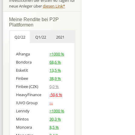
Investitionen der ersten 90 Tagen für
neue Anleger über
diesen Link*
Meine Rendite bei P2P
Plattformen
Q2/22
Q1/22
2021
Afranga
>1000 %
Bondora
68,6 %
Esketit
13,5 %
Finbee
38,9 %
Finbee (CZK)
0,0 %
HeavyFinance
-50,6 %
IUVO Group
---
Lenndy
>1000 %
Mintos
30,3 %
Moncera
8,5 %