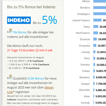
Mintos
Bis zu 5% Bonus bei Indemo
Bondora
5%
Estateguru
Linked Finance
45
45
Bis zu
Twino
26.68
26.68
5% Bonus
für alle Anleger bei
NeoFinance
26.43
26.43
Indemo auf alle Investitionen
Enviesto
19.000
19.000
Die Aktion läuft nur noch:
Omaraha
16.967
16.967
21 Tage 13 Stunden 22 min 5 sek
Lenndy
11.943.
11.943.
Gesamte Investments im August:
Savy
10.855.
10.855.
- 10 € bis 999 € =
3 % Cashback
- 1.000 € bis 2.999 € =
4 % Cashback
Viventor
10.500.
10.500.
- Ab 3.000 € =
5 % Cashback
Finbee
9.693.7
9.693.7
Bondster
8.000.0
8.000.0
Zusätzlich
0,5% Bonus
für neue
Anleger auf alle Investitionen im
Swaper
7.700.0
7.700.0
August 2025 wer sich über
diesen
Zltymelon
5.881.05
5.881.05
Link
* registriert.
Aktuell bin ich selber mit über 50.000 € bei
Klear
5.003.05
5.003.05
Indemo
investiert und bisher sehr zufrieden.
Wer neu bei Indemo einsteigt kann im August
Investly
3.544.16
3.544.16