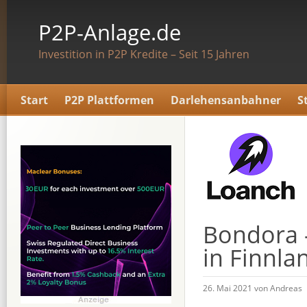
P2P-Anlage.de
Investition in P2P Kredite – Seit 15 Jahren
Start
P2P Plattformen
Darlehensanbahner
S
Bondora 
in Finnla
26. Mai 2021 von Andreas