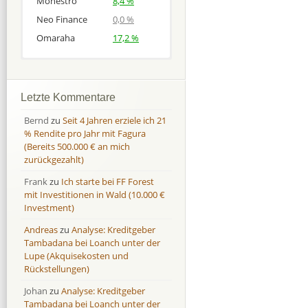
Monestro
8,4 %
Neo Finance
0,0 %
Omaraha
17,2 %
Afranga
Afranga
9,7 %
18,1 %
Bondora
Bondora
18,7 %
8,0 %
Letzte Kommentare
Esketit
Esketit
9,2 %
16,7
Bernd
zu
Seit 4 Jahren erziele ich 21
Finbee
Finbee
43,2%
35,2%
% Rendite pro Jahr mit Fagura
(Bereits 500.000 € an mich
Finbee (CZK)
Finbee (CZK)
0,0 %
0,0 %
zurückgezahlt)
HeavyFinance
HeavyFinance
41,9 %
9,3 %
Frank
zu
Ich starte bei FF Forest
IUVO Group
IUVO Group
-32,2 %
-55,0 %
mit Investitionen in Wald (10.000 €
Lenndy
Lenndy
-314,6 %
146,5 %
Investment)
Mintos
Mintos
107,5 %
13,0 %
Andreas
zu
Analyse: Kreditgeber
Moncera
Moncera
8,0 %
11,1 %
Tambadana bei Loanch unter der
Lupe (Akquisekosten und
Monestro
Monestro
9,1 %
>1000%
Rückstellungen)
Neo Finance
Neo Finance
0,0 %
0,0 %
Johan
zu
Analyse: Kreditgeber
Omaraha
Omaraha
16,4 %
18,0 %
Tambadana bei Loanch unter der