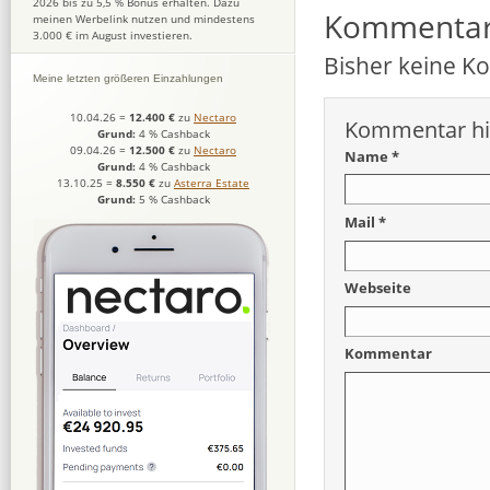
2026 bis zu 5,5 % Bonus erhalten. Dazu
Kommenta
meinen Werbelink nutzen und mindestens
3.000 € im August investieren.
Bisher keine 
Meine letzten größeren Einzahlungen
10.04.26
=
12.400 €
zu
Nectaro
Kommentar hi
Grund:
4 % Cashback
09.04.26
=
12.500 €
zu
Nectaro
Name *
Grund:
4 % Cashback
13.10.25
=
8.550 €
zu
Asterra Estate
Grund:
5 % Cashback
Mail *
Webseite
Kommentar