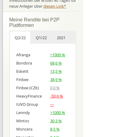
Investitionen der ersten 90 Tagen für
neue Anleger über
diesen Link*
Meine Rendite bei P2P
Plattformen
Q2/22
Q1/22
2021
Afranga
>1000 %
Bondora
68,6 %
Esketit
13,5 %
Finbee
38,9 %
Finbee (CZK)
0,0 %
HeavyFinance
-50,6 %
IUVO Group
---
Lenndy
>1000 %
Mintos
30,3 %
Moncera
8,5 %