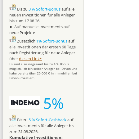
Bis zu
3 % Sofort-Bonus
auf alle
neuen Investitionen für alle Anleger
bis zum 17.08.26
► Auf manuelle Investments auf
neue Projekte
Zusätzlich
1% Sofort-Bonus
auf
alle Investitionen der ersten 60 Tage
nach Registrierung für neue Anleger
über
diesen Link*
Es sind also insgesamt bis zu 4 % Bonus
möglich. Ich bin selber Anleger bei Devon und
habe bereits über 20.000 € in Immobilien bei
Devon investiert.
5%
Bis zu
5 % Sofort-Cashback
auf
alle Investments für alle Anleger bis
zum 31.08.2026.
Kumulative Investitionen: