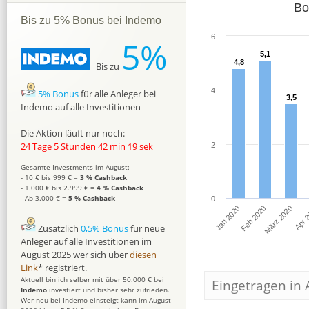
Bo
Bis zu 5% Bonus bei Indemo
6
5%
5,1
5,1
4,8
4,8
Bis zu
4
5% Bonus
für alle Anleger bei
3,5
3,5
Indemo auf alle Investitionen
Die Aktion läuft nur noch:
24 Tage 5 Stunden 42 min 18 sek
2
Gesamte Investments im August:
- 10 € bis 999 € =
3 % Cashback
- 1.000 € bis 2.999 € =
4 % Cashback
- Ab 3.000 € =
5 % Cashback
0
Jan 2020
Feb 2020
März 2020
Apr 
Zusätzlich
0,5% Bonus
für neue
Anleger auf alle Investitionen im
August 2025 wer sich über
diesen
Link
* registriert.
Aktuell bin ich selber mit über 50.000 € bei
Eingetragen in 
Indemo
investiert und bisher sehr zufrieden.
Wer neu bei Indemo einsteigt kann im August