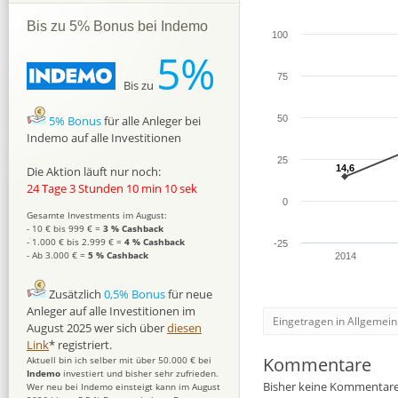
Bis zu 5% Bonus bei Indemo
100
5%
75
Bis zu
5% Bonus
für alle Anleger bei
50
Indemo auf alle Investitionen
25
14,6
14,6
Die Aktion läuft nur noch:
24 Tage 3 Stunden 10 min 9 sek
0
Gesamte Investments im August:
- 10 € bis 999 € =
3 % Cashback
- 1.000 € bis 2.999 € =
4 % Cashback
-25
- Ab 3.000 € =
5 % Cashback
2014
Zusätzlich
0,5% Bonus
für neue
Anleger auf alle Investitionen im
Eingetragen in Allgemein
August 2025 wer sich über
diesen
Link
* registriert.
Kommentare
Aktuell bin ich selber mit über 50.000 € bei
Indemo
investiert und bisher sehr zufrieden.
Bisher keine Kommentare
Wer neu bei Indemo einsteigt kann im August