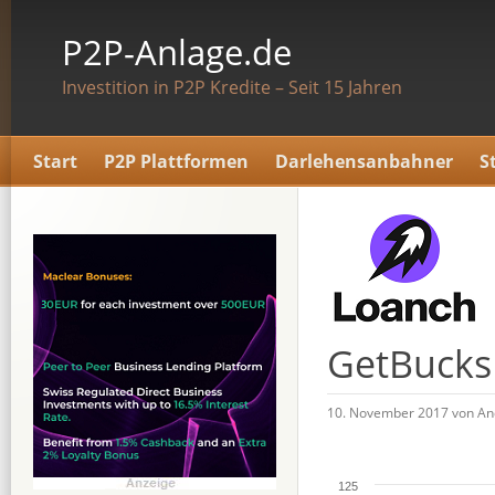
P2P-Anlage.de
Investition in P2P Kredite – Seit 15 Jahren
Start
P2P Plattformen
Darlehensanbahner
S
GetBucks
10. November 2017 von An
125