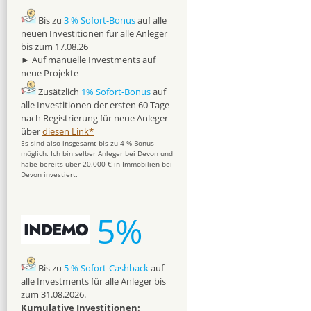
Bis zu
3 % Sofort-Bonus
auf alle
neuen Investitionen für alle Anleger
bis zum 17.08.26
► Auf manuelle Investments auf
neue Projekte
Zusätzlich
1% Sofort-Bonus
auf
alle Investitionen der ersten 60 Tage
nach Registrierung für neue Anleger
über
diesen Link*
Es sind also insgesamt bis zu 4 % Bonus
möglich. Ich bin selber Anleger bei Devon und
habe bereits über 20.000 € in Immobilien bei
Devon investiert.
5%
Bis zu
5 % Sofort-Cashback
auf
alle Investments für alle Anleger bis
zum 31.08.2026.
Kumulative Investitionen: