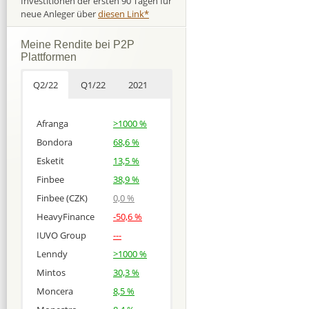
Investitionen der ersten 90 Tagen für
neue Anleger über
diesen Link*
Meine Rendite bei P2P
Plattformen
Q2/22
Q1/22
2021
Afranga
>1000 %
Bondora
68,6 %
Esketit
13,5 %
Finbee
38,9 %
Finbee (CZK)
0,0 %
HeavyFinance
-50,6 %
IUVO Group
---
Lenndy
>1000 %
Mintos
30,3 %
Moncera
8,5 %