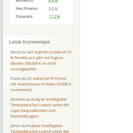
Monestro
8,4 %
Neo Finance
0,0 %
Omaraha
17,2 %
Afranga
Afranga
9,7 %
18,1 %
Bondora
Bondora
18,7 %
8,0 %
Letzte Kommentare
Esketit
Esketit
9,2 %
16,7
Bernd
zu
Seit 4 Jahren erziele ich 21
Finbee
Finbee
43,2%
35,2%
% Rendite pro Jahr mit Fagura
(Bereits 500.000 € an mich
Finbee (CZK)
Finbee (CZK)
0,0 %
0,0 %
zurückgezahlt)
HeavyFinance
HeavyFinance
41,9 %
9,3 %
Frank
zu
Ich starte bei FF Forest
IUVO Group
IUVO Group
-32,2 %
-55,0 %
mit Investitionen in Wald (10.000 €
Lenndy
Lenndy
-314,6 %
146,5 %
Investment)
Mintos
Mintos
107,5 %
13,0 %
Andreas
zu
Analyse: Kreditgeber
Moncera
Moncera
8,0 %
11,1 %
Tambadana bei Loanch unter der
Lupe (Akquisekosten und
Monestro
Monestro
9,1 %
>1000%
Rückstellungen)
Neo Finance
Neo Finance
0,0 %
0,0 %
Johan
zu
Analyse: Kreditgeber
Omaraha
Omaraha
16,4 %
18,0 %
Tambadana bei Loanch unter der