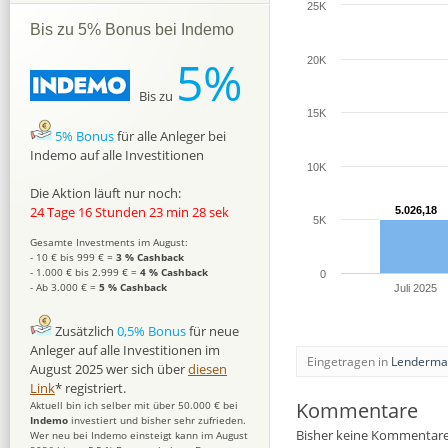
25K
Bis zu 5% Bonus bei Indemo
5%
20K
Bis zu
15K
5% Bonus
für alle Anleger bei
Indemo auf alle Investitionen
10K
Die Aktion läuft nur noch:
24 Tage 16 Stunden 23 min 27 sek
5.026,18
5.026,18
5K
Gesamte Investments im August:
- 10 € bis 999 € =
3 % Cashback
- 1.000 € bis 2.999 € =
4 % Cashback
0
- Ab 3.000 € =
5 % Cashback
Juli 2025
Zusätzlich
0,5% Bonus
für neue
Anleger auf alle Investitionen im
Eingetragen in
Lenderma
August 2025 wer sich über
diesen
Link
* registriert.
Kommentare
Aktuell bin ich selber mit über 50.000 € bei
Indemo
investiert und bisher sehr zufrieden.
Bisher keine Kommentare
Wer neu bei Indemo einsteigt kann im August