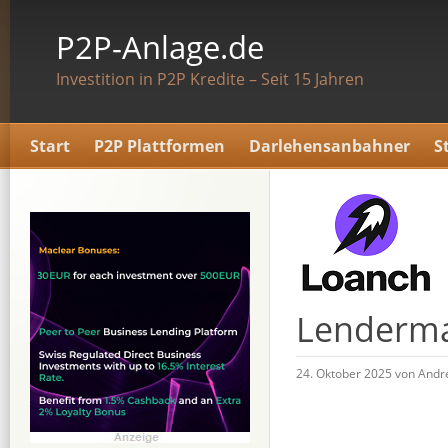
P2P-Anlage.de
Investition in P2P Kredite – Seit 15 Jahren
Start
P2P Plattformen
Darlehensanbahner
S
Lendermar
24. Oktober 2025 von Andr