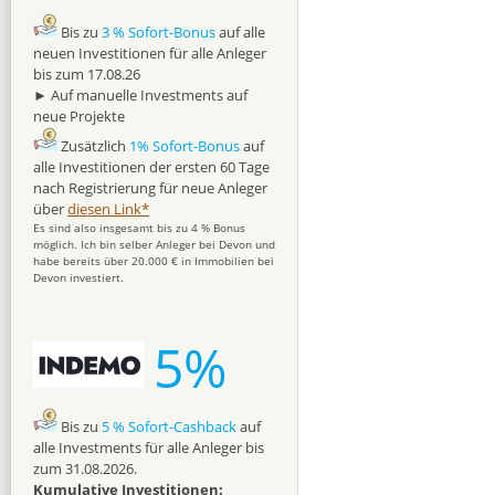
Bis zu
3 % Sofort-Bonus
auf alle
neuen Investitionen für alle Anleger
bis zum 17.08.26
► Auf manuelle Investments auf
neue Projekte
Zusätzlich
1% Sofort-Bonus
auf
alle Investitionen der ersten 60 Tage
nach Registrierung für neue Anleger
über
diesen Link*
Es sind also insgesamt bis zu 4 % Bonus
möglich. Ich bin selber Anleger bei Devon und
habe bereits über 20.000 € in Immobilien bei
Devon investiert.
5%
Bis zu
5 % Sofort-Cashback
auf
alle Investments für alle Anleger bis
zum 31.08.2026.
Kumulative Investitionen: