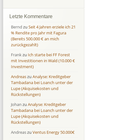
Afranga
Afranga
9,7 %
18,1 %
Bondora
Bondora
18,7 %
8,0 %
Letzte Kommentare
Esketit
Esketit
9,2 %
16,7
Bernd
zu
Seit 4 Jahren erziele ich 21
Finbee
Finbee
43,2%
35,2%
% Rendite pro Jahr mit Fagura
(Bereits 500.000 € an mich
Finbee (CZK)
Finbee (CZK)
0,0 %
0,0 %
zurückgezahlt)
HeavyFinance
HeavyFinance
41,9 %
9,3 %
Frank
zu
Ich starte bei FF Forest
IUVO Group
IUVO Group
-32,2 %
-55,0 %
mit Investitionen in Wald (10.000 €
Lenndy
Lenndy
-314,6 %
146,5 %
Investment)
Mintos
Mintos
107,5 %
13,0 %
Andreas
zu
Analyse: Kreditgeber
Moncera
Moncera
8,0 %
11,1 %
Tambadana bei Loanch unter der
Lupe (Akquisekosten und
Monestro
Monestro
9,1 %
>1000%
Rückstellungen)
Neo Finance
Neo Finance
0,0 %
0,0 %
Johan
zu
Analyse: Kreditgeber
Omaraha
Omaraha
16,4 %
18,0 %
Tambadana bei Loanch unter der
Lupe (Akquisekosten und
Rückstellungen)
Andreas
zu
Ventus Energy 50.000€