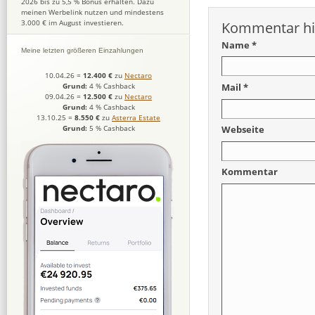
2026 bis zu 5,5 % Bonus erhalten. Dazu
meinen Werbelink nutzen und mindestens
3.000 € im August investieren.
Kommentar hi
Name *
Meine letzten größeren Einzahlungen
10.04.26
=
12.400 €
zu
Nectaro
Mail *
Grund:
4 % Cashback
09.04.26
=
12.500 €
zu
Nectaro
Grund:
4 % Cashback
13.10.25
=
8.550 €
zu
Asterra Estate
Grund:
5 % Cashback
Webseite
Kommentar