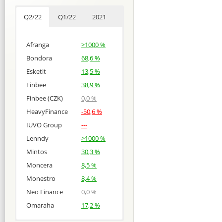
Q2/22
Q1/22
2021
Afranga
>1000 %
Bondora
68,6 %
Esketit
13,5 %
Finbee
38,9 %
Finbee (CZK)
0,0 %
HeavyFinance
-50,6 %
IUVO Group
---
Lenndy
>1000 %
Mintos
30,3 %
Moncera
8,5 %
Monestro
8,4 %
Neo Finance
0,0 %
Omaraha
17,2 %