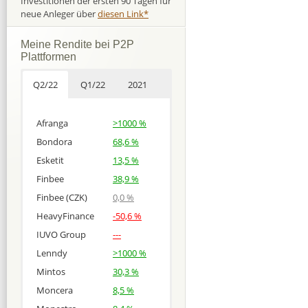
Investitionen der ersten 90 Tagen für
neue Anleger über
diesen Link*
Meine Rendite bei P2P
Plattformen
Q2/22
Q1/22
2021
Afranga
>1000 %
Bondora
68,6 %
Esketit
13,5 %
Finbee
38,9 %
Finbee (CZK)
0,0 %
HeavyFinance
-50,6 %
IUVO Group
---
Lenndy
>1000 %
Mintos
30,3 %
Moncera
8,5 %