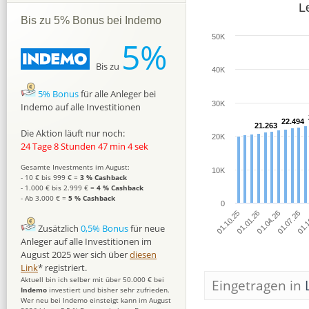
L
Bis zu 5% Bonus bei Indemo
50K
5%
Bis zu
40K
5% Bonus
für alle Anleger bei
30K
Indemo auf alle Investitionen
22.494
22.494
21.263
21.263
Die Aktion läuft nur noch:
20K
24 Tage 8 Stunden 47 min 3 sek
Gesamte Investments im August:
10K
- 10 € bis 999 € =
3 % Cashback
- 1.000 € bis 2.999 € =
4 % Cashback
- Ab 3.000 € =
5 % Cashback
0
01.10.25
01.1
01.07.26
01.04.26
01.01.26
Zusätzlich
0,5% Bonus
für neue
Anleger auf alle Investitionen im
August 2025 wer sich über
diesen
Link
* registriert.
Aktuell bin ich selber mit über 50.000 € bei
Eingetragen in
Indemo
investiert und bisher sehr zufrieden.
Wer neu bei Indemo einsteigt kann im August