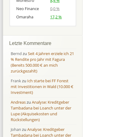
Monestro
8,4 %
Neo Finance
0,0 %
Omaraha
17,2 %
Afranga
Afranga
9,7 %
18,1 %
Bondora
Bondora
18,7 %
8,0 %
Letzte Kommentare
Esketit
Esketit
9,2 %
16,7
Bernd
zu
Seit 4 Jahren erziele ich 21
Finbee
Finbee
43,2%
35,2%
% Rendite pro Jahr mit Fagura
(Bereits 500.000 € an mich
Finbee (CZK)
Finbee (CZK)
0,0 %
0,0 %
zurückgezahlt)
HeavyFinance
HeavyFinance
41,9 %
9,3 %
Frank
zu
Ich starte bei FF Forest
IUVO Group
IUVO Group
-32,2 %
-55,0 %
mit Investitionen in Wald (10.000 €
Lenndy
Lenndy
-314,6 %
146,5 %
Investment)
Mintos
Mintos
107,5 %
13,0 %
Andreas
zu
Analyse: Kreditgeber
Moncera
Moncera
8,0 %
11,1 %
Tambadana bei Loanch unter der
Lupe (Akquisekosten und
Monestro
Monestro
9,1 %
>1000%
Rückstellungen)
Neo Finance
Neo Finance
0,0 %
0,0 %
Johan
zu
Analyse: Kreditgeber
Omaraha
Omaraha
16,4 %
18,0 %
Tambadana bei Loanch unter der