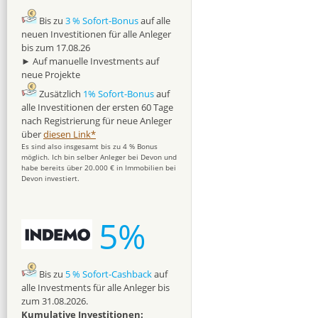
Bis zu
3 % Sofort-Bonus
auf alle
neuen Investitionen für alle Anleger
bis zum 17.08.26
► Auf manuelle Investments auf
neue Projekte
Zusätzlich
1% Sofort-Bonus
auf
alle Investitionen der ersten 60 Tage
nach Registrierung für neue Anleger
über
diesen Link*
Es sind also insgesamt bis zu 4 % Bonus
möglich. Ich bin selber Anleger bei Devon und
habe bereits über 20.000 € in Immobilien bei
Devon investiert.
5%
Bis zu
5 % Sofort-Cashback
auf
alle Investments für alle Anleger bis
zum 31.08.2026.
Kumulative Investitionen: