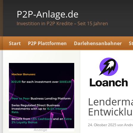
P2P-Anlage.de
Investition in P2P Kredite – Seit 15 Jahren
Start
P2P Plattformen
Darlehensanbahner
S
Lendermar
Entwickl
24. Oktober 2025 von Andr