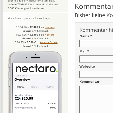
2026 bis zu 5,5 % Bonus erhalten. Dazu
Kommenta
meinen Werbelink nutzen und mindestens
3.000 € im August investieren.
Bisher keine 
Meine letzten größeren Einzahlungen
10.04.26
=
12.400 €
zu
Nectaro
Kommentar hi
Grund:
4 % Cashback
09.04.26
=
12.500 €
zu
Nectaro
Name *
Grund:
4 % Cashback
13.10.25
=
8.550 €
zu
Asterra Estate
Grund:
5 % Cashback
Mail *
Webseite
Kommentar