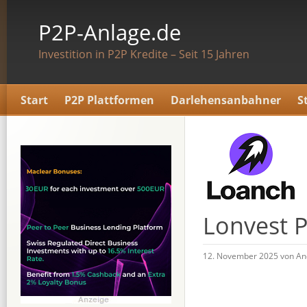
P2P-Anlage.de
Investition in P2P Kredite – Seit 15 Jahren
Start
P2P Plattformen
Darlehensanbahner
S
Lonvest P
12. November 2025 von An