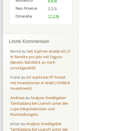
Monestro
8,4 %
Neo Finance
0,0 %
Omaraha
17,2 %
Afranga
Afranga
9,7 %
18,1 %
Bondora
Bondora
18,7 %
8,0 %
Letzte Kommentare
Esketit
Esketit
9,2 %
16,7
Bernd
zu
Seit 4 Jahren erziele ich 21
Finbee
Finbee
43,2%
35,2%
% Rendite pro Jahr mit Fagura
(Bereits 500.000 € an mich
Finbee (CZK)
Finbee (CZK)
0,0 %
0,0 %
zurückgezahlt)
HeavyFinance
HeavyFinance
41,9 %
9,3 %
Frank
zu
Ich starte bei FF Forest
IUVO Group
IUVO Group
-32,2 %
-55,0 %
mit Investitionen in Wald (10.000 €
Lenndy
Lenndy
-314,6 %
146,5 %
Investment)
Mintos
Mintos
107,5 %
13,0 %
Andreas
zu
Analyse: Kreditgeber
Moncera
Moncera
8,0 %
11,1 %
Tambadana bei Loanch unter der
Lupe (Akquisekosten und
Monestro
Monestro
9,1 %
>1000%
Rückstellungen)
Neo Finance
Neo Finance
0,0 %
0,0 %
Johan
zu
Analyse: Kreditgeber
Omaraha
Omaraha
16,4 %
18,0 %
Tambadana bei Loanch unter der