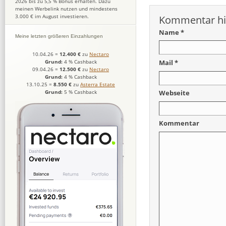
2026 bis zu 5,5 % Bonus erhalten. Dazu
meinen Werbelink nutzen und mindestens
3.000 € im August investieren.
Kommentar hi
Name *
Meine letzten größeren Einzahlungen
10.04.26
=
12.400 €
zu
Nectaro
Mail *
Grund:
4 % Cashback
09.04.26
=
12.500 €
zu
Nectaro
Grund:
4 % Cashback
13.10.25
=
8.550 €
zu
Asterra Estate
Grund:
5 % Cashback
Webseite
Kommentar