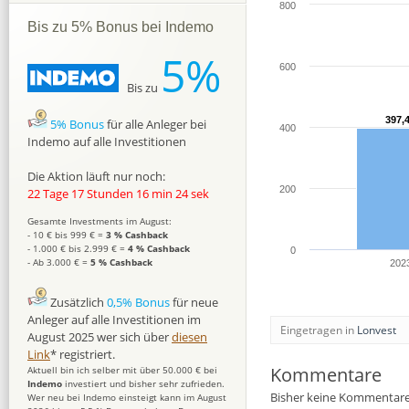
800
Bis zu 5% Bonus bei Indemo
5%
600
Bis zu
397,
397,
5% Bonus
für alle Anleger bei
400
Indemo auf alle Investitionen
Die Aktion läuft nur noch:
200
22 Tage 17 Stunden 16 min 23 sek
Gesamte Investments im August:
- 10 € bis 999 € =
3 % Cashback
- 1.000 € bis 2.999 € =
4 % Cashback
0
- Ab 3.000 € =
5 % Cashback
202
Zusätzlich
0,5% Bonus
für neue
Anleger auf alle Investitionen im
Eingetragen in
Lonvest
August 2025 wer sich über
diesen
Link
* registriert.
Kommentare
Aktuell bin ich selber mit über 50.000 € bei
Indemo
investiert und bisher sehr zufrieden.
Bisher keine Kommentare
Wer neu bei Indemo einsteigt kann im August