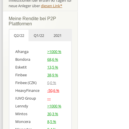
Investitionen der ersten 90 Tagen für
neue Anleger über
diesen Link*
Meine Rendite bei P2P
Plattformen
Q2/22
Q1/22
2021
Afranga
>1000 %
Bondora
68,6 %
Esketit
13,5 %
Finbee
38,9 %
Finbee (CZK)
0,0 %
HeavyFinance
-50,6 %
IUVO Group
---
Lenndy
>1000 %
Mintos
30,3 %
Moncera
8,5 %