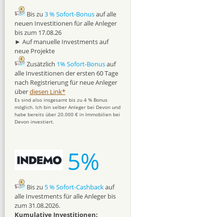
Bis zu
3 % Sofort-Bonus
auf alle
neuen Investitionen für alle Anleger
bis zum 17.08.26
► Auf manuelle Investments auf
neue Projekte
Zusätzlich
1% Sofort-Bonus
auf
alle Investitionen der ersten 60 Tage
nach Registrierung für neue Anleger
über
diesen Link*
Es sind also insgesamt bis zu 4 % Bonus
möglich. Ich bin selber Anleger bei Devon und
habe bereits über 20.000 € in Immobilien bei
Devon investiert.
5%
Bis zu
5 % Sofort-Cashback
auf
alle Investments für alle Anleger bis
zum 31.08.2026.
Kumulative Investitionen: