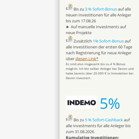
Bis zu
3 % Sofort-Bonus
auf alle
neuen Investitionen für alle Anleger
bis zum 17.08.26
► Auf manuelle Investments auf
neue Projekte
Zusätzlich
1% Sofort-Bonus
auf
alle Investitionen der ersten 60 Tage
nach Registrierung für neue Anleger
über
diesen Link*
Es sind also insgesamt bis zu 4 % Bonus
möglich. Ich bin selber Anleger bei Devon und
habe bereits über 20.000 € in Immobilien bei
Devon investiert.
5%
Bis zu
5 % Sofort-Cashback
auf
alle Investments für alle Anleger bis
zum 31.08.2026.
Kumulative Investitionen: