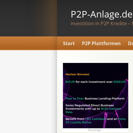
P2P-Anlage.de
Investition in P2P Kredite – 
Start
P2P Plattformen
D