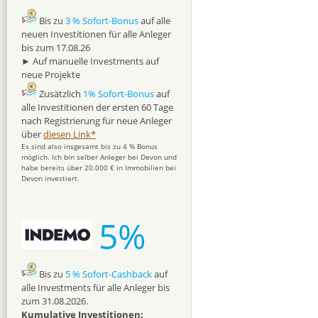
Bis zu
3 % Sofort-Bonus
auf alle
neuen Investitionen für alle Anleger
bis zum 17.08.26
► Auf manuelle Investments auf
neue Projekte
Zusätzlich
1% Sofort-Bonus
auf
alle Investitionen der ersten 60 Tage
nach Registrierung für neue Anleger
über
diesen Link*
Es sind also insgesamt bis zu 4 % Bonus
möglich. Ich bin selber Anleger bei Devon und
habe bereits über 20.000 € in Immobilien bei
Devon investiert.
5%
Bis zu
5 % Sofort-Cashback
auf
alle Investments für alle Anleger bis
zum 31.08.2026.
Kumulative Investitionen: