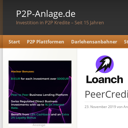
P2P-Anlage.de
Investition in P2P Kredite – Seit 15 Jahren
Start
P2P Plattformen
Darlehensanbahner
S
PeerCred
23. November 2019 von An