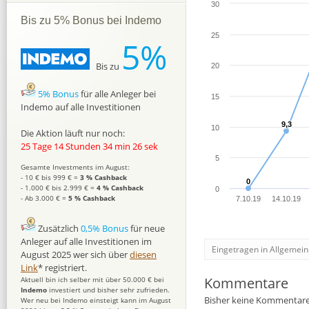
30
Bis zu 5% Bonus bei Indemo
25
5%
Bis zu
20
5% Bonus
für alle Anleger bei
15
Indemo auf alle Investitionen
9,3
9,3
10
Die Aktion läuft nur noch:
25 Tage 14 Stunden 34 min 25 sek
5
Gesamte Investments im August:
- 10 € bis 999 € =
3 % Cashback
0
0
- 1.000 € bis 2.999 € =
4 % Cashback
0
- Ab 3.000 € =
5 % Cashback
7.10.19
14.10.19
Zusätzlich
0,5% Bonus
für neue
Anleger auf alle Investitionen im
Eingetragen in Allgemein
August 2025 wer sich über
diesen
Link
* registriert.
Kommentare
Aktuell bin ich selber mit über 50.000 € bei
Indemo
investiert und bisher sehr zufrieden.
Bisher keine Kommentare
Wer neu bei Indemo einsteigt kann im August