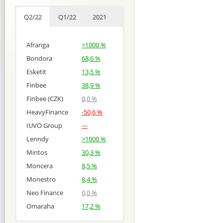
Q2/22
Q1/22
2021
Afranga
>1000 %
Bondora
68,6 %
Esketit
13,5 %
Finbee
38,9 %
Finbee (CZK)
0,0 %
HeavyFinance
-50,6 %
IUVO Group
---
Lenndy
>1000 %
Mintos
30,3 %
Moncera
8,5 %
Monestro
8,4 %
Neo Finance
0,0 %
Omaraha
17,2 %