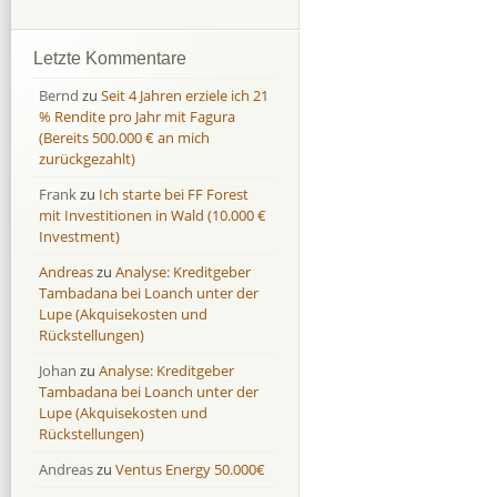
Afranga
Afranga
9,7 %
18,1 %
Bondora
Bondora
18,7 %
8,0 %
Letzte Kommentare
Esketit
Esketit
9,2 %
16,7
Bernd
zu
Seit 4 Jahren erziele ich 21
Finbee
Finbee
43,2%
35,2%
% Rendite pro Jahr mit Fagura
(Bereits 500.000 € an mich
Finbee (CZK)
Finbee (CZK)
0,0 %
0,0 %
zurückgezahlt)
HeavyFinance
HeavyFinance
41,9 %
9,3 %
Frank
zu
Ich starte bei FF Forest
IUVO Group
IUVO Group
-32,2 %
-55,0 %
mit Investitionen in Wald (10.000 €
Lenndy
Lenndy
-314,6 %
146,5 %
Investment)
Mintos
Mintos
107,5 %
13,0 %
Andreas
zu
Analyse: Kreditgeber
Moncera
Moncera
8,0 %
11,1 %
Tambadana bei Loanch unter der
Lupe (Akquisekosten und
Monestro
Monestro
9,1 %
>1000%
Rückstellungen)
Neo Finance
Neo Finance
0,0 %
0,0 %
Johan
zu
Analyse: Kreditgeber
Omaraha
Omaraha
16,4 %
18,0 %
Tambadana bei Loanch unter der
Lupe (Akquisekosten und
Rückstellungen)
Andreas
zu
Ventus Energy 50.000€