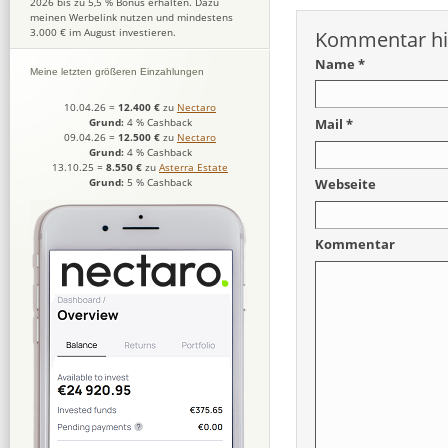
2026 bis zu 5,5 % Bonus erhalten. Dazu
meinen Werbelink nutzen und mindestens
3.000 € im August investieren.
Kommentar hi
Name *
Meine letzten größeren Einzahlungen
10.04.26
=
12.400 €
zu
Nectaro
Mail *
Grund:
4 % Cashback
09.04.26
=
12.500 €
zu
Nectaro
Grund:
4 % Cashback
13.10.25
=
8.550 €
zu
Asterra Estate
Grund:
5 % Cashback
Webseite
Kommentar