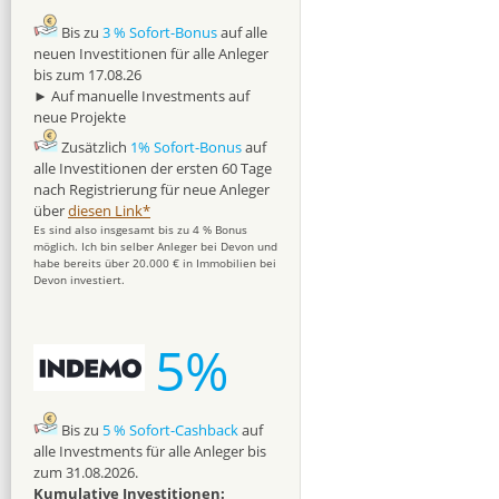
Bis zu
3 % Sofort-Bonus
auf alle
neuen Investitionen für alle Anleger
bis zum 17.08.26
► Auf manuelle Investments auf
neue Projekte
Zusätzlich
1% Sofort-Bonus
auf
alle Investitionen der ersten 60 Tage
nach Registrierung für neue Anleger
über
diesen Link*
Es sind also insgesamt bis zu 4 % Bonus
möglich. Ich bin selber Anleger bei Devon und
habe bereits über 20.000 € in Immobilien bei
Devon investiert.
5%
Bis zu
5 % Sofort-Cashback
auf
alle Investments für alle Anleger bis
zum 31.08.2026.
Kumulative Investitionen: