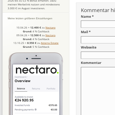
2026 bis zu 5,5 % Bonus erhalten. Dazu
meinen Werbelink nutzen und mindestens
3.000 € im August investieren.
Kommentar hi
Name *
Meine letzten größeren Einzahlungen
10.04.26
=
12.400 €
zu
Nectaro
Mail *
Grund:
4 % Cashback
09.04.26
=
12.500 €
zu
Nectaro
Grund:
4 % Cashback
13.10.25
=
8.550 €
zu
Asterra Estate
Grund:
5 % Cashback
Webseite
Kommentar