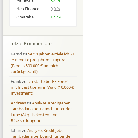
Monestro
8,4 %
Neo Finance
0,0 %
Omaraha
17,2 %
Afranga
Afranga
9,7 %
18,1 %
Bondora
Bondora
18,7 %
8,0 %
Letzte Kommentare
Esketit
Esketit
9,2 %
16,7
Bernd
zu
Seit 4 Jahren erziele ich 21
Finbee
Finbee
43,2%
35,2%
% Rendite pro Jahr mit Fagura
(Bereits 500.000 € an mich
Finbee (CZK)
Finbee (CZK)
0,0 %
0,0 %
zurückgezahlt)
HeavyFinance
HeavyFinance
41,9 %
9,3 %
Frank
zu
Ich starte bei FF Forest
IUVO Group
IUVO Group
-32,2 %
-55,0 %
mit Investitionen in Wald (10.000 €
Lenndy
Lenndy
-314,6 %
146,5 %
Investment)
Mintos
Mintos
107,5 %
13,0 %
Andreas
zu
Analyse: Kreditgeber
Moncera
Moncera
8,0 %
11,1 %
Tambadana bei Loanch unter der
Lupe (Akquisekosten und
Monestro
Monestro
9,1 %
>1000%
Rückstellungen)
Neo Finance
Neo Finance
0,0 %
0,0 %
Johan
zu
Analyse: Kreditgeber
Omaraha
Omaraha
16,4 %
18,0 %
Tambadana bei Loanch unter der