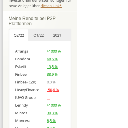
Investitionen der ersten 90 Tagen für
neue Anleger über
diesen Link*
Meine Rendite bei P2P
Plattformen
Q2/22
Q1/22
2021
Afranga
>1000 %
Bondora
68,6 %
Esketit
13,5 %
Finbee
38,9 %
Finbee (CZK)
0,0 %
HeavyFinance
-50,6 %
IUVO Group
---
Lenndy
>1000 %
Mintos
30,3 %
Moncera
8,5 %