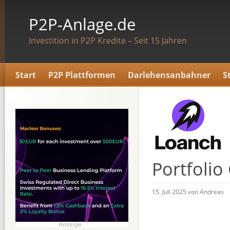
P2P-Anlage.de
Investition in P2P Kredite – Seit 15 Jahren
Start
P2P Plattformen
Darlehensanbahner
S
Portfolio
15. Juli 2025 von Andreas