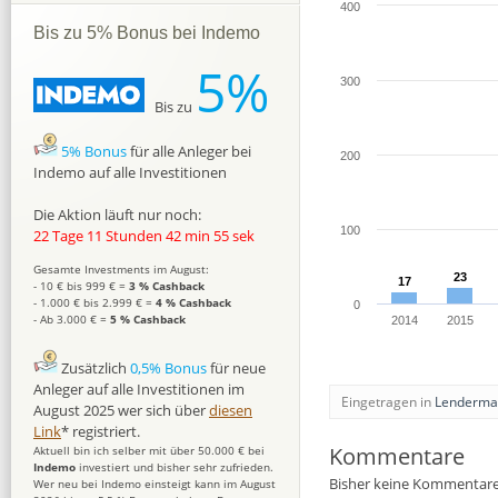
400
Bis zu 5% Bonus bei Indemo
5%
300
Bis zu
5% Bonus
für alle Anleger bei
200
Indemo auf alle Investitionen
Die Aktion läuft nur noch:
100
22 Tage 11 Stunden 42 min 54 sek
Gesamte Investments im August:
23
23
17
17
- 10 € bis 999 € =
3 % Cashback
- 1.000 € bis 2.999 € =
4 % Cashback
0
- Ab 3.000 € =
5 % Cashback
2014
2015
Zusätzlich
0,5% Bonus
für neue
Anleger auf alle Investitionen im
Eingetragen in
Lenderma
August 2025 wer sich über
diesen
Link
* registriert.
Kommentare
Aktuell bin ich selber mit über 50.000 € bei
Indemo
investiert und bisher sehr zufrieden.
Bisher keine Kommentare
Wer neu bei Indemo einsteigt kann im August