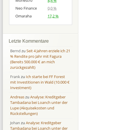
Monestro
8,4 %
Neo Finance
0,0 %
Omaraha
17,2 %
Afranga
Afranga
9,7 %
18,1 %
Bondora
Bondora
18,7 %
8,0 %
Letzte Kommentare
Esketit
Esketit
9,2 %
16,7
Bernd
zu
Seit 4 Jahren erziele ich 21
Finbee
Finbee
43,2%
35,2%
% Rendite pro Jahr mit Fagura
(Bereits 500.000 € an mich
Finbee (CZK)
Finbee (CZK)
0,0 %
0,0 %
zurückgezahlt)
HeavyFinance
HeavyFinance
41,9 %
9,3 %
Frank
zu
Ich starte bei FF Forest
IUVO Group
IUVO Group
-32,2 %
-55,0 %
mit Investitionen in Wald (10.000 €
Lenndy
Lenndy
-314,6 %
146,5 %
Investment)
Mintos
Mintos
107,5 %
13,0 %
Andreas
zu
Analyse: Kreditgeber
Moncera
Moncera
8,0 %
11,1 %
Tambadana bei Loanch unter der
Lupe (Akquisekosten und
Monestro
Monestro
9,1 %
>1000%
Rückstellungen)
Neo Finance
Neo Finance
0,0 %
0,0 %
Johan
zu
Analyse: Kreditgeber
Omaraha
Omaraha
16,4 %
18,0 %
Tambadana bei Loanch unter der