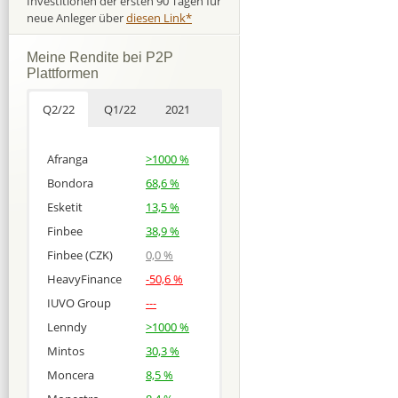
Investitionen der ersten 90 Tagen für
neue Anleger über
diesen Link*
Meine Rendite bei P2P
Plattformen
Q2/22
Q1/22
2021
Afranga
>1000 %
Bondora
68,6 %
Esketit
13,5 %
Finbee
38,9 %
Finbee (CZK)
0,0 %
HeavyFinance
-50,6 %
IUVO Group
---
Lenndy
>1000 %
Mintos
30,3 %
Moncera
8,5 %