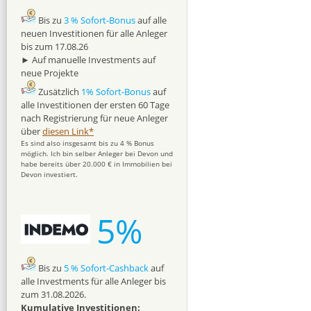
Bis zu
3 % Sofort-Bonus
auf alle
neuen Investitionen für alle Anleger
bis zum 17.08.26
► Auf manuelle Investments auf
neue Projekte
Zusätzlich
1% Sofort-Bonus
auf
alle Investitionen der ersten 60 Tage
nach Registrierung für neue Anleger
über
diesen Link*
Es sind also insgesamt bis zu 4 % Bonus
möglich. Ich bin selber Anleger bei Devon und
habe bereits über 20.000 € in Immobilien bei
Devon investiert.
5%
Bis zu
5 % Sofort-Cashback
auf
alle Investments für alle Anleger bis
zum 31.08.2026.
Kumulative Investitionen: