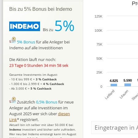
Pr
Bis zu 5% Bonus bei Indemo
125K
5%
Bis zu
100K
5% Bonus
für alle Anleger bei
75K
Indemo auf alle Investitionen
Die Aktion läuft nur noch:
50K
23 Tage 0 Stunden 34 min 57 sek
25K
Gesamte Investments im August:
- 10 € bis 999 € =
3 % Cashback
5.590
5.590
4.825
4.825
- 1.000 € bis 2.999 € =
4 % Cashback
0
- Ab 3.000 € =
5 % Cashback
Slow
Litauen
Lettland
Zusätzlich
0,5% Bonus
für neue
Anleger auf alle Investitionen im
August 2025 wer sich über
diesen
Link
* registriert.
Aktuell bin ich selber mit über 50.000 € bei
Eingetragen in 
Indemo
investiert und bisher sehr zufrieden.
Wer neu bei Indemo einsteigt kann im August