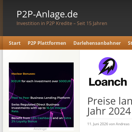
P2P-Anlage.de
Investition in P2P Kredite – Seit 15 Jahren
Start
P2P Plattformen
Darlehensanbahner
S
Preise la
Jahr 2024
11. Juni 2026 von Andreas