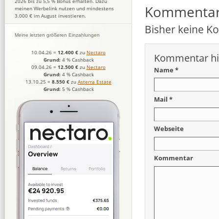
2026 bis zu 5,5 % Bonus erhalten. Dazu
Kommenta
meinen Werbelink nutzen und mindestens
3.000 € im August investieren.
Bisher keine 
Meine letzten größeren Einzahlungen
10.04.26
=
12.400 €
zu
Nectaro
Kommentar hi
Grund:
4 % Cashback
09.04.26
=
12.500 €
zu
Nectaro
Name *
Grund:
4 % Cashback
13.10.25
=
8.550 €
zu
Asterra Estate
Grund:
5 % Cashback
Mail *
Webseite
Kommentar