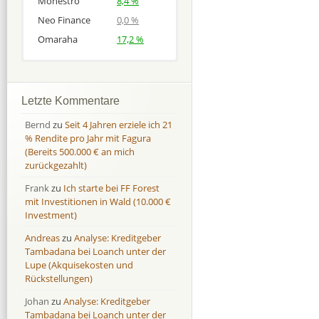
Monestro
8,4 %
Neo Finance
0,0 %
Omaraha
17,2 %
Afranga
Afranga
9,7 %
18,1 %
Bondora
Bondora
18,7 %
8,0 %
Letzte Kommentare
Esketit
Esketit
9,2 %
16,7
Bernd
zu
Seit 4 Jahren erziele ich 21
Finbee
Finbee
43,2%
35,2%
% Rendite pro Jahr mit Fagura
(Bereits 500.000 € an mich
Finbee (CZK)
Finbee (CZK)
0,0 %
0,0 %
zurückgezahlt)
HeavyFinance
HeavyFinance
41,9 %
9,3 %
Frank
zu
Ich starte bei FF Forest
IUVO Group
IUVO Group
-32,2 %
-55,0 %
mit Investitionen in Wald (10.000 €
Lenndy
Lenndy
-314,6 %
146,5 %
Investment)
Mintos
Mintos
107,5 %
13,0 %
Andreas
zu
Analyse: Kreditgeber
Moncera
Moncera
8,0 %
11,1 %
Tambadana bei Loanch unter der
Lupe (Akquisekosten und
Monestro
Monestro
9,1 %
>1000%
Rückstellungen)
Neo Finance
Neo Finance
0,0 %
0,0 %
Johan
zu
Analyse: Kreditgeber
Omaraha
Omaraha
16,4 %
18,0 %
Tambadana bei Loanch unter der