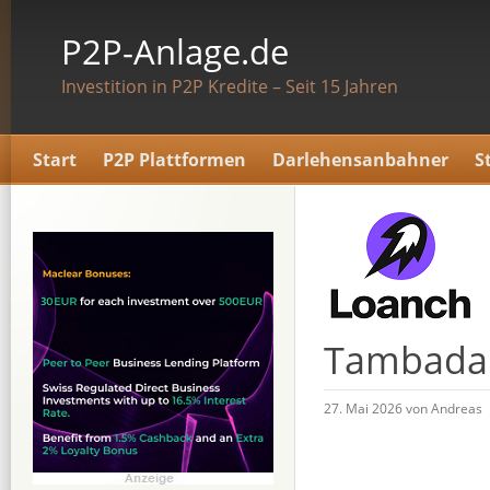
P2P-Anlage.de
Investition in P2P Kredite – Seit 15 Jahren
Start
P2P Plattformen
Darlehensanbahner
S
Tambadan
27. Mai 2026 von Andreas