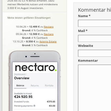
2026 bis zu 5,5 % Bonus erhalten. Dazu
meinen Werbelink nutzen und mindestens
3.000 € im August investieren.
Kommentar hi
Name *
Meine letzten größeren Einzahlungen
10.04.26
=
12.400 €
zu
Nectaro
Mail *
Grund:
4 % Cashback
09.04.26
=
12.500 €
zu
Nectaro
Grund:
4 % Cashback
13.10.25
=
8.550 €
zu
Asterra Estate
Grund:
5 % Cashback
Webseite
Kommentar