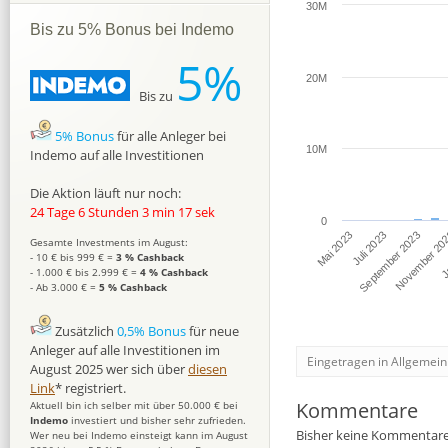
30M
Bis zu 5% Bonus bei Indemo
5%
20M
Bis zu
5% Bonus
für alle Anleger bei
10M
Indemo auf alle Investitionen
Die Aktion läuft nur noch:
24 Tage 6 Stunden 3 min 16 sek
0
Mai 2023
November 20
Juli 2023
J
September 2023
Gesamte Investments im August:
- 10 € bis 999 € =
3 % Cashback
- 1.000 € bis 2.999 € =
4 % Cashback
- Ab 3.000 € =
5 % Cashback
Zusätzlich
0,5% Bonus
für neue
Anleger auf alle Investitionen im
Eingetragen in Allgemein
August 2025 wer sich über
diesen
Link
* registriert.
Kommentare
Aktuell bin ich selber mit über 50.000 € bei
Indemo
investiert und bisher sehr zufrieden.
Bisher keine Kommentare
Wer neu bei Indemo einsteigt kann im August