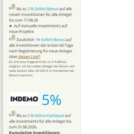
Bis zu
3 % Sofort-Bonus
auf alle
neuen Investitionen für alle Anleger
bis zum 17.08.26
► Auf manuelle Investments auf
neue Projekte
Zusätzlich
1% Sofort-Bonus
auf
alle Investitionen der ersten 60 Tage
nach Registrierung für neue Anleger
über
diesen Link*
Es sind also insgesamt bis zu 4 % Bonus
möglich. Ich bin selber Anleger bei Devon und
habe bereits über 20.000 € in Immobilien bei
Devon investiert.
5%
Bis zu
5 % Sofort-Cashback
auf
alle Investments für alle Anleger bis
zum 31.08.2026.
Kumulative Investitionen: