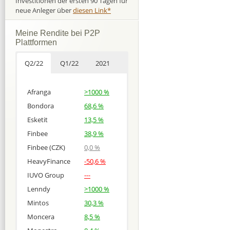
Investitionen der ersten 90 Tagen für
neue Anleger über
diesen Link*
Meine Rendite bei P2P
Plattformen
Q2/22
Q1/22
2021
Afranga
>1000 %
Bondora
68,6 %
Esketit
13,5 %
Finbee
38,9 %
Finbee (CZK)
0,0 %
HeavyFinance
-50,6 %
IUVO Group
---
Lenndy
>1000 %
Mintos
30,3 %
Moncera
8,5 %