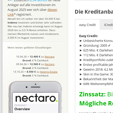
Zusätzlich
0,5% Bonus
für neue
Anleger auf alle Investitionen im
August 2025 wer sich über
diesen
Die Kreditanb
Link
* registriert.
Aktuell bin ich selber mit über 50.000 € bei
Indemo
investiert und bisher sehr zufrieden.
easy Credit
iCredi
Wer neu bei Indemo einsteigt kann im August
2026 bis zu 5,5 % Bonus erhalten. Dazu
meinen Werbelink nutzen und mindestens
Easy Credit:
3.000 € im August investieren.
► Unbesicherte Konsu
► Gründung: 2005 ✔
Meine letzten größeren Einzahlungen
► 625 Mio. € Darlehen
► 112 Mio. € Darlehen
10.04.26
=
12.400 €
zu
Nectaro
► Kreditportfolio zulet
Grund:
4 % Cashback
► Erstes profitable Ja
09.04.26
=
12.500 €
zu
Nectaro
Grund:
4 % Cashback
► Gewinn 2018: 4,2 Mi
13.10.25
=
8.550 €
zu
Asterra Estate
► Skin in the Game: 
Grund:
5 % Cashback
► Bekanntheit der Mar
► 64% Weiterempfehl
Zinssatz:
Bi
Mögliche R