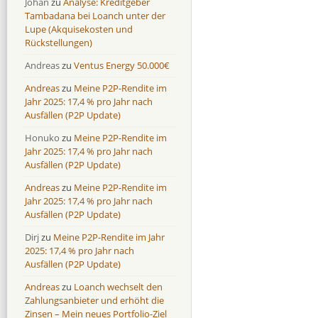
Johan
zu
Analyse: Kreditgeber
Omaraha
Omaraha
16,4 %
18,0 %
Tambadana bei Loanch unter der
Lupe (Akquisekosten und
Rückstellungen)
Andreas
zu
Ventus Energy 50.000€
Andreas
zu
Meine P2P-Rendite im
Jahr 2025: 17,4 % pro Jahr nach
Ausfällen (P2P Update)
Honuko
zu
Meine P2P-Rendite im
Jahr 2025: 17,4 % pro Jahr nach
Ausfällen (P2P Update)
Andreas
zu
Meine P2P-Rendite im
Jahr 2025: 17,4 % pro Jahr nach
Ausfällen (P2P Update)
Dirj
zu
Meine P2P-Rendite im Jahr
2025: 17,4 % pro Jahr nach
Ausfällen (P2P Update)
Andreas
zu
Loanch wechselt den
Zahlungsanbieter und erhöht die
Zinsen – Mein neues Portfolio-Ziel