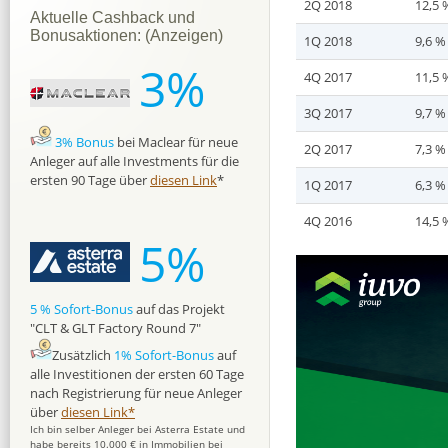
2Q 2018
12,5 
Aktuelle Cashback und
Bonusaktionen: (Anzeigen)
1Q 2018
9,6 %
3%
4Q 2017
11,5 
3Q 2017
9,7 %
3% Bonus
bei Maclear für neue
2Q 2017
7,3 %
Anleger auf alle Investments für die
ersten 90 Tage über
diesen Link
*
1Q 2017
6,3 %
4Q 2016
14,5 
5%
5 % Sofort-Bonus
auf das Projekt
"CLT & GLT Factory Round 7"
Zusätzlich
1% Sofort-Bonus
auf
alle Investitionen der ersten 60 Tage
nach Registrierung für neue Anleger
über
diesen Link*
Ich bin selber Anleger bei Asterra Estate und
habe bereits 10.000 € in Immobilien bei