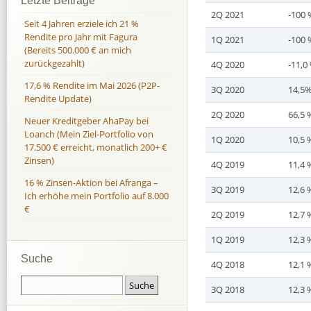
Letzte Beiträge
Gesamtes aktuelles Por
Kreditvergabe zu Haus
2Q 2021
-100 
Adwisers
0,4 Mio. €
a
Seit 4 Jahren erziele ich 21 %
des Kredits beim Kun
Gesamtes aktuelles Port
Rendite pro Jahr mit Fagura
dem Kreditberater zu 
1Q 2021
-100 
(Bereits 500.000 € an mich
24 Stunden Freigabe de
Zur Zeit investiere ic
zurückgezahlt)
4Q 2020
-11,0
Gründen:
► Weiteres Infomateri
– Kleinere Anbahner
17,6 % Rendite im Mai 2026 (P2P-
Präsentation:
Präsen
3Q 2020
14,5
– Meist erst kürzlich
Rendite Update)
Geschäftszahlen:
Fin
– Bisher nur sehr ger
2Q 2020
66,5 
Neuer Kreditgeber AhaPay bei
Nur „Viva Credit“ oder
Loanch (Mein Ziel-Portfolio von
1Q 2020
10,5 
Zukunft noch in mein
17.500 € erreicht, monatlich 200+ €
stimmt.
Zinsen)
4Q 2019
11,4 
16 % Zinsen-Aktion bei Afranga –
3Q 2019
12,6 
Ich erhöhe mein Portfolio auf 8.000
€
2Q 2019
12,7 
1Q 2019
12,3 
Suche
4Q 2018
12,1 
3Q 2018
12,3 