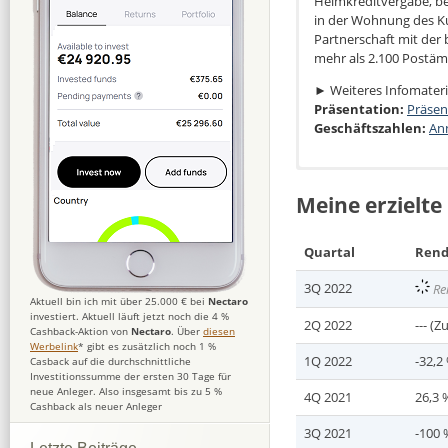
Heimkreditvergabe, be
in der Wohnung des Ku
Partnerschaft mit der 
mehr als 2.100 Postämt
► Weiteres Infomateri
Präsentation:
Präsen
Geschäftszahlen:
An
iCredit:
Die 6 weiteren Anbahn
► Unbesicherte Konsu
auf IUVO plaziert habe
Meine erzielte
► Gründung: 2011 ✔
Viva Credit
15,5 Mio.
► 95 Mio. € Darlehen 
Gesamtes aktuelles Por
Quartal
Rend
► 37 Millionen € Darle
► Kreditportfolio zulet
BBG
0,3 Mio. €
auf IUV
3Q 2022
Re
► Erstes profitable Ja
Gesamtes aktuelles Port
Aktuell bin ich mit über 25.000 € bei
Nectaro
► Gewinn 2018: 2,4 Mi
investiert. Aktuell läuft jetzt noch die 4 %
2Q 2022
--- (
► Skin in the Game: 
Fast Finance
0,5 Mio
Cashback-Aktion von
Nectaro
. Über
diesen
► Führend auf dem r
Gesamtes aktuelles Port
Werbelink
* gibt es zusätzlich noch 1 %
1Q 2022
-32,2
Casback auf die durchschnittliche
Investitionssumme der ersten 30 Tage für
Zinssatz:
KFP
1,8 Mio. €
auf IUV
Bi
neue Anleger. Also insgesamt bis zu 5 %
4Q 2021
26,3 
Gesamtes aktuelles Port
Cashback als neuer Anleger
Mögliche R
Ibancar
0,1 Mio. €
auf
3Q 2021
-100 