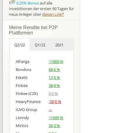
0,25% Bonus
auf alle
Investitionen der ersten 90 Tagen für
neue Anleger über
diesen Link*
Meine Rendite bei P2P
Plattformen
Q2/22
Q1/22
2021
Afranga
>1000 %
Bondora
68,6 %
Esketit
13,5 %
Finbee
38,9 %
Finbee (CZK)
0,0 %
HeavyFinance
-50,6 %
IUVO Group
---
Lenndy
>1000 %
Mintos
30,3 %