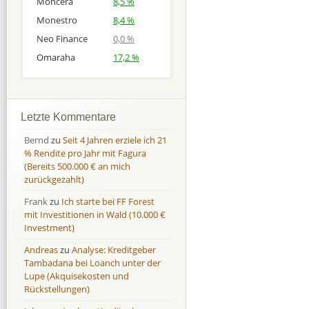
Moncera
8,5 %
Monestro
8,4 %
Neo Finance
0,0 %
Omaraha
17,2 %
Afranga
Afranga
9,7 %
18,1 %
Bondora
Bondora
18,7 %
8,0 %
Letzte Kommentare
Esketit
Esketit
9,2 %
16,7
Bernd
zu
Seit 4 Jahren erziele ich 21
Finbee
Finbee
43,2%
35,2%
% Rendite pro Jahr mit Fagura
(Bereits 500.000 € an mich
Finbee (CZK)
Finbee (CZK)
0,0 %
0,0 %
zurückgezahlt)
HeavyFinance
HeavyFinance
41,9 %
9,3 %
Frank
zu
Ich starte bei FF Forest
IUVO Group
IUVO Group
-32,2 %
-55,0 %
mit Investitionen in Wald (10.000 €
Lenndy
Lenndy
-314,6 %
146,5 %
Investment)
Mintos
Mintos
107,5 %
13,0 %
Andreas
zu
Analyse: Kreditgeber
Moncera
Moncera
8,0 %
11,1 %
Tambadana bei Loanch unter der
Lupe (Akquisekosten und
Monestro
Monestro
9,1 %
>1000%
Rückstellungen)
Neo Finance
Neo Finance
0,0 %
0,0 %