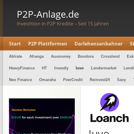
P2P-Anlage.de
Investition in P2P Kredite – Seit 15 Jahren
Start
P2P Plattformen
Darlehensanbahner
S
Ablrate
Afranga
Auxmoney
Bondora
Crosslend
Eske
HeavyFinance
HT
Investly
Iuvo
Lendermarket
Lend
Neo Finance
Omaraha
PeerCredit
Reinvest24
Savy
Iuvo