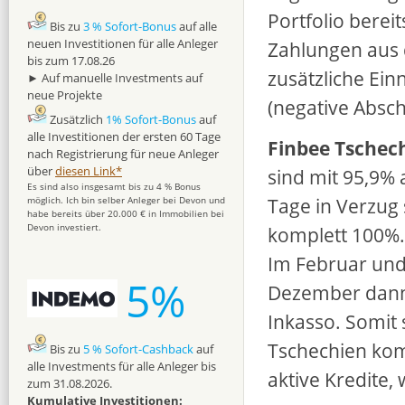
Portfolio bereit
Bis zu
3 % Sofort-Bonus
auf alle
neuen Investitionen für alle Anleger
Zahlungen aus 
bis zum 17.08.26
zusätzliche Ei
► Auf manuelle Investments auf
neue Projekte
(negative Absch
Zusätzlich
1% Sofort-Bonus
auf
alle Investitionen der ersten 60 Tage
Finbee Tschec
nach Registrierung für neue Anleger
über
diesen Link*
sind mit 95,9% 
Es sind also insgesamt bis zu 4 % Bonus
Tage in Verzug
möglich. Ich bin selber Anleger bei Devon und
habe bereits über 20.000 € in Immobilien bei
Devon investiert.
komplett 100%.
Im Februar und
5%
Dezember dann
Inkasso. Somit 
Tschechien kom
Bis zu
5 % Sofort-Cashback
auf
alle Investments für alle Anleger bis
aktive Kredite,
zum 31.08.2026.
Kumulative Investitionen: