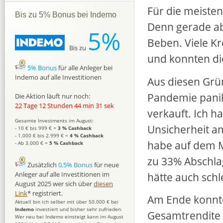
Für die meisten
Bis zu 5% Bonus bei Indemo
Denn gerade a
5%
Beben. Viele Kr
Bis zu
und konnten di
5% Bonus
für alle Anleger bei
Indemo auf alle Investitionen
Aus diesen Grü
Pandemie panik
Die Aktion läuft nur noch:
22 Tage 12 Stunden 44 min 30 sek
verkauft. Ich h
Gesamte Investments im August:
Unsicherheit a
- 10 € bis 999 € =
3 % Cashback
- 1.000 € bis 2.999 € =
4 % Cashback
habe auf dem M
- Ab 3.000 € =
5 % Cashback
zu 33% Abschlag
Zusätzlich
0,5% Bonus
für neue
hätte auch sch
Anleger auf alle Investitionen im
August 2025 wer sich über
diesen
Link
* registriert.
Am Ende konnte
Aktuell bin ich selber mit über 50.000 € bei
Indemo
investiert und bisher sehr zufrieden.
Gesamtrendite v
Wer neu bei Indemo einsteigt kann im August