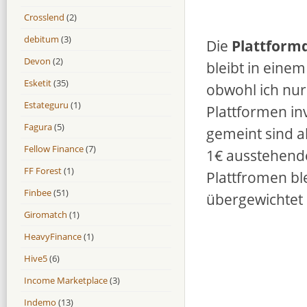
Crosslend
(2)
debitum
(3)
Die
Plattformd
Devon
(2)
bleibt in eine
Esketit
(35)
obwohl ich nur
Estateguru
(1)
Plattformen in
Fagura
(5)
gemeint sind a
Fellow Finance
(7)
1€ ausstehende 
FF Forest
(1)
Plattfromen bl
Finbee
(51)
übergewichtet 
Giromatch
(1)
HeavyFinance
(1)
Hive5
(6)
Income Marketplace
(3)
Indemo
(13)