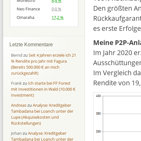
Monestro
8,4 %
Den größten An
Neo Finance
0,0 %
Rückkaufgaranti
Omaraha
17,2 %
es erste Erfolg
Afranga
Afranga
9,7 %
18,1 %
Meine P2P-Anl
Bondora
Bondora
18,7 %
8,0 %
Letzte Kommentare
Esketit
Esketit
9,2 %
16,7
Im Jahr 2020 er
Bernd
zu
Seit 4 Jahren erziele ich 21
Finbee
Finbee
43,2%
35,2%
Ausschüttungen
% Rendite pro Jahr mit Fagura
(Bereits 500.000 € an mich
Finbee (CZK)
Finbee (CZK)
0,0 %
0,0 %
Im Vergleich da
zurückgezahlt)
HeavyFinance
HeavyFinance
41,9 %
9,3 %
Rendite von 19
Frank
zu
Ich starte bei FF Forest
IUVO Group
IUVO Group
-32,2 %
-55,0 %
mit Investitionen in Wald (10.000 €
Lenndy
Lenndy
-314,6 %
146,5 %
Investment)
Mintos
Mintos
107,5 %
13,0 %
Andreas
zu
Analyse: Kreditgeber
Moncera
Moncera
8,0 %
11,1 %
Tambadana bei Loanch unter der
Lupe (Akquisekosten und
Monestro
Monestro
9,1 %
>1000%
Rückstellungen)
Neo Finance
Neo Finance
0,0 %
0,0 %
Johan
zu
Analyse: Kreditgeber
Omaraha
Omaraha
16,4 %
18,0 %
Tambadana bei Loanch unter der