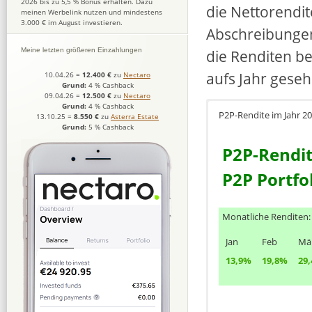
2026 bis zu 5,5 % Bonus erhalten. Dazu
die Nettorendit
meinen Werbelink nutzen und mindestens
3.000 € im August investieren.
Abschreibungen
die Renditen be
Meine letzten größeren Einzahlungen
aufs Jahr geseh
10.04.26
=
12.400 €
zu
Nectaro
Grund:
4 % Cashback
09.04.26
=
12.500 €
zu
Nectaro
Grund:
4 % Cashback
P2P-Rendite im Jahr 20
13.10.25
=
8.550 €
zu
Asterra Estate
Grund:
5 % Cashback
P2P-Rendit
P2P Portfo
Monatliche Renditen: 
Jan
Feb
Mä
13,9%
19,8%
29