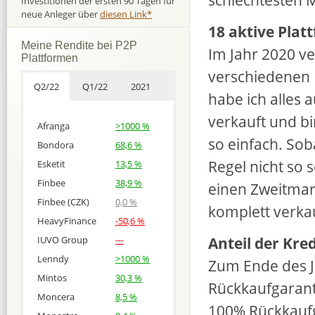
Investitionen der ersten 90 Tagen für
neue Anleger über
diesen Link*
18 aktive Plat
Meine Rendite bei P2P
Im Jahr 2020 ver
Plattformen
verschiedenen 
Q2/22
Q1/22
2021
habe ich alles 
verkauft und bi
Afranga
>1000 %
so einfach. Sob
Bondora
68,6 %
Regel nicht so 
Esketit
13,5 %
Finbee
38,9 %
einen Zweitmark
Finbee (CZK)
0,0 %
komplett verka
HeavyFinance
-50,6 %
Anteil der Kre
IUVO Group
---
Lenndy
>1000 %
Zum Ende des Ja
Mintos
30,3 %
Rückkaufgaranti
Moncera
8,5 %
100% Rückkaufg