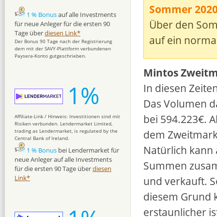
Sommer 202
1 % Bonus
auf alle Investments
Über den Somm
für neue Anleger für die ersten 90
Tage über
diesen Link*
auf ein norma
Der Bonus 90 Tage nach der Registrierung
dem mit der SAVY-Plattform verbundenen
Paysera-Konto gutgeschrieben.
Mintos Zweit
1%
In diesen Zeite
Das Volumen da
bei 594.223€. A
Affiliate-Link / Hinweis: Investitionen sind mit
Risiken verbunden. Lendermarket Limited,
dem Zweitmar
trading as Lendermarket, is regulated by the
Central Bank of Ireland.
Natürlich kann 
1 % Bonus
bei Lendermarket für
neue Anleger auf alle Investments
Summen zusam
für die ersten 90 Tage über
diesen
Link*
und verkauft. S
diesem Grund 
erstaunlicher is