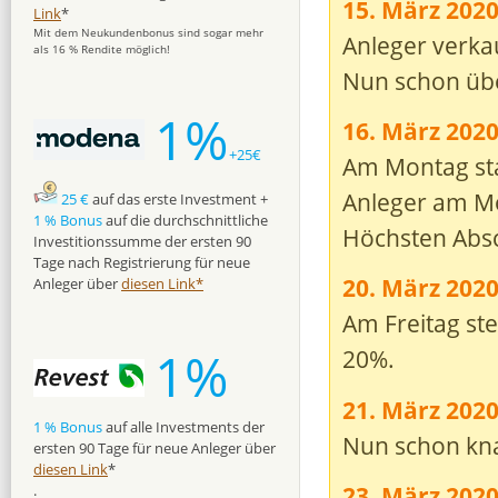
15. März 202
Link
*
Mit dem Neukundenbonus sind sogar mehr
Anleger verkau
als 16 % Rendite möglich!
Nun schon übe
1%
16. März 202
+25€
Am Montag stab
Anleger am M
25 €
auf das erste Investment +
1 % Bonus
auf die durchschnittliche
Höchsten Abs
Investitionssumme der ersten 90
Tage nach Registrierung für neue
20. März 202
Anleger über
diesen Link*
Am Freitag ste
1%
20%.
21. März 202
1 % Bonus
auf alle Investments der
Nun schon kna
ersten 90 Tage für neue Anleger über
diesen Link
*
23. März 202
.