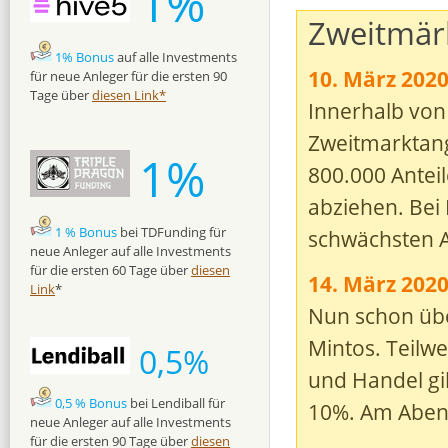
1%
Zweitmärk
1% Bonus
auf alle Investments
10. März 2020
für neue Anleger für die ersten 90
Tage über
diesen Link*
Innerhalb von
Zweitmarktang
1%
800.000 Anteil
abziehen. Bei 
1 % Bonus
bei TDFunding für
schwächsten 
neue Anleger auf alle Investments
für die ersten 60 Tage über
diesen
14. März 202
Link
*
Nun schon übe
Mintos. Teilwe
0,5%
und Handel gib
0,5 % Bonus
bei Lendiball für
10%. Am Abend
neue Anleger auf alle Investments
für die ersten 90 Tage über
diesen