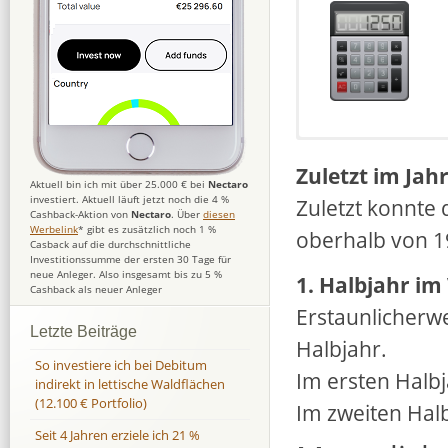
Zuletzt im Jah
Aktuell bin ich mit über 25.000 € bei
Nectaro
investiert. Aktuell läuft jetzt noch die 4 %
Zuletzt konnte 
Cashback-Aktion von
Nectaro
. Über
diesen
Werbelink
* gibt es zusätzlich noch 1 %
oberhalb von 1
Casback auf die durchschnittliche
Investitionssumme der ersten 30 Tage für
neue Anleger. Also insgesamt bis zu 5 %
1. Halbjahr im
Cashback als neuer Anleger
Erstaunlicherwe
Letzte Beiträge
Halbjahr.
So investiere ich bei Debitum
Im ersten Halbj
indirekt in lettische Waldflächen
(12.100 € Portfolio)
Im zweiten Halb
Seit 4 Jahren erziele ich 21 %