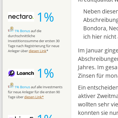
Neben diesen 
1%
Abschreibung
Bondora, Neo
1% Bonus
auf die
ich hier nicht 
durchschnittliche
Investitionssumme der ersten 30
Tage nach Registrierung für neue
Im Januar ging
Anleger über
diesen Link
*
Abschreibungen
Jahres. Im ges
1%
Zinsen für mon
Ein entscheide
1% Bonus
auf alle Investments
für neue Anleger für die ersten 90
aktiver Zweitm
Tage über
diesen Link*
wollten sehr vie
konnten sie nu