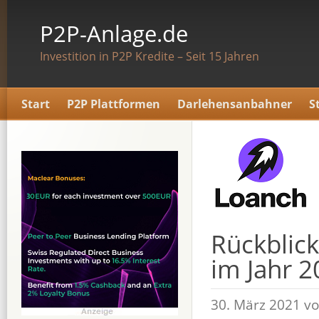
P2P-Anlage.de
Investition in P2P Kredite – Seit 15 Jahren
Start
P2P Plattformen
Darlehensanbahner
S
Rückblic
im Jahr 2
30. März 2021 v