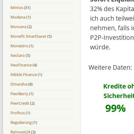
32% des Kapita
Mintos
(31)
ich auch teilwe
Modena
(1)
nehmen, falls 
Moncera
(2)
P2P-Investitio
Monefit SmartSaver
(5)
würde.
Monestro
(1)
Nectaro
(5)
NeoFinance
(4)
Weitere Daten:
Nibble Finance
(1)
Omaraha
(8)
Kredite o
PeerBerry
(1)
Sicherhei
PeerCredit
(2)
99%
Profitus
(1)
Regulierung
(1)
ReInvest24
(3)