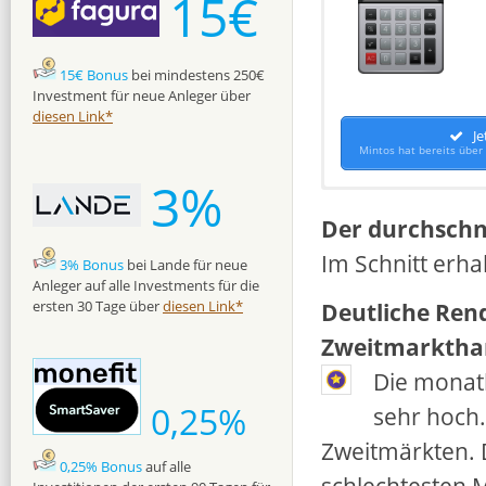
15€
15€ Bonus
bei mindestens 250€
Investment für neue Anleger über
diesen Link*
Je
Mintos hat bereits über
3%
Der durchschni
Im Schnitt erha
3% Bonus
bei Lande für neue
Anleger auf alle Investments für die
Deutliche Ren
ersten 30 Tage über
diesen Link*
Zweitmarktha
Die monat
0,25%
sehr hoch.
Zweitmärkten. 
0,25% Bonus
auf alle
schlechtesten M