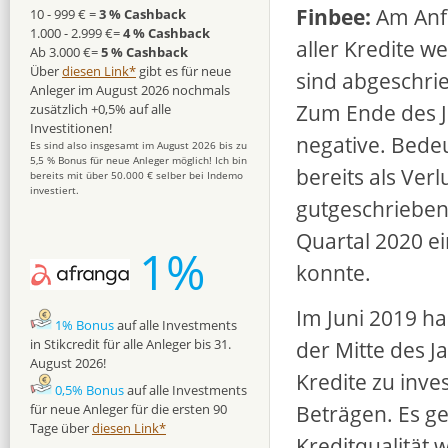
Finbee:
Am Anf
10 - 999 € =
3 % Cashback
1.000 - 2.999 €=
4 % Cashback
aller Kredite w
Ab 3.000 €=
5 % Cashback
Über
diesen Link*
gibt es für neue
sind abgeschri
Anleger im August 2026 nochmals
Zum Ende des J
zusätzlich +0,5% auf alle
Investitionen!
negative. Bedeu
Es sind also insgesamt im August 2026 bis zu
5,5 % Bonus für neue Anleger möglich! Ich bin
bereits als Ve
bereits mit über 50.000 € selber bei Indemo
investiert.
gutgeschrieben
Quartal 2020 ei
1%
konnte.
Im Juni 2019 ha
1% Bonus
auf alle Investments
der Mitte des 
in Stikcredit für alle Anleger bis 31.
August 2026!
Kredite zu inve
0,5% Bonus
auf alle Investments
Beträgen. Es g
für neue Anleger für die ersten 90
Tage über
diesen Link*
Kreditqualität