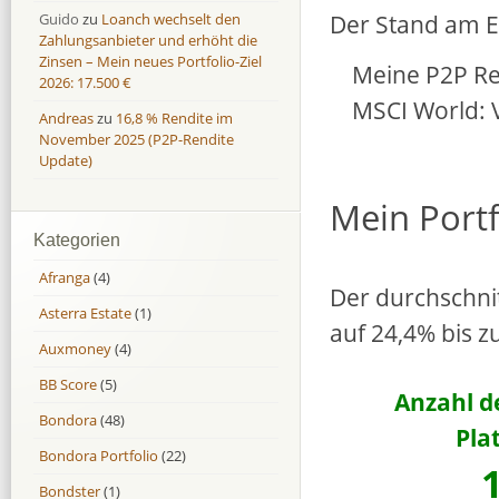
Der Stand am En
Guido
zu
Loanch wechselt den
Zahlungsanbieter und erhöht die
Zinsen – Mein neues Portfolio-Ziel
Meine P2P Re
2026: 17.500 €
MSCI World: 
Andreas
zu
16,8 % Rendite im
November 2025 (P2P-Rendite
Update)
Mein Portf
Kategorien
Afranga
(4)
Der durchschnit
Asterra Estate
(1)
auf 24,4% bis z
Auxmoney
(4)
BB Score
(5)
Anzahl d
Bondora
(48)
Pla
Bondora Portfolio
(22)
Bondster
(1)