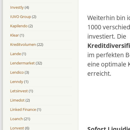
Investly
(4)
Weiterhin bin i
IUVO Group
(2)
1000 verschie
Kapilendo
(2)
investiert. Die
Klear
(1)
Kreditdiversif
Kreditvolumen
(22)
im perfekten Be
Lande
(1)
eine optimale K
Lendermarket
(32)
erreicht.
Lendico
(3)
Lenndy
(1)
Letsinvest
(1)
Limedot
(2)
Linked Finance
(1)
Loanch
(21)
Sofort Liquidi
Lonvest
(6)