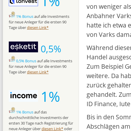
1%
von weniger als
Anbahner Varks
1% Bonus
auf alle Investments
für neue Anleger für die ersten 90
hatte ich etwa 
Tage über
diesen Link*
von Varks dama
0,5%
Während dieser
Handel ausgesc
0,5% Bonus
auf alle Investments
Zum Beispiel Ge
für neue Anleger für die ersten 90
Tage über
diesen Link*
weitere. Da ha
zurück gehalte
1%
gehandelt. Zum
ID Finance, Iut
1% Bonus
auf das
Bis in den Som
durchschnittliche Investments der
ersten 30 Tage nach Registrierung für
Abschlägen am 
neue Anleger über
diesen Link*
oder